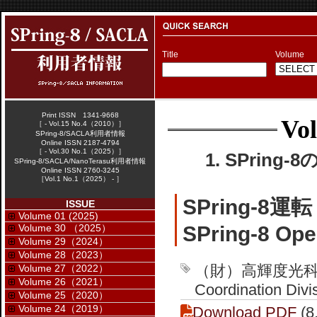
Title
Volume
Print ISSN 1341-9668
Vol
［ - Vol.15 No.4（2010）］
SPring-8/SACLA利用者情報
Online ISSN 2187-4794
［ - Vol.30 No.1（2025）］
1. SPring-
SPring-8/SACLA/NanoTerasu利用者情報
Online ISSN 2760-3245
［Vol.1 No.1（2025） - ］
SPring-8
ISSUE
Volume 01 (2025)
Volume 30 （2025）
SPring-8 Ope
Volume 29（2024）
Volume 28（2023）
（財）高輝度光科
Volume 27（2022）
Volume 26（2021）
Coordination Divi
Volume 25（2020）
Volume 24（2019）
Download PDF
(8