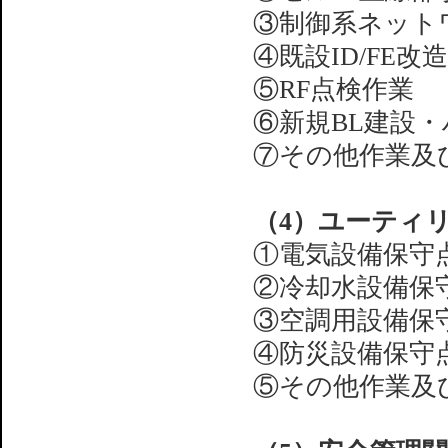
③制御系ネット
④既設ID/FE改
⑤RF点検作業
⑥新規BL建設
⑦その他作業及
（4）ユーティ
①電気設備保守
②冷却水設備保
③空調用設備保
④防災設備保守
⑤その他作業及