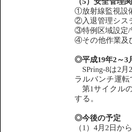
（5）安全管理
①放射線監視設
②入退管理シス
③特例区域設定
④その他作業及
◎平成19年2～
SPring-8は
ラルバンチ運転
第1サイクルの
する。
◎今後の予定
（1）4月2日か