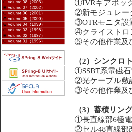
①IVRギアボッ
Volume 08（2003）
Volume 07（2002）
②新モジュレー
Volume 06（2001）
Volume 05（2000）
③OTRモニタ設
Volume 04（1999）
Volume 03（1998）
④クライストロ
Volume 02（1997）
⑤その他作業及
Volume 01（1996）
（2）シンクロ
①SSBT系電磁
②光ケーブル敷
③その他作業及
（3）蓄積リン
①長直線部6極
②セル48直線部