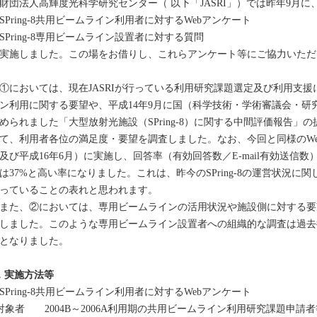
団法人高輝度光科学研究センター（ 以下「JASRI」）では昨年9月に
SPring-8共用ビームライン利用者に対するWebアンケート
SPring-8専用ビームライン設置者に対する質問
実施しました。この場をお借りし、これらアンケート等にご協力いただ
においては、現在JASRIが行っている利用研究課題選定及び利用支
ン利用に関する要望や、平成14年9月に国（科学技術・学術審議会・研
められました「大型放射光施設（SPring-8）に関する中間評価報告」
て、利用者各位の満足度・要望を調査しました。なお、今回と同様のWeb
及び平成16年6月）に実施し、回答率（有効回答数／E-mail有効送信数
は37%と高い率になりました。これは、昨今のSPring-8の運営状況
っていることの表れと思われます。
た、②においては、専用ビームラインの活用状況や施設側に対する要
しました。このような専用ビームライン設置者への組織的な調査は過去
となりました。
．実施方法等
SPring-8共用ビームライン利用者に対するWebアンケート
対象者 2004B～2006A利用期の共用ビームライン利用研究課題申請者等4