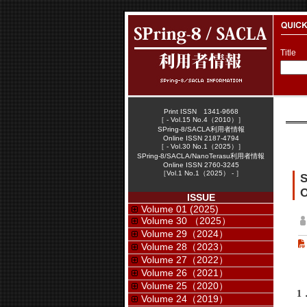
Title
Print ISSN 1341-9668
［ - Vol.15 No.4（2010）］
SPring-8/SACLA利用者情報
Online ISSN 2187-4794
［ - Vol.30 No.1（2025）］
SPring-8/SACLA/NanoTerasu利用者情報
Online ISSN 2760-3245
［Vol.1 No.1（2025） - ］
O
ISSUE
Volume 01 (2025)
Volume 30 （2025）
Volume 29（2024）
Volume 28（2023）
Volume 27（2022）
Volume 26（2021）
Volume 25（2020）
1
Volume 24（2019）