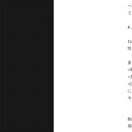
ペ
て
4
今
ね
性
一
多
○
○
○
に
今
今
制
用