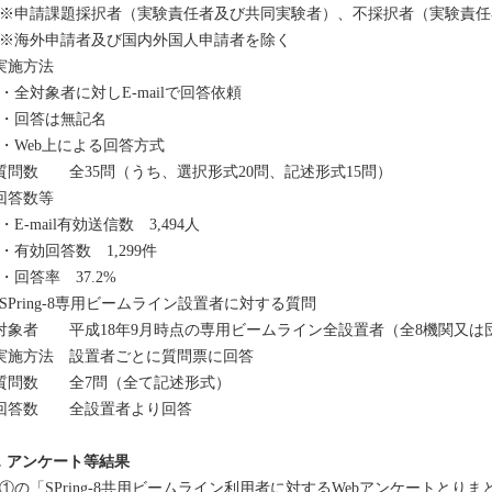
申請課題採択者（実験責任者及び共同実験者）、不採択者（実験責任
海外申請者及び国内外国人申請者を除く
実施方法
全対象者に対しE-mailで回答依頼
・回答は無記名
Web上による回答方式
質問数 全35問（うち、選択形式20問、記述形式15問）
回答数等
E-mail有効送信数 3,494人
有効回答数 1,299件
回答率 37.2%
SPring-8専用ビームライン設置者に対する質問
対象者 平成18年9月時点の専用ビームライン全設置者（全8機関又は
実施方法 設置者ごとに質問票に回答
質問数 全7問（全て記述形式）
回答数 全設置者より回答
．アンケート等結果
の「SPring-8共用ビームライン利用者に対するWebアンケートとりま