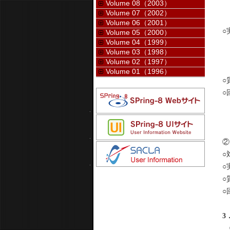
Volume 08（2003）
※
Volume 07（2002）
※
Volume 06（2001）
○
Volume 05（2000）
Volume 04（1999）
・
Volume 03（1998）
Volume 02（1997）
・
Volume 01（1996）
○
○
・
・
・
②
○
○
○
○
3
①