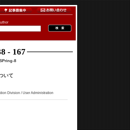
uthor
8 - 167
Pring-8
について
on / User Administration