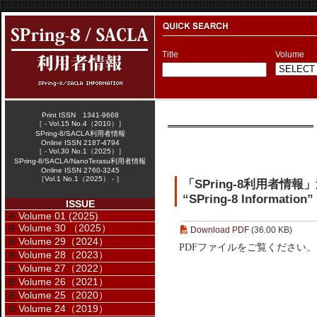
Title
Volume
Print ISSN 1341-9668
［ - Vol.15 No.4（2010）］
SPring-8/SACLA利用者情報
Online ISSN 2187-4794
［ - Vol.30 No.1（2025）］
SPring-8/SACLA/NanoTerasu利用者情報
Online ISSN 2760-3245
［Vol.1 No.1（2025） - ］
「SPring-8利用者情
“SPring-8 Information”
ISSUE
Volume 01 (2025)
Volume 30 （2025）
Download PDF
(36.00 KB)
Volume 29（2024）
PDFファイルをご覧ください。
Volume 28（2023）
Volume 27（2022）
Volume 26（2021）
Volume 25（2020）
Volume 24（2019）