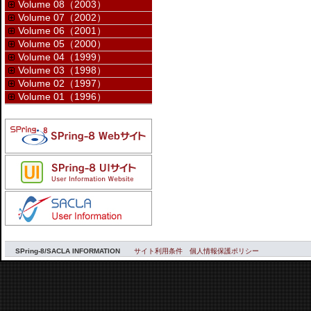
Volume 08（2003）
Volume 07（2002）
Volume 06（2001）
Volume 05（2000）
Volume 04（1999）
Volume 03（1998）
Volume 02（1997）
Volume 01（1996）
SPring-8/SACLA INFORMATION
サイト利用条件
個人情報保護ポリシー