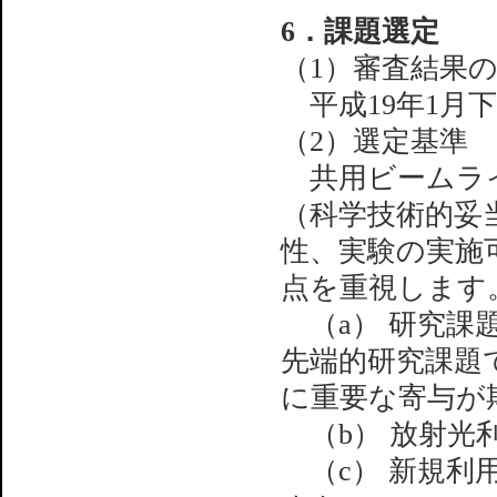
6．課題選定
（1）審査結果
平成19年1月
（2）選定基準
共用ビームライ
（科学技術的妥当
性、実験の実施
点を重視します
（a） 研究課
先端的研究課題
に重要な寄与が
（b） 放射光
（c） 新規利