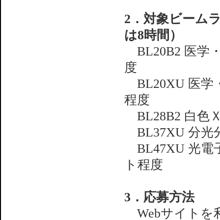
2．対象ビーム
は8時間）
BL20B2 医
度
BL20XU 医
程度
BL28B2 白
BL37XU 分
BL47XU 光
ト程度
3．応募方法
Webサイトを利