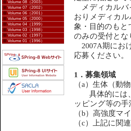
Volume 08（2003）
メディカルバイ
Volume 07（2002）
Volume 06（2001）
おりメディカル
Volume 05（2000）
Volume 04（1999）
象・目的のもと
Volume 03（1998）
のみの受付とな
Volume 02（1997）
Volume 01（1996）
2007A期に
応募ください。
1．募集領域
（a）生体（動
具体的には、
ッピング等の手
（b）高強度マ
（c）上記に関