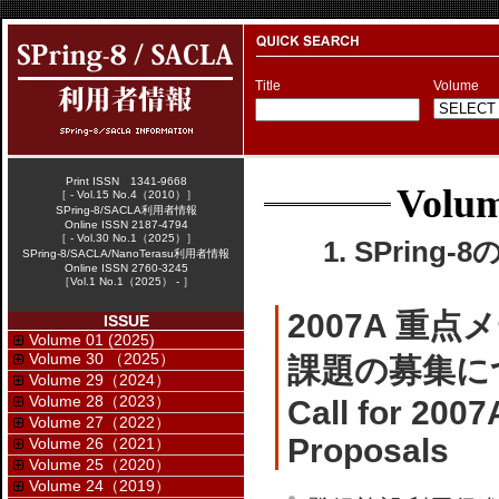
Title
Volume
Print ISSN 1341-9668
Volum
［ - Vol.15 No.4（2010）］
SPring-8/SACLA利用者情報
Online ISSN 2187-4794
［ - Vol.30 No.1（2025）］
1. SPring-
SPring-8/SACLA/NanoTerasu利用者情報
Online ISSN 2760-3245
［Vol.1 No.1（2025） - ］
2007A 
ISSUE
Volume 01 (2025)
Volume 30 （2025）
課題の募集に
Volume 29（2024）
Volume 28（2023）
Call for 2007
Volume 27（2022）
Proposals
Volume 26（2021）
Volume 25（2020）
Volume 24（2019）