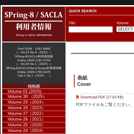
Title
Volume
Print ISSN 1341-9668
［ - Vol.15 No.4（2010）］
SPring-8/SACLA利用者情報
Online ISSN 2187-4794
［ - Vol.30 No.1（2025）］
SPring-8/SACLA/NanoTerasu利用者情報
Online ISSN 2760-3245
［Vol.1 No.1（2025） - ］
表紙
Cover
ISSUE
Volume 01 (2025)
Volume 30 （2025）
Download PDF
(27.83 KB)
Volume 29（2024）
PDFファイルをご覧ください。
Volume 28（2023）
Volume 27（2022）
Volume 26（2021）
Volume 25（2020）
Volume 24（2019）