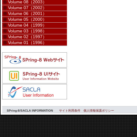
Volume 08（2003）
Volume 07（2002）
Volume 06（2001）
Volume 05（2000）
Volume 04（1999）
Volume 03（1998）
Volume 02（1997）
Volume 01（1996）
SPring-8/SACLA INFORMATION
サイト利用条件
個人情報保護ポリシー