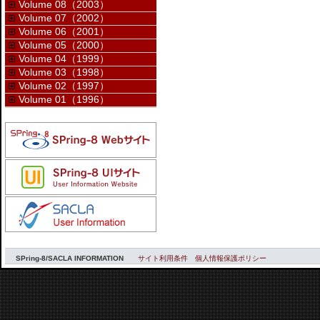
Volume 08（2003）
Volume 07（2002）
Volume 06（2001）
Volume 05（2000）
Volume 04（1999）
Volume 03（1998）
Volume 02（1997）
Volume 01（1996）
SPring-8/SACLA INFORMATION
サイト利用条件
個人情報保護ポリシー