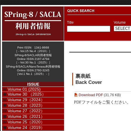
Title
Volume
Print ISSN 1341-9668
［ - Vol.15 No.4（2010）］
SPring-8/SACLA利用者情報
Online ISSN 2187-4794
［ - Vol.30 No.1（2025）］
SPring-8/SACLA/NanoTerasu利用者情報
Online ISSN 2760-3245
［Vol.1 No.1（2025） - ］
裏表紙
Back Cover
ISSUE
Volume 01 (2025)
Volume 30 （2025）
Download PDF
(31.76 KB)
Volume 29（2024）
PDFファイルをご覧ください。
Volume 28（2023）
Volume 27（2022）
Volume 26（2021）
Volume 25（2020）
Volume 24（2019）