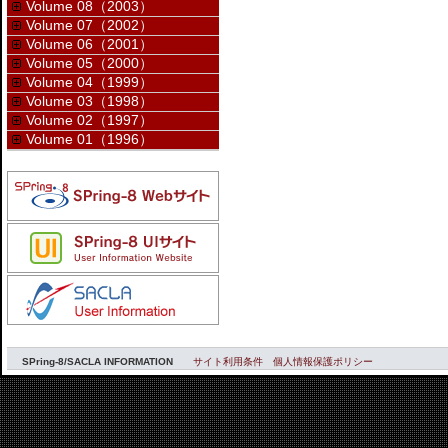
Volume 08（2003）
Volume 07（2002）
Volume 06（2001）
Volume 05（2000）
Volume 04（1999）
Volume 03（1998）
Volume 02（1997）
Volume 01（1996）
SPring-8/SACLA INFORMATION
サイト利用条件
個人情報保護ポリシー