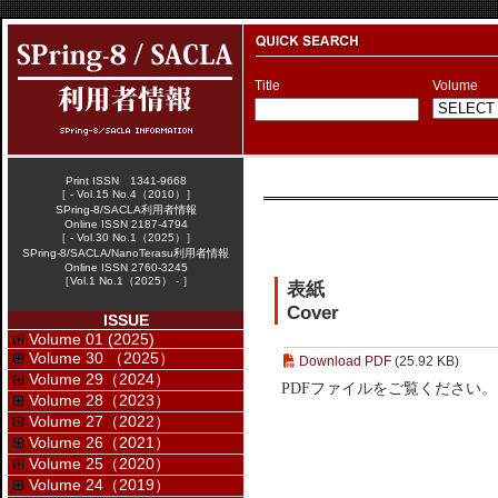
Title
Volume
Print ISSN 1341-9668
［ - Vol.15 No.4（2010）］
SPring-8/SACLA利用者情報
Online ISSN 2187-4794
［ - Vol.30 No.1（2025）］
SPring-8/SACLA/NanoTerasu利用者情報
Online ISSN 2760-3245
［Vol.1 No.1（2025） - ］
表紙
Cover
ISSUE
Volume 01 (2025)
Volume 30 （2025）
Download PDF
(25.92 KB)
Volume 29（2024）
PDFファイルをご覧ください。
Volume 28（2023）
Volume 27（2022）
Volume 26（2021）
Volume 25（2020）
Volume 24（2019）