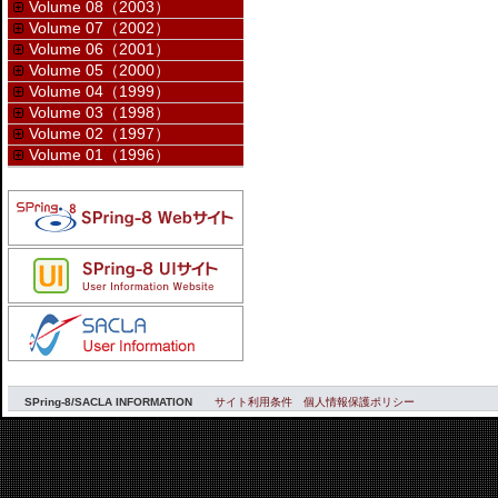
Volume 08（2003）
Volume 07（2002）
Volume 06（2001）
Volume 05（2000）
Volume 04（1999）
Volume 03（1998）
Volume 02（1997）
Volume 01（1996）
SPring-8/SACLA INFORMATION
サイト利用条件
個人情報保護ポリシー