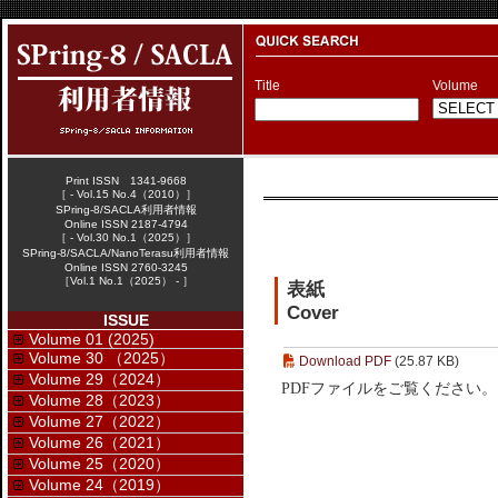
Title
Volume
Print ISSN 1341-9668
［ - Vol.15 No.4（2010）］
SPring-8/SACLA利用者情報
Online ISSN 2187-4794
［ - Vol.30 No.1（2025）］
SPring-8/SACLA/NanoTerasu利用者情報
Online ISSN 2760-3245
［Vol.1 No.1（2025） - ］
表紙
Cover
ISSUE
Volume 01 (2025)
Volume 30 （2025）
Download PDF
(25.87 KB)
Volume 29（2024）
PDFファイルをご覧ください。
Volume 28（2023）
Volume 27（2022）
Volume 26（2021）
Volume 25（2020）
Volume 24（2019）