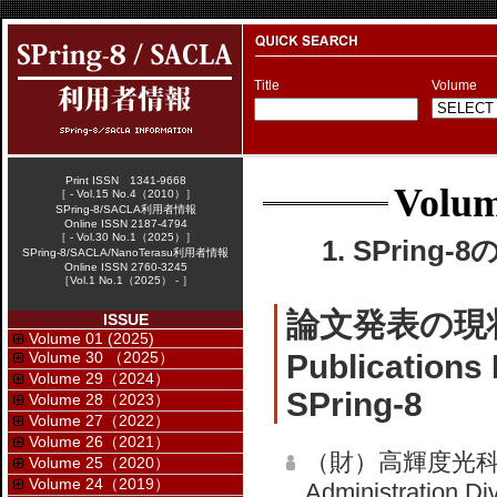
Title
Volume
Print ISSN 1341-9668
Volum
［ - Vol.15 No.4（2010）］
SPring-8/SACLA利用者情報
Online ISSN 2187-4794
［ - Vol.30 No.1（2025）］
1. SPring-
SPring-8/SACLA/NanoTerasu利用者情報
Online ISSN 2760-3245
［Vol.1 No.1（2025） - ］
論文発表の現
ISSUE
Volume 01 (2025)
Volume 30 （2025）
Publications
Volume 29（2024）
SPring-8
Volume 28（2023）
Volume 27（2022）
Volume 26（2021）
（財）高輝度光科
Volume 25（2020）
Volume 24（2019）
Administration Di