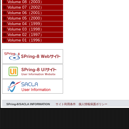
Volume 08（2003）
Volume 07（2002）
Volume 06（2001）
Volume 05（2000）
Volume 04（1999）
Volume 03（1998）
Volume 02（1997）
Volume 01（1996）
SPring-8/SACLA INFORMATION
サイト利用条件
個人情報保護ポリシー