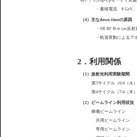
時））のTop-Upモードで実
・蓄積電流 8 GeV、～
（4）主なdown timeの原因
・SR RF B-st cav反
・軌道変動によるア
2．利用関係
（1）放射光利用実験期間
第3サイクル（6/4（火）
第4サイクル（7/4（木）
（2）ビームライン利用状況
稼働ビームライン
共用ビームライン
専用ビームライン