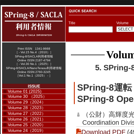
Title
Volume
Print ISSN 1341-9668
Volum
［ - Vol.15 No.4（2010）］
SPring-8/SACLA利用者情報
Online ISSN 2187-4794
［ - Vol.30 No.1（2025）］
5. SPrin
SPring-8/SACLA/NanoTerasu利用者情報
Online ISSN 2760-3245
［Vol.1 No.1（2025） - ］
SPring-8
ISSUE
Volume 01 (2025)
Volume 30 （2025）
SPring-8 Ope
Volume 29（2024）
Volume 28（2023）
（公財）高輝度光
Volume 27（2022）
Volume 26（2021）
Coordination Divi
Volume 25（2020）
Volume 24（2019）
Download PDF
(4