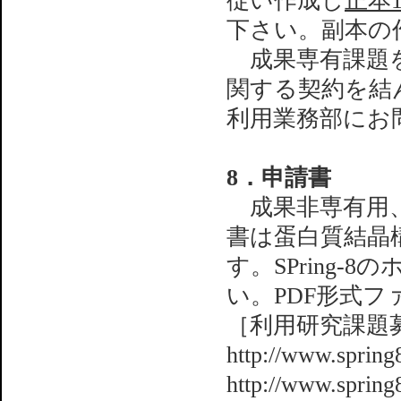
従い作成し
正本
下さい。副本の
成果専有課題を
関する契約を結
利用業務部にお
8．申請書
成果非専有用、
書は蛋白質結晶
す。SPring
い。PDF形式フ
［利用研究課題
http://www.sprin
http://www.sprin