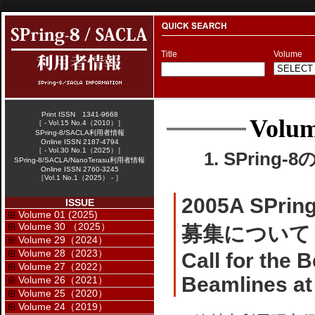
Title
Volume
Print ISSN 1341-9668
Volum
［ - Vol.15 No.4（2010）］
SPring-8/SACLA利用者情報
Online ISSN 2187-4794
［ - Vol.30 No.1（2025）］
1. SPring-
SPring-8/SACLA/NanoTerasu利用者情報
Online ISSN 2760-3245
［Vol.1 No.1（2025） - ］
2005A SP
ISSUE
Volume 01 (2025)
Volume 30 （2025）
募集について
Volume 29（2024）
Volume 28（2023）
Call for the 
Volume 27（2022）
Beamlines at
Volume 26（2021）
Volume 25（2020）
Volume 24（2019）