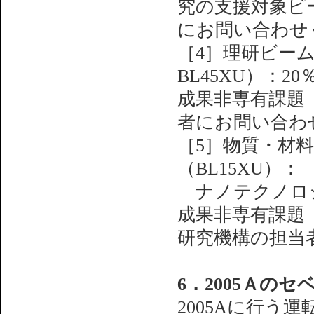
究の支援対象ビ
にお問い合わせ
［4］理研ビームラ
BL45XU）：20
成果非専有課題
者にお問い合わ
［5］物質・材
（BL15XU）：
ナノテクノロジ
成果非専有課題
研究機構の担当
6．2005Ａの
2005Aに行う