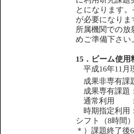
とになります。
が必要になります
所属機関での放
めご準備下さい
15．ビーム使用
平成16年11
成果非専有課題
成果専有課題
通常利用 ：47
時期指定利用：7
シフト（8時間
＊）課題終了後