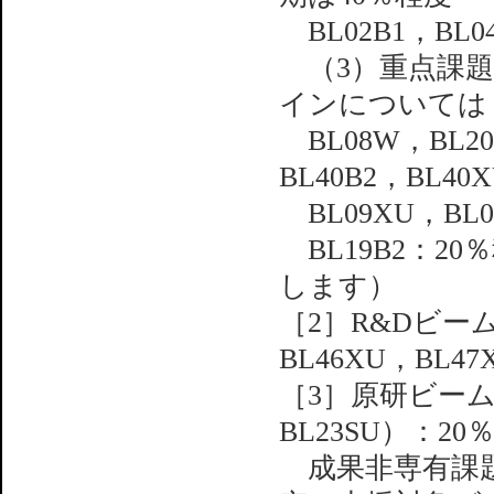
BL02B1，BL04
（3）重点課題
インについては
BL08W，BL20
BL40B2，BL4
BL09XU，BL0
BL19B2：2
します）
［2］R&Dビー
BL46XU，BL4
［3］原研ビームラ
BL23SU）：20
成果非専有課題