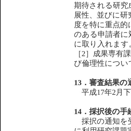
期待される研究
展性、並びに研
度を特に重点的
のある申請者に
に取り入れます
［2］成果専有
び倫理性につい
13．審査結果の
平成17年2月
14．採択後の
採択の通知を受
に利用研究課題