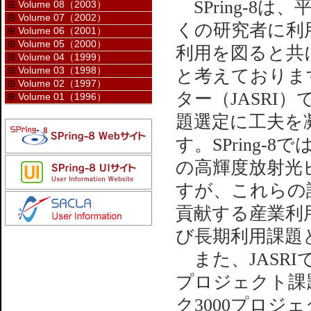
SPring-8
Volume 08（2003）
Volume 07（2002）
くの研究者に利
Volume 06（2001）
Volume 05（2000）
利用を図ると共
Volume 04（1999）
Volume 03（1998）
と考えておりま
Volume 02（1997）
ター（JASRI
Volume 01（1996）
題選定に工夫を
す。SPring
の高輝度放射光
すが、これらの
貢献する産業利
び長期利用課題
また、JASRI
プロジェクト課
ク3000プロ