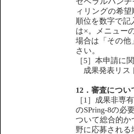
セベラルバンチ
ィリングの希望
順位を数字で記
は×。メニュー
場合は「その他
さい。
［5］本申請に
成果発表リスト
12．審査につい
［1］成果非専
のSPring-
ついて総合的か
野に応募される