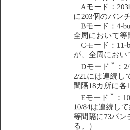
Aモード：203
に203個のバ
Bモード：4-bu
全周において等
Cモード：11-bu
が、全周におい
＊
Dモード
：2/
2/21には連続
間隔18カ所に各
＊
Eモード
：10
10/84は連続
等間隔に73バン
る。）