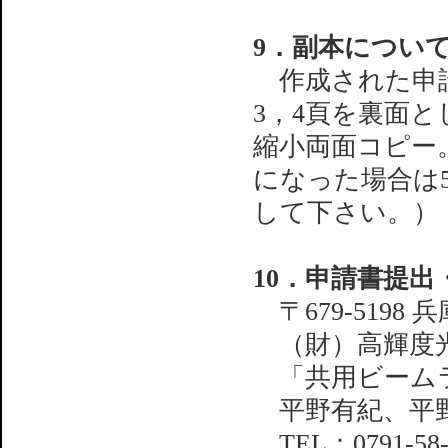
9．副本につい
作成された申請
3，4頁を裏面
縮小両面コピー
になった場合は
して下さい。）
10．申請書提
〒679-5198
（財）高輝度光
「共用ビームラ
平野有紀、平
TEL：0791-58-0