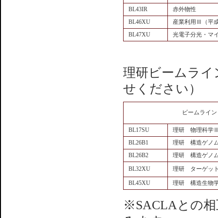
BL43IR
赤外物性
BL46XU
産業利用Ⅲ（平成
BL47XU
光電子分光・マイ
理研ビームライ
せください）
ビームライン
BL17SU
理研 物理科学
BL26B1
理研 構造ゲノ
BL26B2
理研 構造ゲノ
BL32XU
理研 ターゲッ
BL45XU
理研 構造生物
※SACLAと