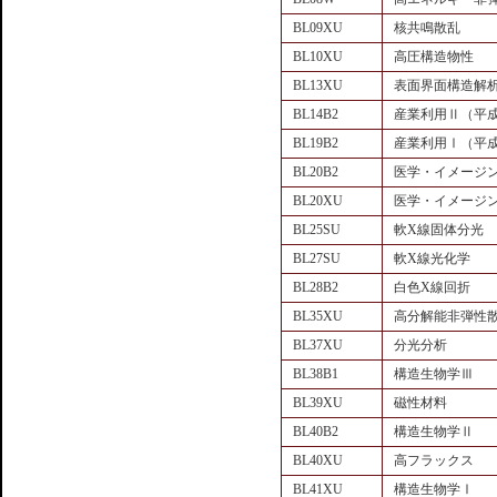
BL09XU
核共鳴散乱
BL10XU
高圧構造物性
BL13XU
表面界面構造解
BL14B2
産業利用Ⅱ（平成
BL19B2
産業利用Ⅰ（平成
BL20B2
医学・イメージ
BL20XU
医学・イメージ
BL25SU
軟X線固体分光
BL27SU
軟X線光化学
BL28B2
白色X線回折
BL35XU
高分解能非弾性
BL37XU
分光分析
BL38B1
構造生物学Ⅲ
BL39XU
磁性材料
BL40B2
構造生物学Ⅱ
BL40XU
高フラックス
BL41XU
構造生物学Ⅰ