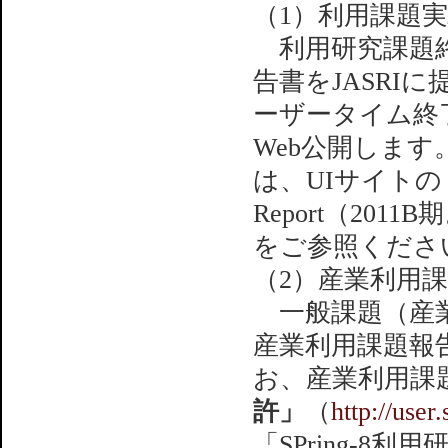
（1）利用課題
利用研究課題終
告書をJASRIに
ーザータイム終
Web公開しま
は、UIサイトの「利
Report（201
をご参照くださ
（2）産業利用
一般課題（産業
産業利用課題報
お、産業利用課
許」
（
http://user
「SPring-8