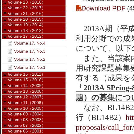
Volume 23（2018）
Download PDF
(4
Volume 22（2017）
Volume 21（2016）
Volume 20（2015）
Volume 19（2014）
2013A期（平
Volume 18（2013）
Volume 17（2012）
利用分野での成
Volume 17, No.4
について、以下
Volume 17, No.3
また、当該案内ペー
Volume 17, No.2
用研究課題募集
Volume 17, No.1
Volume 16（2011）
有する（成果を
Volume 15（2010）
Volume 14（2009）
「2013A SP
Volume 13（2008）
題）の募集につ
Volume 12（2007）
Volume 11（2006）
なお、BL14B2
Volume 10（2005）
Volume 09（2004）
行（BL14B2）
ht
Volume 08（2003）
Volume 07（2002）
proposals/call_for
Volume 06（2001）