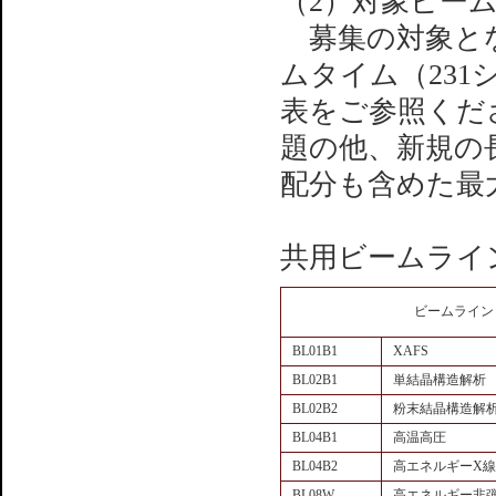
（2）対象ビー
募集の対象とな
ムタイム（23
表をご参照くだ
題の他、新規の
配分も含めた最
共用ビームライ
ビームライン
BL01B1
XAFS
BL02B1
単結晶構造解析
BL02B2
粉末結晶構造解
BL04B1
高温高圧
BL04B2
高エネルギーX
BL08W
高エネルギー非