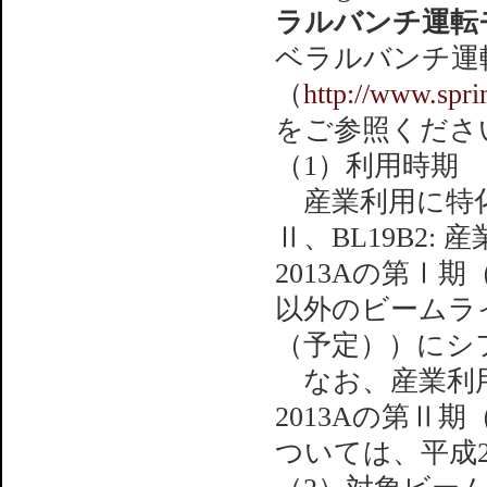
ラルバンチ運転
ベラルバンチ運
（
http://www.spri
をご参照くださ
（1）利用時期
産業利用に特化
Ⅱ、BL19B2:
2013Aの第Ⅰ
以外のビームライ
（予定））にシ
なお、産業利用
2013Aの第Ⅱ
ついては、平成