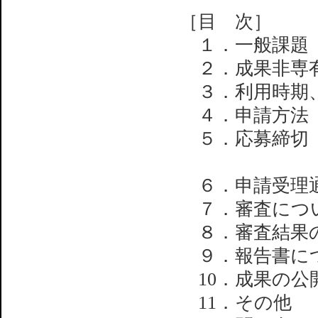
［目 次］
１．一般課題（
２．成果非専有
３．利用時期
４．申請方法
５．応募締切 平
午前10:0
６．申請受理
７．審査につ
８．審査結果
９．報告書に
10．成果の公
11．その他