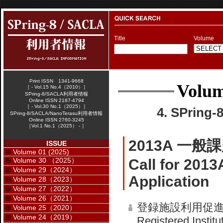
Title
Volume
Print ISSN 1341-9668
Volum
［ - Vol.15 No.4（2010）］
SPring-8/SACLA利用者情報
Online ISSN 2187-4794
［ - Vol.30 No.1（2025）］
4. SPrin
SPring-8/SACLA/NanoTerasu利用者情報
Online ISSN 2760-3245
［Vol.1 No.1（2025） - ］
2013A 一
ISSUE
Volume 01 (2025)
Volume 30 （2025）
Call for 2013
Volume 29（2024）
Application
Volume 28（2023）
Volume 27（2022）
Volume 26（2021）
登録施設利用促
Volume 25（2020）
Volume 24（2019）
Registered Institu