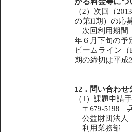
かる料金等につ
（2）次回（20
の第II期）の応
次回利用期間（2
年６月下旬の予
ビームライン（BL1
期の締切は平成
12．問い合わせ
（1）課題申請
〒679-5198
公益財団法人 
利用業務部