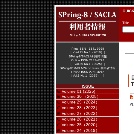
Title
Print ISSN 1341-9668
［ - Vol.15 No.4（2010）］
SPring-8/SACLA利用者情報
Online ISSN 2187-4794
［ - Vol.30 No.1（2025）］
SPring-8/SACLA/NanoTerasu利用者情報
Online ISSN 2760-3245
［Vol.1 No.1（2025） - ］
T
ISSUE
Volume 01 (2025)
Volume 30 （2025）
Volume 29（2024）
P
Volume 28（2023）
Volume 27（2022）
Volume 26（2021）
Volume 25（2020）
Volume 24（2019）