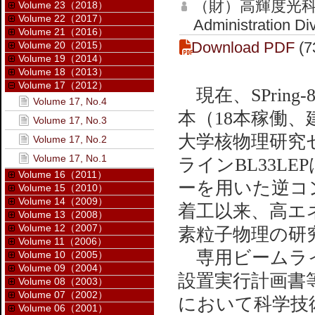
（財）高輝度光科
Volume 23（2018）
Volume 22（2017）
Administration Di
Volume 21（2016）
Download PDF
(7
Volume 20（2015）
Volume 19（2014）
Volume 18（2013）
Volume 17（2012）
現在、SPrin
Volume 17, No.4
本（18本稼働
Volume 17, No.3
大学核物理研究
Volume 17, No.2
Volume 17, No.1
ラインBL33LE
Volume 16（2011）
ーを用いた逆コ
Volume 15（2010）
Volume 14（2009）
着工以来、高エ
Volume 13（2008）
Volume 12（2007）
素粒子物理の研
Volume 11（2006）
専用ビームライ
Volume 10（2005）
Volume 09（2004）
設置実行計画書
Volume 08（2003）
Volume 07（2002）
において科学技術
Volume 06（2001）