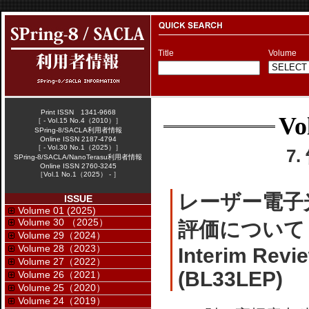
Title
Volume
Print ISSN 1341-9668
Vo
［ - Vol.15 No.4（2010）］
SPring-8/SACLA利用者情報
Online ISSN 2187-4794
［ - Vol.30 No.1（2025）］
7
SPring-8/SACLA/NanoTerasu利用者情報
Online ISSN 2760-3245
［Vol.1 No.1（2025） - ］
レーザー電子
ISSUE
Volume 01 (2025)
Volume 30 （2025）
評価について
Volume 29（2024）
Volume 28（2023）
Interim Revi
Volume 27（2022）
(BL33LEP)
Volume 26（2021）
Volume 25（2020）
Volume 24（2019）