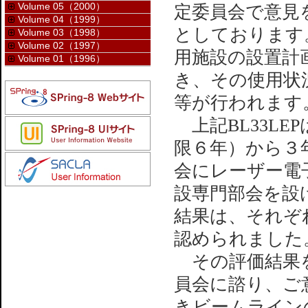
Volume 05（2000）
定委員会で意見
Volume 04（1999）
としております
Volume 03（1998）
Volume 02（1997）
用施設の設置計
Volume 01（1996）
き、その使用状
等が行われます
上記BL33LE
限６年）から３
会にレーザー電子
設専門部会を設
結果は、それぞ
認められました
その評価結果を２
員会に諮り、ご
きビームライン