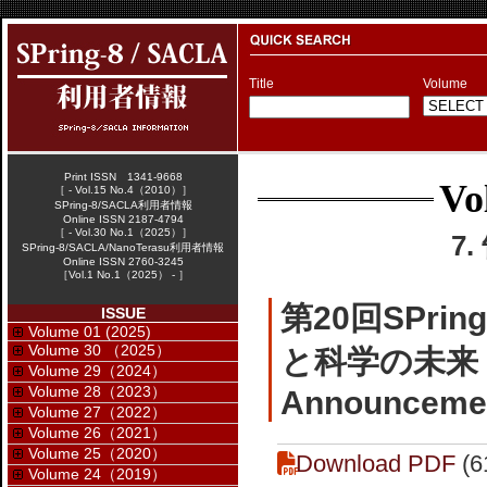
Title
Volume
Print ISSN 1341-9668
Vo
［ - Vol.15 No.4（2010）］
SPring-8/SACLA利用者情報
Online ISSN 2187-4794
［ - Vol.30 No.1（2025）］
7
SPring-8/SACLA/NanoTerasu利用者情報
Online ISSN 2760-3245
［Vol.1 No.1（2025） - ］
第20回SPr
ISSUE
Volume 01 (2025)
Volume 30 （2025）
と科学の未来
Volume 29（2024）
Volume 28（2023）
Announcemen
Volume 27（2022）
Volume 26（2021）
Volume 25（2020）
Download PDF
(6
Volume 24（2019）