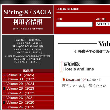
Title
Volume
Print ISSN 1341-9668
Vol
［ - Vol.15 No.4（2010）］
SPring-8/SACLA利用者情報
Online ISSN 2187-4794
6. 播磨科学公園都市ガイドブ
［ - Vol.30 No.1（2025）］
SPring-8/SACLA/NanoTerasu利用者情報
Online ISSN 2760-3245
［Vol.1 No.1（2025） - ］
宿泊施設
Hotels and Inns
ISSUE
Volume 01 (2025)
Volume 30 （2025）
Download PDF
(12.90 KB)
Volume 29（2024）
PDFファイルをご覧ください。
Volume 28（2023）
Volume 27（2022）
Volume 26（2021）
Volume 25（2020）
Volume 24（2019）