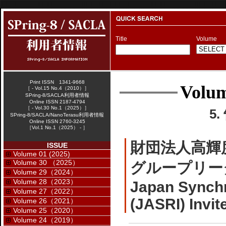
Title
Volume
Print ISSN 1341-9668
Volum
［ - Vol.15 No.4（2010）］
SPring-8/SACLA利用者情報
Online ISSN 2187-4794
［ - Vol.30 No.1（2025）］
5
SPring-8/SACLA/NanoTerasu利用者情報
Online ISSN 2760-3245
［Vol.1 No.1（2025） - ］
財団法人高輝
ISSUE
Volume 01 (2025)
Volume 30 （2025）
グループリー
Volume 29（2024）
Volume 28（2023）
Japan Synchr
Volume 27（2022）
(JASRI) Invit
Volume 26（2021）
Volume 25（2020）
Volume 24（2019）