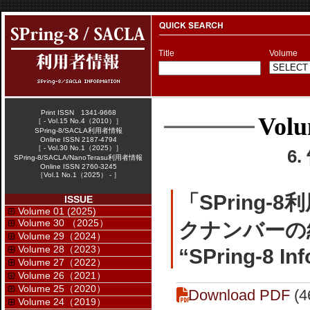
Title
Volume
Print ISSN 1341-9668
Volu
［ - Vol.15 No.4（2010）］
SPring-8/SACLA利用者情報
Online ISSN 2187-4794
［ - Vol.30 No.1（2025）］
6
SPring-8/SACLA/NanoTerasu利用者情報
Online ISSN 2760-3245
［Vol.1 No.1（2025） - ］
「SPring-
ISSUE
Volume 01 (2025)
Volume 30 （2025）
クナンバーの
Volume 29（2024）
Volume 28（2023）
“SPring-8 In
Volume 27（2022）
Volume 26（2021）
Volume 25（2020）
Download PDF
(4
Volume 24（2019）