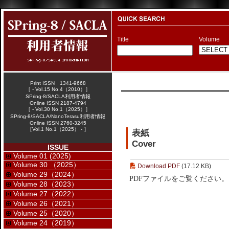
Title
Volume
Print ISSN 1341-9668
［ - Vol.15 No.4（2010）］
SPring-8/SACLA利用者情報
Online ISSN 2187-4794
［ - Vol.30 No.1（2025）］
SPring-8/SACLA/NanoTerasu利用者情報
Online ISSN 2760-3245
［Vol.1 No.1（2025） - ］
表紙
Cover
ISSUE
Volume 01 (2025)
Volume 30 （2025）
Download PDF
(17.12 KB)
Volume 29（2024）
PDFファイルをご覧ください。
Volume 28（2023）
Volume 27（2022）
Volume 26（2021）
Volume 25（2020）
Volume 24（2019）