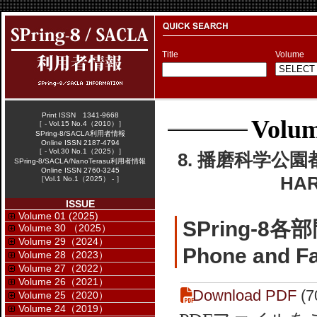
Title
Volume
Print ISSN 1341-9668
Volum
［ - Vol.15 No.4（2010）］
SPring-8/SACLA利用者情報
Online ISSN 2187-4794
［ - Vol.30 No.1（2025）］
8. 播磨科学公園
SPring-8/SACLA/NanoTerasu利用者情報
Online ISSN 2760-3245
HAR
［Vol.1 No.1（2025） - ］
ISSUE
Volume 01 (2025)
SPring-8
Volume 30 （2025）
Volume 29（2024）
Phone and Fa
Volume 28（2023）
Volume 27（2022）
Volume 26（2021）
Download PDF
(7
Volume 25（2020）
Volume 24（2019）