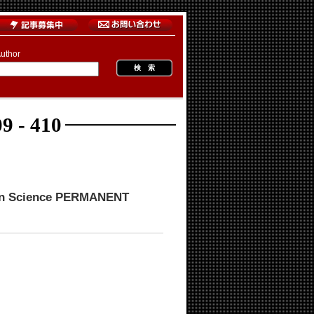
uthor
9 - 410
tion Science PERMANENT