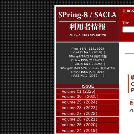
Title
Print ISSN 1341-9668
［ - Vol.15 No.4（2010）］
SPring-8/SACLA利用者情報
Online ISSN 2187-4794
［ - Vol.30 No.1（2025）］
SPring-8/SACLA/NanoTerasu利用者情報
Online ISSN 2760-3245
［Vol.1 No.1（2025） - ］
C
ISSUE
P
Volume 01 (2025)
Volume 30 （2025）
Volume 29（2024）
Volume 28（2023）
P
Volume 27（2022）
Volume 26（2021）
Volume 25（2020）
Volume 24（2019）