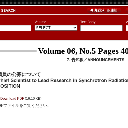
Volume
Text Body
A
Volume 06, No.5
Pages 40
7. 告知板／ANNOUNCEMENTS
職員の公募について
hief Scientist to Lead Research in Synchrotron Radia
OSITION
Download PDF
(16.10 KB)
DFファイルをご覧ください。