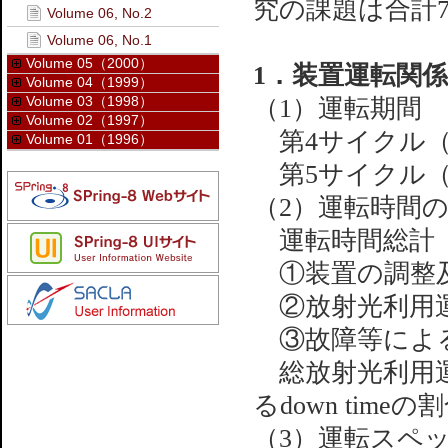
究の課題は合計7
Volume 06, No.2
Volume 06, No.1
Volume 05（2000）
1．装置運転関係
Volume 04（1999）
Volume 03（1998）
（1）運転期間
Volume 02（1997）
第4サイクル（4
Volume 01（1996）
第5サイクル（5
（2）運転時間
運転時間総計 
①装置の調整及
②放射光利用運
③故障等によるd
総放射光利用運
るdown timeの
（3）運転スペ