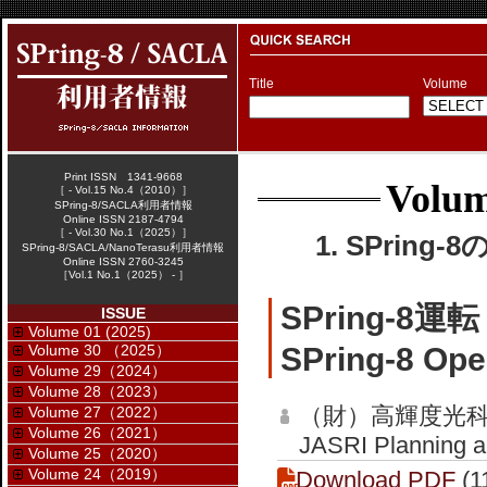
Title
Volume
Print ISSN 1341-9668
Volum
［ - Vol.15 No.4（2010）］
SPring-8/SACLA利用者情報
Online ISSN 2187-4794
［ - Vol.30 No.1（2025）］
1. SPring-
SPring-8/SACLA/NanoTerasu利用者情報
Online ISSN 2760-3245
［Vol.1 No.1（2025） - ］
SPring-8
ISSUE
Volume 01 (2025)
Volume 30 （2025）
SPring-8 Ope
Volume 29（2024）
Volume 28（2023）
（財）高輝度光
Volume 27（2022）
Volume 26（2021）
JASRI Planning an
Volume 25（2020）
Volume 24（2019）
Download PDF
(1