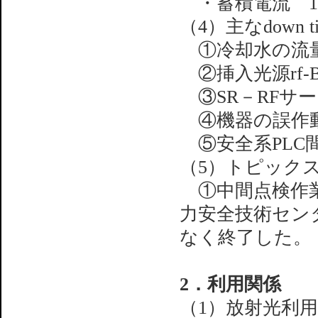
・蓄積電流 1～
（4）主なdown 
①冷却水の流量低下
②挿入光源rf-BPM
③SR－RFサ
④機器の誤作動によ
⑤安全系PLC
（5）トピック
①中間点検作業
力安全技術セン
なく終了した。
2．利用関係
（1）放射光利