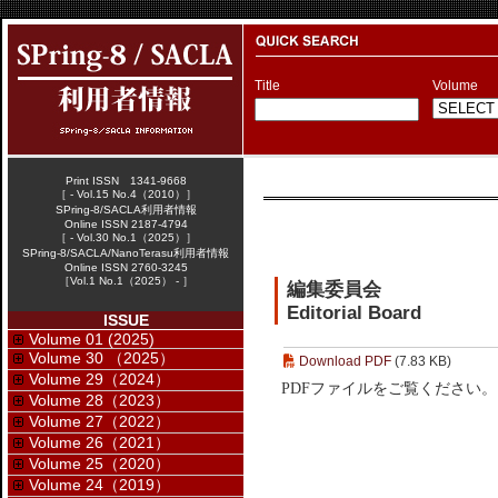
Title
Volume
Print ISSN 1341-9668
［ - Vol.15 No.4（2010）］
SPring-8/SACLA利用者情報
Online ISSN 2187-4794
［ - Vol.30 No.1（2025）］
SPring-8/SACLA/NanoTerasu利用者情報
Online ISSN 2760-3245
［Vol.1 No.1（2025） - ］
編集委員会
Editorial Board
ISSUE
Volume 01 (2025)
Volume 30 （2025）
Download PDF
(7.83 KB)
Volume 29（2024）
PDFファイルをご覧ください。
Volume 28（2023）
Volume 27（2022）
Volume 26（2021）
Volume 25（2020）
Volume 24（2019）