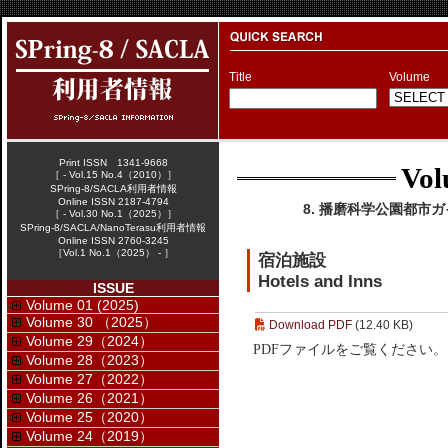
Title
Volume
Print ISSN 1341-9668
Vol
［ - Vol.15 No.4（2010）］
SPring-8/SACLA利用者情報
Online ISSN 2187-4794
8. 播磨科学公園都市ガイドブ
［ - Vol.30 No.1（2025）］
SPring-8/SACLA/NanoTerasu利用者情報
Online ISSN 2760-3245
［Vol.1 No.1（2025） - ］
宿泊施設
Hotels and Inns
ISSUE
Volume 01 (2025)
Volume 30 （2025）
Download PDF
(12.40 KB)
Volume 29（2024）
PDFファイルをご覧ください。
Volume 28（2023）
Volume 27（2022）
Volume 26（2021）
Volume 25（2020）
Volume 24（2019）