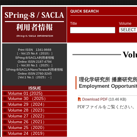
Title
Volume
Print ISSN 1341-9668
Vol
［ - Vol.15 No.4（2010）］
SPring-8/SACLA利用者情報
Online ISSN 2187-4794
［ - Vol.30 No.1（2025）］
SPring-8/SACLA/NanoTerasu利用者情報
Online ISSN 2760-3245
［Vol.1 No.1（2025） - ］
理化学研究所 播磨研究
Employment Opportuniti
ISSUE
Volume 01 (2025)
Volume 30 （2025）
Download PDF
(10.46 KB)
Volume 29（2024）
PDFファイルをご覧ください。
Volume 28（2023）
Volume 27（2022）
Volume 26（2021）
Volume 25（2020）
Volume 24（2019）