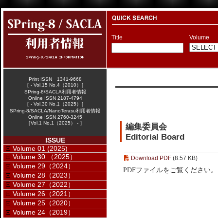
Title
Volume
Print ISSN 1341-9668
［ - Vol.15 No.4（2010）］
SPring-8/SACLA利用者情報
Online ISSN 2187-4794
［ - Vol.30 No.1（2025）］
SPring-8/SACLA/NanoTerasu利用者情報
Online ISSN 2760-3245
［Vol.1 No.1（2025） - ］
編集委員会
Editorial Board
ISSUE
Volume 01 (2025)
Volume 30 （2025）
Download PDF
(8.57 KB)
Volume 29（2024）
PDFファイルをご覧ください。
Volume 28（2023）
Volume 27（2022）
Volume 26（2021）
Volume 25（2020）
Volume 24（2019）