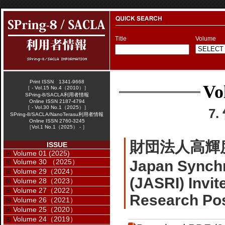
Title
Volume
Print ISSN 1341-9668
Vo
［ - Vol.15 No.4（2010）］
SPring-8/SACLA利用者情報
Online ISSN 2187-4794
［ - Vol.30 No.1（2025）］
7
SPring-8/SACLA/NanoTerasu利用者情報
Online ISSN 2760-3245
［Vol.1 No.1（2025） - ］
財団法人高輝
ISSUE
Volume 01 (2025)
Volume 30 （2025）
Japan Synchr
Volume 29（2024）
(JASRI) Invit
Volume 28（2023）
Volume 27（2022）
Research Pos
Volume 26（2021）
Volume 25（2020）
Volume 24（2019）