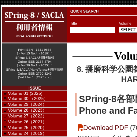
Title
Volume
Print ISSN 1341-9668
Volu
［ - Vol.15 No.4（2010）］
SPring-8/SACLA利用者情報
Online ISSN 2187-4794
［ - Vol.30 No.1（2025）］
8. 播磨科学公園
SPring-8/SACLA/NanoTerasu利用者情報
Online ISSN 2760-3245
HAR
［Vol.1 No.1（2025） - ］
ISSUE
Volume 01 (2025)
SPring-8
Volume 30 （2025）
Volume 29（2024）
Phone and Fa
Volume 28（2023）
Volume 27（2022）
Volume 26（2021）
Download PDF
(7
Volume 25（2020）
Volume 24（2019）