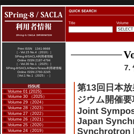
Title
Volume
Print ISSN 1341-9668
Vo
［ - Vol.15 No.4（2010）］
SPring-8/SACLA利用者情報
Online ISSN 2187-4794
［ - Vol.30 No.1（2025）］
7
SPring-8/SACLA/NanoTerasu利用者情報
Online ISSN 2760-3245
［Vol.1 No.1（2025） - ］
第13回日本
ISSUE
Volume 01 (2025)
Volume 30 （2025）
ジウム開催要
Volume 29（2024）
Volume 28（2023）
Joint Sympos
Volume 27（2022）
Japan Synchr
Volume 26（2021）
Volume 25（2020）
Synchrotron 
Volume 24（2019）