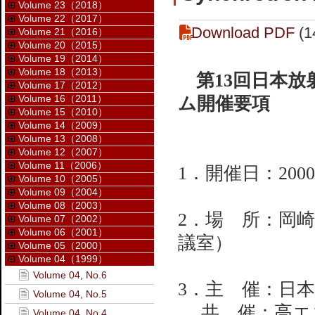
Volume 23（2018）
Volume 22（2017）
Download PDF
(1
Volume 21（2016）
Volume 20（2015）
Volume 19（2014）
Volume 18（2013）
第13回日本
Volume 17（2012）
Volume 16（2011）
ム開催要項
Volume 15（2010）
Volume 14（2009）
Volume 13（2008）
Volume 12（2007）
Volume 11（2006）
1．開催日：20
Volume 10（2005）
Volume 09（2004）
Volume 08（2003）
2．場 所：岡
Volume 07（2002）
Volume 06（2001）
議室）
Volume 05（2000）
Volume 04（1999）
Volume 04, No.6
3．主 催：日
Volume 04, No.5
共 催：高エネ
Volume 04, No.4