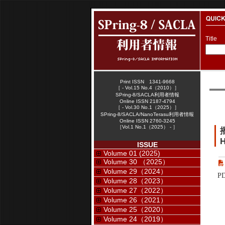
Title
Print ISSN 1341-9668
［ - Vol.15 No.4（2010）］
SPring-8/SACLA利用者情報
Online ISSN 2187-4794
［ - Vol.30 No.1（2025）］
SPring-8/SACLA/NanoTerasu利用者情報
Online ISSN 2760-3245
［Vol.1 No.1（2025） - ］
H
ISSUE
Volume 01 (2025)
Volume 30 （2025）
Volume 29（2024）
P
Volume 28（2023）
Volume 27（2022）
Volume 26（2021）
Volume 25（2020）
Volume 24（2019）