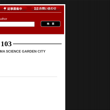
uthor
 103
 SCIENCE GARDEN CITY