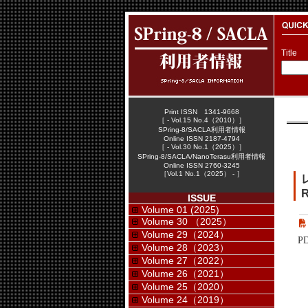
Title
Print ISSN 1341-9668
［ - Vol.15 No.4（2010）］
SPring-8/SACLA利用者情報
Online ISSN 2187-4794
［ - Vol.30 No.1（2025）］
SPring-8/SACLA/NanoTerasu利用者情報
Online ISSN 2760-3245
［Vol.1 No.1（2025） - ］
R
ISSUE
Volume 01 (2025)
Volume 30 （2025）
Volume 29（2024）
P
Volume 28（2023）
Volume 27（2022）
Volume 26（2021）
Volume 25（2020）
Volume 24（2019）