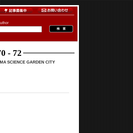
uthor
0 - 72
 SCIENCE GARDEN CITY