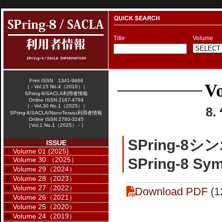
Title
Volume
Print ISSN 1341-9668
Vo
［ - Vol.15 No.4（2010）］
SPring-8/SACLA利用者情報
Online ISSN 2187-4794
［ - Vol.30 No.1（2025）］
8
SPring-8/SACLA/NanoTerasu利用者情報
Online ISSN 2760-3245
［Vol.1 No.1（2025） - ］
SPring-
ISSUE
Volume 01 (2025)
Volume 30 （2025）
SPring-8 Sy
Volume 29（2024）
Volume 28（2023）
Volume 27（2022）
Download PDF
(1
Volume 26（2021）
Volume 25（2020）
Volume 24（2019）