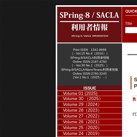
Title
Print ISSN 1341-9668
［ - Vol.15 No.4（2010）］
SPring-8/SACLA利用者情報
Online ISSN 2187-4794
［ - Vol.30 No.1（2025）］
SPring-8/SACLA/NanoTerasu利用者情報
Online ISSN 2760-3245
［Vol.1 No.1（2025） - ］
P
ISSUE
Volume 01 (2025)
Volume 30 （2025）
Volume 29（2024）
Volume 28（2023）
P
Volume 27（2022）
Volume 26（2021）
Volume 25（2020）
Volume 24（2019）