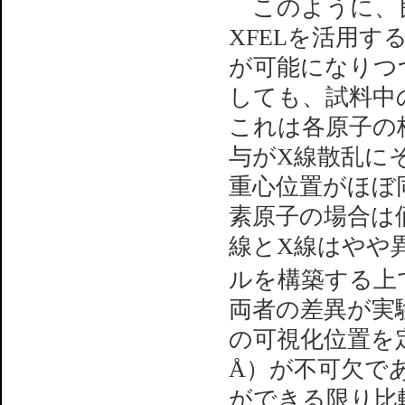
このように、良
XFELを活用す
が可能になりつ
しても、試料中
これは各原子の
与がX線散乱に
重心位置がほぼ
素原子の場合は
線とX線はやや
ルを構築する上
両者の差異が実
の可視化位置を
Å）が不可欠で
ができる限り比