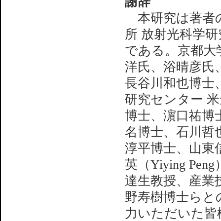
謝辞
本研究は著者の
所 放射光科学
である。京都大
洋氏、浴晴彦氏、H
長谷川和也博士
研究センター 
博士、濵口祐博
名博士、石川哲
淳平博士、山東
英（Yiying 
達生教授、産業
野寿樹博士らと
力いただいた皆