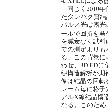
4. XFELに
同じく2010年
たタンパク質結
パルス光は露光
ールで回折を発
を減衰なく試料
での測定よりも
る。この背景に
わせ、3D ED
線構造解析が期
像は結晶の回転
レーム毎に格子
アルX線結晶構造解析（S
なる。このため