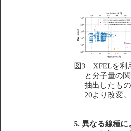
図3 XFEL
と分子量の関係
抽出したもの
20より改変。
5. 異なる線