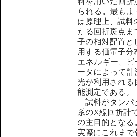
料を用いた回折
られる。最もよ
は原理上、試料
たる回折斑点ま
子の相対配置と
用する価電子分
エネルギー、ビ
ータによって計
光が利用される
能測定である。
試料がタンパク
系のX線回折計
の主目的となる
実際にこれまで