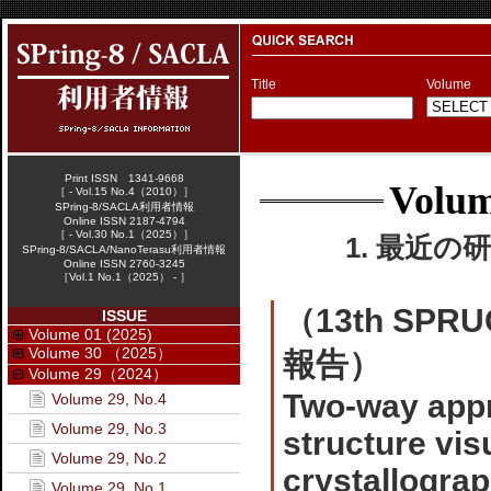
Title
Volume
Print ISSN 1341-9668
Volum
［ - Vol.15 No.4（2010）］
SPring-8/SACLA利用者情報
Online ISSN 2187-4794
［ - Vol.30 No.1（2025）］
1. 最近の研
SPring-8/SACLA/NanoTerasu利用者情報
Online ISSN 2760-3245
［Vol.1 No.1（2025） - ］
（13th SPRUC
ISSUE
Volume 01 (2025)
Volume 30 （2025）
報告）
Volume 29（2024）
Two-way appr
Volume 29, No.4
Volume 29, No.3
structure vis
Volume 29, No.2
crystallogra
Volume 29, No.1