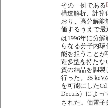
その一例である
構造解析、計算
おり、高分解能
価するうえで最
は1996年に分解
らなる分子内環
能を担うことが
造多型を持たな
質の結晶を調製し、
行った。35 k
を可能にしたCdTe検
Dectris）に
された。価電子