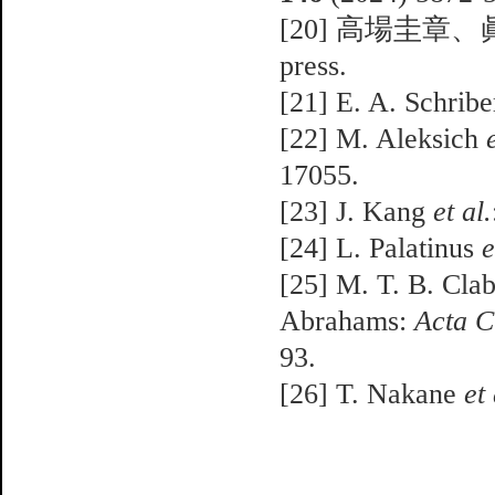
[20] 高場圭
press.
[21] E. A. Schrib
[22] M. Aleksich
17055.
[23] J. Kang
et al.
[24] L. Palatinus
e
[25] M. T. B. Clab
Abrahams:
Acta C
93.
[26] T. Nakane
et 