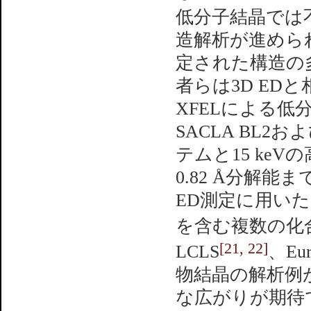
低分子結晶では
造解析が進めら
定された構造の多
者らは3D ED
XFELによる
SACLA BL
テムと15 ke
0.82 Å分解
ED測定に用い
を含む複数の化
[21, 22]
LCLS
、Eur
物結晶の解析例
な広がりが期待