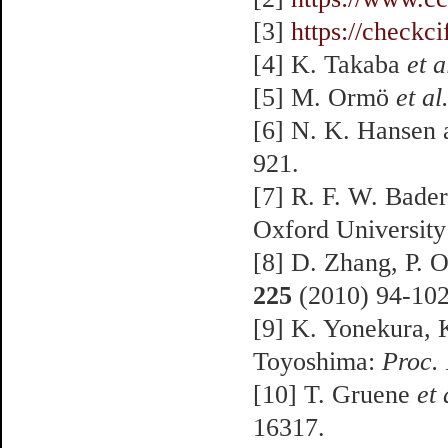
[3]
https://checkci
[4] K. Takaba
et a
[5] M. Ormö
et al
[6] N. K. Hansen 
921.
[7] R. F. W. Bade
Oxford University
[8] D. Zhang, P. 
225
(2010) 94-102
[9] K. Yonekura, 
Toyoshima:
Proc. 
[10] T. Gruene
et 
16317.