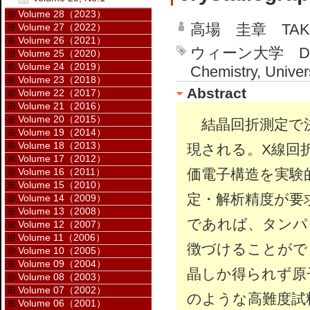
Volume 28（2023）
高場 圭章 TAKAB
Volume 27（2022）
Volume 26（2021）
ウィーン大学 Departme
Volume 25（2020）
Volume 24（2019）
Chemistry, Univer
Volume 23（2018）
Abstract
Volume 22（2017）
Volume 21（2016）
Volume 20（2015）
結晶回折測定で決
Volume 19（2014）
Volume 18（2013）
現される。X線回
Volume 17（2012）
Volume 16（2011）
価電子構造を実験
Volume 15（2010）
定・解析精度が要
Volume 14（2009）
Volume 13（2008）
であれば、タンパ
Volume 12（2007）
Volume 11（2006）
徴づけることがで
Volume 10（2005）
Volume 09（2004）
晶しか得られず原
Volume 08（2003）
Volume 07（2002）
のような高難度試
Volume 06（2001）