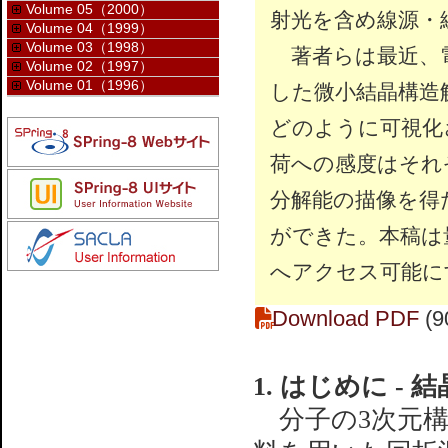
Volume 05（2000）
射光を含め線源・
Volume 04（1999）
Volume 03（1998）
著者らは最近、電
Volume 02（1997）
Volume 01（1996）
した微小結晶構造
どのように可視化
荷への感度はそれ
分解能の描像を得
ができた。本稿は
へアクセス可能に
Download PDF
(9
1. はじめに -
分子の3次元構