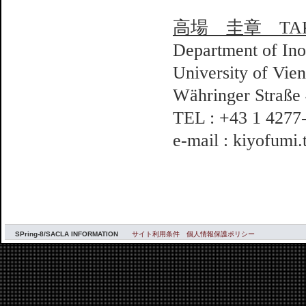
高場 圭章 TAKAB
Department of Ino
University of Vie
Währinger Straße 
TEL : +43 1 4277
e-mail : kiyofumi
SPring-8/SACLA INFORMATION
サイト利用条件
個人情報保護ポリシー