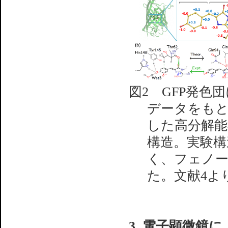
図2 GFP発色
データをもと
した高分解能
構造。実験構
く、フェノ
た。文献4よ
3. 電子顕微鏡