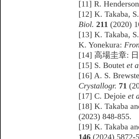
[11] R. Henderso
[12] K. Takaba, 
Biol.
211
(2020) 1
[13] K. Takaba, S
K. Yonekura:
Fron
[14] 高場圭章
[15] S. Boutet
et a
[16] A. S. Brewst
Crystallogr.
71
(20
[17] C. Dejoie
et a
[18] K. Takaba a
(2023) 848-855.
[19] K. Takaba a
146
(2024) 5872-5