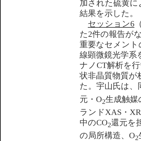
加された硫黄に
結果を示した。
セッション6
た2件の報告が
重要なセメント
線顕微鏡光学系
ナノCT解析を
状非晶質物質が
た。宇山氏は、
元・O
生成触媒
2
ランドXAS・
中のCO
還元を
2
の局所構造、O
2