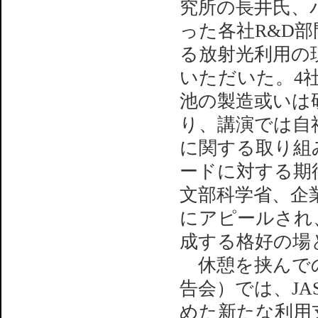
究所の長井氏、
った各社R&D
る放射光利用の現状
いただいた。4
池の製造或いは
り、講演では自
に関する取り組
ードに対する期
文部科学省、企業双
にアピールされ、S
成する格好の場
休憩を挟んで
告会）では、JA
めた新たな利用