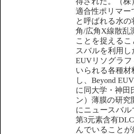
得された。（株
適合性ポリマー
と呼ばれる水の状
角/広角X線散
ことを捉えるこ
スバルを利用し
EUVリソグラ
いられる各種材
し、Beyond
に同大学・神田
ン）薄膜の研究
にニュースバル
第3元素含有D
んでいることが