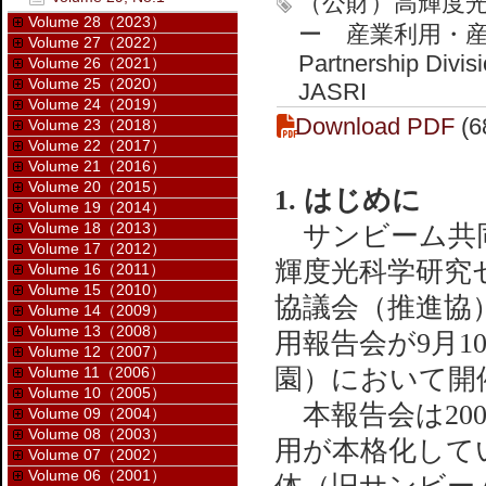
（公財）高輝度
Volume 28（2023）
ー 産業利用・産学連携推
Volume 27（2022）
Partnership Divis
Volume 26（2021）
Volume 25（2020）
JASRI
Volume 24（2019）
Download PDF
(6
Volume 23（2018）
Volume 22（2017）
Volume 21（2016）
Volume 20（2015）
1. はじめに
Volume 19（2014）
Volume 18（2013）
サンビーム共同
Volume 17（2012）
輝度光科学研究セン
Volume 16（2011）
Volume 15（2010）
協議会（推進協）の
Volume 14（2009）
Volume 13（2008）
用報告会が9月1
Volume 12（2007）
Volume 11（2006）
園）において開
Volume 10（2005）
本報告会は20
Volume 09（2004）
Volume 08（2003）
用が本格化して
Volume 07（2002）
Volume 06（2001）