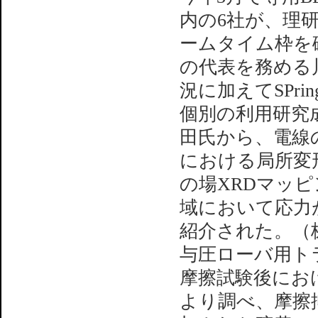
内の6社が、理研
ームタイム枠を
の代表を務める
況に加えてSPri
個別の利用研究
田氏から、電線
における局所変形
の場XRDマッ
域において応力
紹介された。（
与圧ローバ用ト
摩擦試験後におけ
より調べ、摩擦