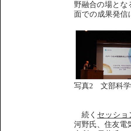
野融合の場とな
面での成果発信
写真2 文部科
続く
セッショ
河野氏、住友電