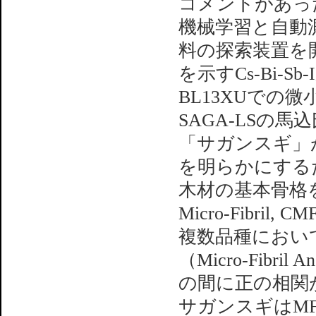
コメントがあっ
機械学習と自動
料の探索装置を
を示すCs-Bi-
BL13XUでの
SAGA-LSの
「サガンスギ」
を明らかにするた
木材の基本骨格を
Micro-Fibr
複数品種におい
（Micro-Fibr
の間に正の相関
サガンスギはM