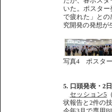
たが、各ポスタ
いた。ポスター
で疲れた」との
究開発の発想が
写真4 ポスタ
5. 口頭発表・2
セッション5
状報告と2件の
今年3月で専用B