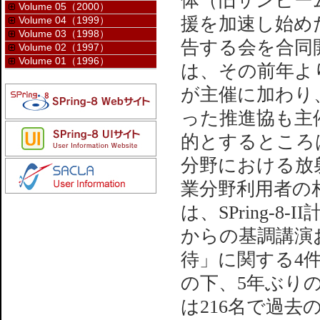
体（旧サンビー
Volume 05（2000）
援を加速し始めた
Volume 04（1999）
Volume 03（1998）
告する会を合同開
Volume 02（1997）
Volume 01（1996）
は、その前年よ
が主催に加わり
った推進協も主
的とするところ
分野における放射
業分野利用者の
は、SPring-
からの基調講演およ
待」に関する4
の下、5年ぶり
は216名で過