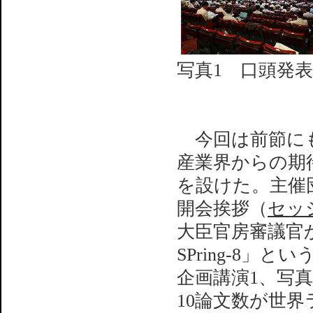
写真1 口頭発
今回は前節にも述
産業界からの期
を設けた。主催団
開会挨拶（
セッ
大臣官房審議官
SPring-8」
企画講演1、写
10論文数が世