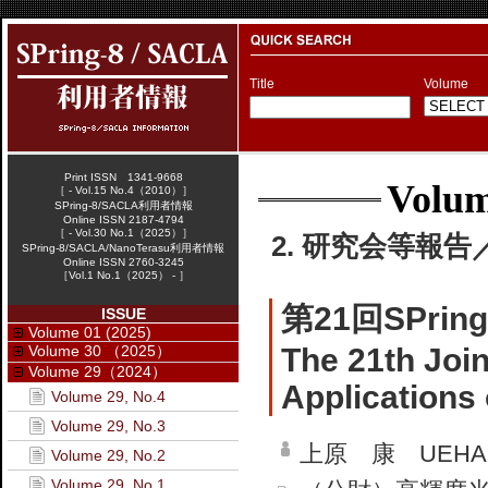
Title
Volume
Print ISSN 1341-9668
Volum
［ - Vol.15 No.4（2010）］
SPring-8/SACLA利用者情報
Online ISSN 2187-4794
［ - Vol.30 No.1（2025）］
2. 研究会等報告／W
SPring-8/SACLA/NanoTerasu利用者情報
Online ISSN 2760-3245
［Vol.1 No.1（2025） - ］
第21回SPri
ISSUE
Volume 01 (2025)
Volume 30 （2025）
The 21th Join
Volume 29（2024）
Applications 
Volume 29, No.4
Volume 29, No.3
上原 康 UEHARA
Volume 29, No.2
Volume 29, No.1