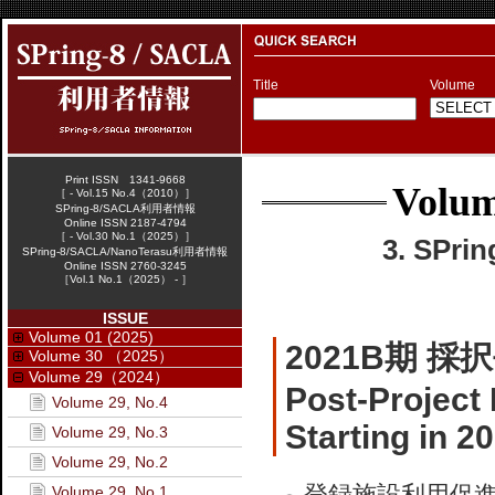
Title
Volume
Print ISSN 1341-9668
Volum
［ - Vol.15 No.4（2010）］
SPring-8/SACLA利用者情報
Online ISSN 2187-4794
［ - Vol.30 No.1（2025）］
3. SPr
SPring-8/SACLA/NanoTerasu利用者情報
Online ISSN 2760-3245
［Vol.1 No.1（2025） - ］
ISSUE
Volume 01 (2025)
2021B期 
Volume 30 （2025）
Volume 29（2024）
Post-Project
Volume 29, No.4
Starting in 2
Volume 29, No.3
Volume 29, No.2
登録施設利用促
Volume 29, No.1