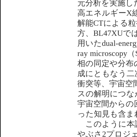
元分析を実施した
高エネルギーX線
解能CTによる粒
方、BL47XUで
用いたdual-energy
ray micros
相の同定や分布
成にともなう二
衝突等、宇宙空
スの解明につな
宇宙空間からの
った知見も含ま
このように本課
やぶさ2プロジ