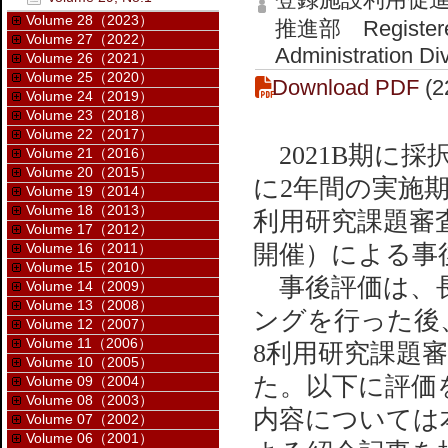
Volume 28（2023）
推進部 Registered I
Volume 27（2022）
Administration Di
Volume 26（2021）
Volume 25（2020）
Download PDF
(2
Volume 24（2019）
Volume 23（2018）
Volume 22（2017）
2021B期に採
Volume 21（2016）
Volume 20（2015）
に2年間の実施期間
Volume 19（2014）
Volume 18（2013）
利用研究課題審査
Volume 17（2012）
Volume 16（2011）
開催）による事
Volume 15（2010）
事後評価は、長
Volume 14（2009）
Volume 13（2008）
ングを行った後、
Volume 12（2007）
Volume 11（2006）
8利用研究課題
Volume 10（2005）
た。以下に評価
Volume 09（2004）
Volume 08（2003）
内容については
Volume 07（2002）
Volume 06（2001）