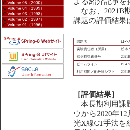
よる紹介記事を
Volume 05（2000）
Volume 04（1999）
なお、2021B
Volume 03（1998）
課題の評価結果は
Volume 02（1997）
Volume 01（1996）
課題名
はや
実験責任者（所属）
松本
採択時課題番号
2021
ビームライン
BL47
利用期間／配分総シフト
202
［評価結果］
本長期利用課題
ウから2020年
光X線CT手法