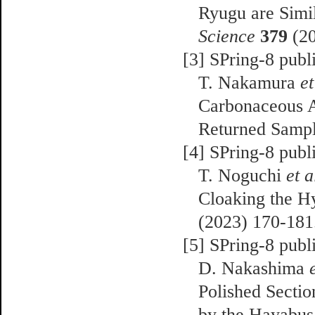
Ryugu are Simi
Science
379
(2
[3] SPring-8 publ
T. Nakamura
et
Carbonaceous A
Returned Samp
[4] SPring-8 publ
T. Noguchi
et a
Cloaking the H
(2023) 170-181
[5] SPring-8 publ
D. Nakashima
Polished Secti
by the Hayabus