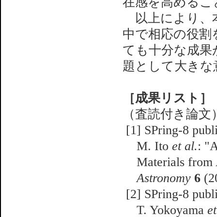
在感を高めるこ
以上により、本
中で相応の役割
ても十分な成果
題として大きな
［成果リスト］
（査読付き論文
[1] SPring-8 publ
M. Ito
et al.
: "
Materials from
Astronomy
6
(2
[2] SPring-8 publ
T. Yokoyama
et