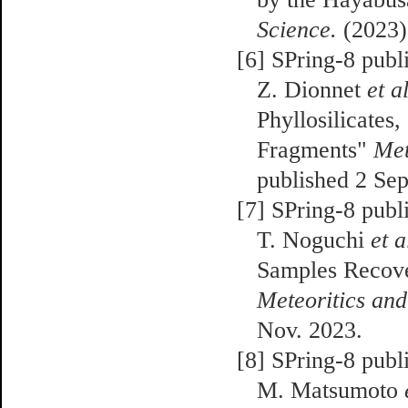
Science.
(2023)
[6] SPring-8 publ
Z. Dionnet
et a
Phyllosilicates
Fragments"
Met
published 2 Sep
[7] SPring-8 publ
T. Noguchi
et a
Samples Recove
Meteoritics and
Nov. 2023.
[8] SPring-8 publ
M. Matsumoto