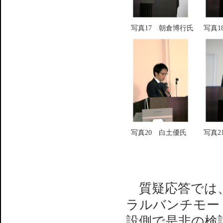
写真17 朝倉博行氏
写真1
写真20 白土優氏
写真2
質疑応答では、
ラルバンチモー
設側で是非の検