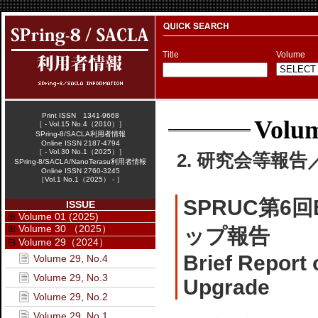
Title
Volume
Print ISSN 1341-9668
Volum
［ - Vol.15 No.4（2010）］
SPring-8/SACLA利用者情報
Online ISSN 2187-4794
［ - Vol.30 No.1（2025）］
2. 研究会等報告／W
SPring-8/SACLA/NanoTerasu利用者情報
Online ISSN 2760-3245
［Vol.1 No.1（2025） - ］
SPRUC第6
ISSUE
Volume 01 (2025)
Volume 30 （2025）
ップ報告
Volume 29（2024）
Brief Report
Volume 29, No.4
Volume 29, No.3
Upgrade
Volume 29, No.2
Volume 29, No.1