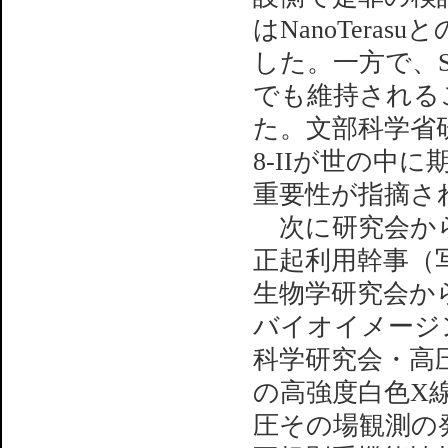
はNanoTer
した。一方で、SPr
でも維持される
た。文部科学省研
8-IIが世の中
重要性が指摘さ
次に研究会から
正起利用幹事（
生物学研究会か
バイオイメージ
科学研究会・高
の高強度白色X
圧その場観測の