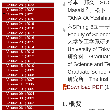
杉本 邦久 SUGIM
Volume 28（2023）
[2]
Masaki
、松下 智
Volume 27（2022）
Volume 26（2021）
TANAKA Yoshihit
Volume 25（2020）
Volume 24（2019）
[1]
SPring-8
Volume 23（2018）
Volume 22（2017）
Faculty of Scienc
Volume 21（2016）
大学院工学系研究科 Gra
Volume 20（2015）
Volume 19（2014）
University of To
Volume 18（2013）
研究科 Graduate Sch
Volume 17（2012）
Volume 16（2011）
of Science and 
Volume 15（2010）
Volume 14（2009）
Graduate School 
Volume 13（2008）
研究所 The Institute
Volume 12（2007）
Volume 11（2006）
Download PDF
(1
Volume 10（2005）
Volume 09（2004）
Volume 08（2003）
1. 概要
Volume 07（2002）
Volume 06（2001）