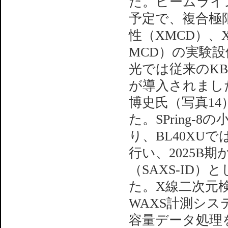
た。ビームライ
予定で、複合極
性（XMCD）、
MCD）の実験
光では従来のKB
が導入されました
博史氏（写真14
た。SPring-
り、BL40XUで
行い、2025B
（SAXS-ID
た。X線二次元検
WAXS計測シ
容量データ処理