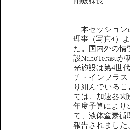
剛毅課長
本セッションの
理事（写真4）
た。国内外の情勢
設NanoTer
光施設は第4世
チ・インフラス
り組んでいること
ては、加速器関
年度予算によりS
て、液体窒素循
報告されました。