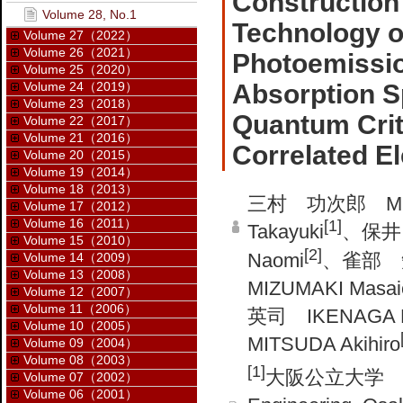
Constructio
Volume 28, No.1
Technology o
Volume 27（2022）
Volume 26（2021）
Photoemissio
Volume 25（2020）
Volume 24（2019）
Absorption S
Volume 23（2018）
Quantum Crit
Volume 22（2017）
Volume 21（2016）
Correlated E
Volume 20（2015）
Volume 19（2014）
Volume 18（2013）
三村 功次郎 MIMU
Volume 17（2012）
Volume 16（2011）
[1]
Takayuki
、保井 
Volume 15（2010）
[2]
Naomi
、雀部 矩
Volume 14（2009）
Volume 13（2008）
MIZUMAKI Masaic
Volume 12（2007）
Volume 11（2006）
英司 IKENAGA E
Volume 10（2005）
MITSUDA Akihiro
Volume 09（2004）
Volume 08（2003）
[1]
大阪公立大学 大学
Volume 07（2002）
Volume 06（2001）