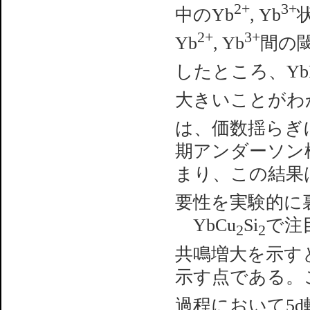
2+
3+
中のYb
, Yb
2+
3+
Yb
, Yb
間の
したところ、Yb
大きいことがわか
は、価数揺らぎ
期アンダーソン
まり、この結果
要性を実験的に
YbCu
Si
で注
2
2
共鳴増大を示す
示す点である。
過程において5d