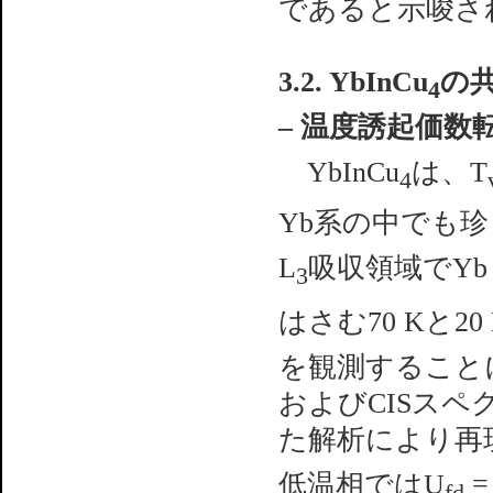
であると示唆さ
3.2. YbInCu
の共
4
– 温度誘起価数
YbInCu
は、T
4
Yb系の中でも
L
吸収領域でYb 
3
はさむ70 Kと20
を観測することに
およびCISス
た解析により再
低温相ではU
=