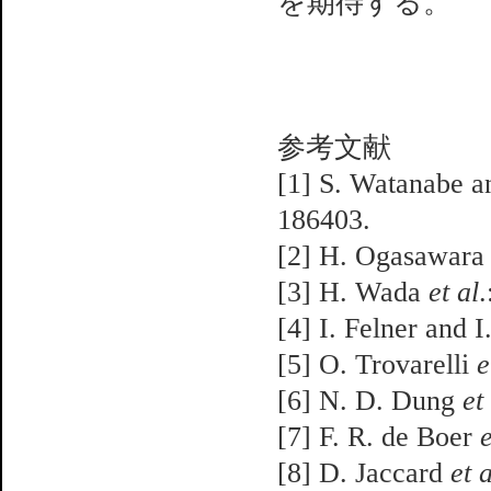
を期待する。
参考文献
[1] S. Watanabe 
186403.
[2] H. Ogasawar
[3] H. Wada
et al
.
[4] I. Felner and 
[5] O. Trovarelli
e
[6] N. D. Dung
et
[7] F. R. de Boer
e
[8] D. Jaccard
et a