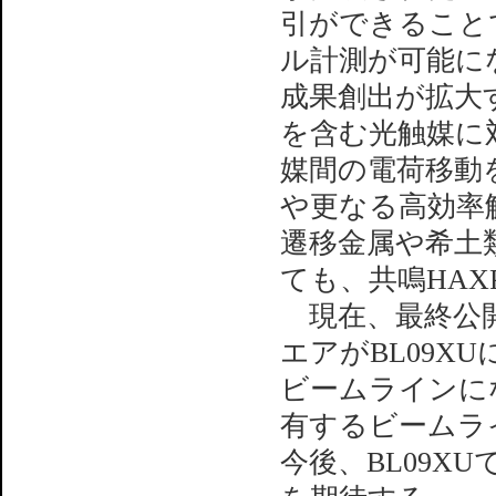
引ができること
ル計測が可能に
成果創出が拡大
を含む光触媒に対
媒間の電荷移動
や更なる高効率
遷移金属や希土
ても、共鳴HAX
現在、最終公開
エアがBL09
ビームラインに
有するビームラ
今後、BL09X