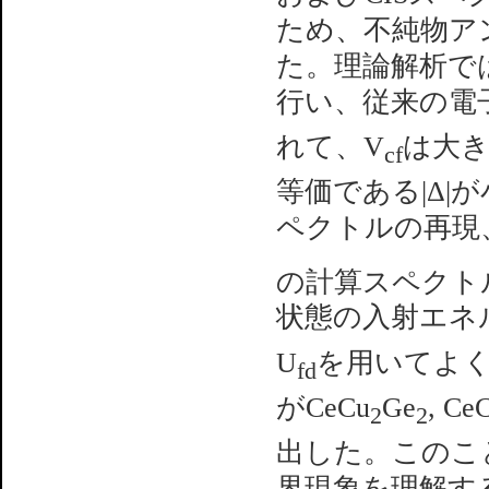
ため、不純物ア
た。理論解析では
行い、従来の電
れて、V
は大き
cf
等価である|Δ
ペクトルの再現
の計算スペクト
状態の入射エネ
U
を用いてよ
fd
がCeCu
Ge
, Ce
2
2
出した。このこ
界現象を理解す