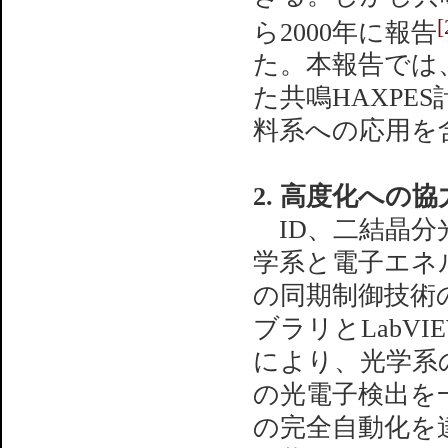
[
ら2000年に報告
た。本報告では
た共鳴HAXPE
料系への応用を
2. 高度化への協
ID、二結晶分
学系と電子エネルギー
の同期制御技術の開
ブラリとLabV
により、光学系
の光電子検出を
の完全自動化を