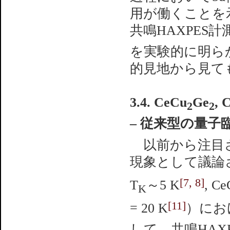
用が働くことを
共鳴HAXPES
を実験的に明ら
的見地から見て
3.4. CeCu
Ge
, 
2
2
– 従来型の量子
以前から注目さ
現象として議論さ
[7, 8]
T
～5 K
, Ce
K
[11]
= 20 K
）にお
して、共鳴HAX