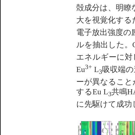
殻成分は、明瞭
大を視覚化する
電子放出強度の
ルを抽出した。C
エネルギーに対し
3+
Eu
L
吸収端の
3
ーが異なること
するEu L
共鳴H
3
に先駆けて成功