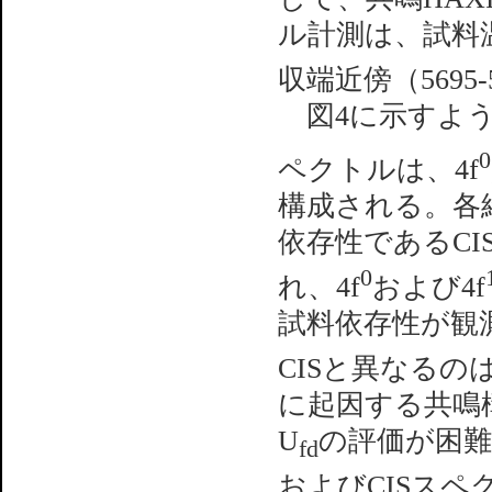
ル計測は、試料温
収端近傍（5695
図4に示すように
0
ペクトルは、4f
構成される。各
依存性であるC
0
れ、4f
および4f
試料依存性が観測
CISと異なるの
に起因する共鳴
U
の評価が困難な
fd
およびCISス