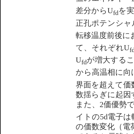
差分からU
を
fd
正孔ポテンシャル
転移温度前後に
て、それぞれU
f
U
が増大する
fd
から高温相に向
界面を超えて価
数揺らぎに起因
また、2価優勢
イトの5d電子
の価数変化（電荷移