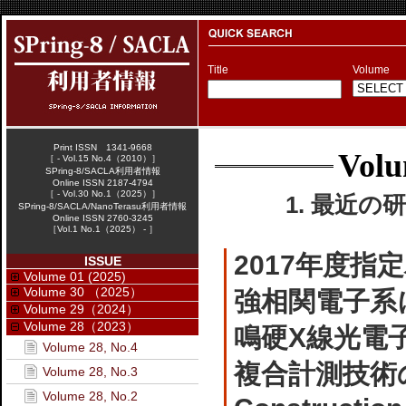
Title
Volume
Print ISSN 1341-9668
Volu
［ - Vol.15 No.4（2010）］
SPring-8/SACLA利用者情報
Online ISSN 2187-4794
［ - Vol.30 No.1（2025）］
1. 最近の研
SPring-8/SACLA/NanoTerasu利用者情報
Online ISSN 2760-3245
［Vol.1 No.1（2025） - ］
2017年度
ISSUE
Volume 01 (2025)
Volume 30 （2025）
強相関電子系
Volume 29（2024）
Volume 28（2023）
鳴硬X線光電
Volume 28, No.4
複合計測技術
Volume 28, No.3
Volume 28, No.2