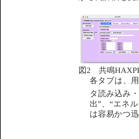
図2 共鳴HAX
各タブは、用
タ読み込み・
出”、“エネ
は容易かつ