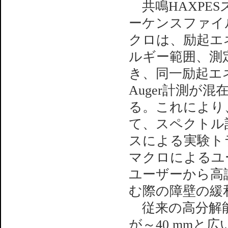
共鳴HAXPE
ーケンスファイ
クロは、励起エ
ルギー範囲、測
き、同一励起エネ
Auger計測が
る。これにより
て、スペクトル
スによる実験ト
マクロによるユ
ユーザーから高
む際の障壁の緩
従来の高分解能
が～40 mm