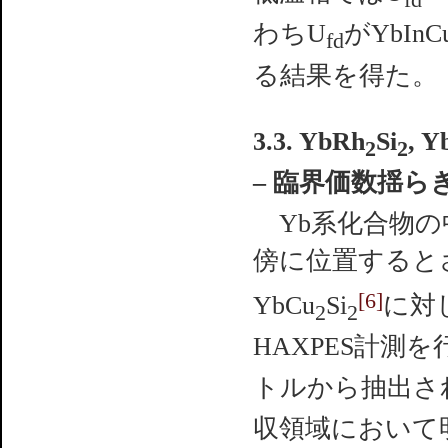
fd
わちU
がYbInC
fd
る結果を得た。
3.3. YbRh
Si
, Y
2
2
– 臨界価数揺ら
Yb系化合物の
傍に位置するとさ
[6]
YbCu
Si
に対し
2
2
HAXPES計測を
トルから抽出さ
収領域において明