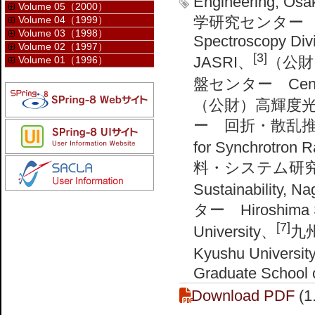
Engineering, Osa
Volume 05（2000）
学研究センター
Volume 04（1999）
Volume 03（1998）
Spectroscopy Divi
Volume 02（1997）
[3]
JASRI、
（公財
Volume 01（1996）
盤センター Center f
（公財）高輝度
ー 回折・散乱推進室 Dif
for Synchrotron 
料・システム研究所 Inst
Sustainability, N
ター Hiroshima Sy
[7]
University、
九州
Kyushu Universi
Graduate School o
Download PDF
(1