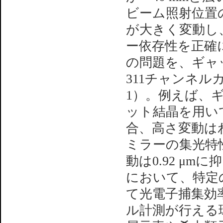
ビーム照射位置
が大きく変動し
ー依存性を正確
の問題を、ギャップ
311チャンネ
1）。例えば、ギ
ット結晶を用いて7
合、高さ変動はわ
ミラーの集光特性
動は0.92 μm
において、特定の
て光電子捕集効
ル計測が行える