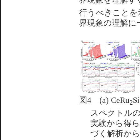
行うべきことを
界現象の理解に
図4 (a) CeRu
Si
2
スペクトルの励
実験から得ら
づく解析から再