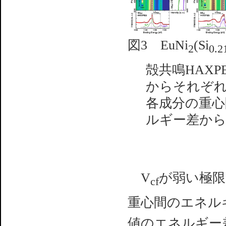
図3 EuNi
(Si
2
0.2
殻共鳴HAX
からそれぞれ
各成分の重心
ルギー差から
V
が弱い極限
cf
重心間のエネルギー
値のエネルギー差が