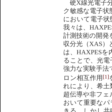
硬X線光電子分
ク敏感な電子状
において電子状
我々は、HAXP
計測技術の開発
収分光（XAS）
は、HAXPES
ることで、光電
強力な実験手法で
[1]
ロン相互作用
れにより、希土
超伝導や非フェ
おいて重要なパ
きる。しかし共鳴