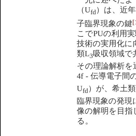
（U
）は、近年
fd
[
子臨界現象の鍵
こでPUの利用実
技術の実用化に
類L
吸収領域で
3
その理論解析を
4f - 伝導電子
U
）が、希土類
fd
臨界現象の発現
像の解明を目指
る。