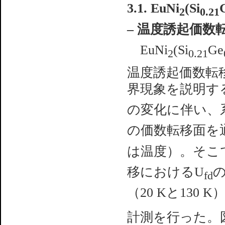
3.1. EuNi
(Si
2
0.21
– 温度誘起価数
EuNi
(Si
Ge
2
0.21
温度誘起価数転
界現象を説明す
の変化に伴い、
の価数転移面を
は温度）。そこで
移におけるU
fd
（20 Kと130 K）
計測を行った。