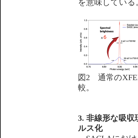
を意味している
図2 通常のXF
較。
3. 非線形な吸
ルス化