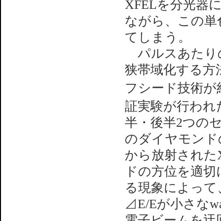
XFELを分光
ながら、この単
てしまう。
パルスあたりの
狭帯域化する方
フシード技術が
証実験が行われ
半・後半2つのセ
のダイヤモンド
から放射された
ドの方位を適切
る現象によって、
⊿E/Eが小さなw
電子ビームを迂