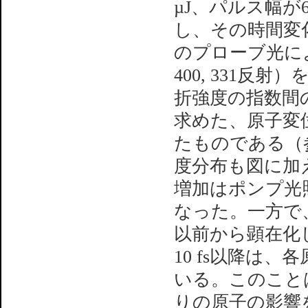
µJ、パルス幅が
し、その時間変化を
のプローブ光による
400, 331
折強度の指数間の相対
求めた、原子変位
たものである（
度分布も図に加
増加はポンプ光照
なった。一方で
以前から顕在化
10 fs以降は
いる。このこと
りの原子の影響