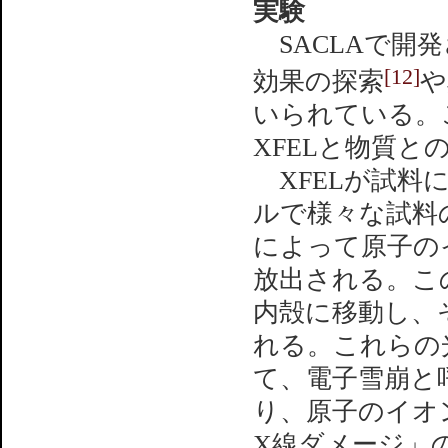
実験
SACLAで開発
[12]
効果の探索
や
いられている。
XFELと物質
XFELが試料
ルで様々な試料
によって原子の
放出される。こ
内殻に移動し、
れる。これらの
て、電子雪崩と
り、原子のイオ
X線ダメージ」