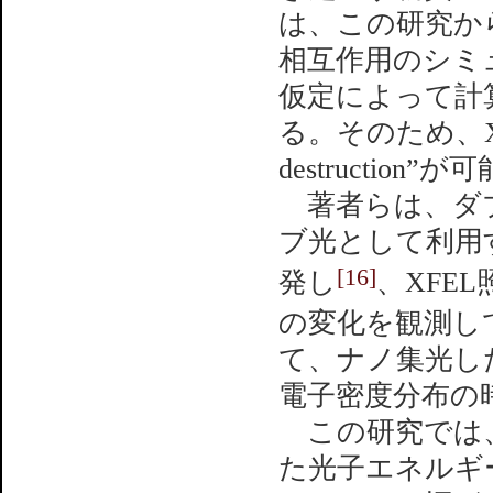
は、この研究から
相互作用のシミ
仮定によって計
る。そのため、XFEL
destructi
著者らは、ダブ
ブ光として利用
[16]
発し
、XFE
の変化を観測し
て、ナノ集光し
電子密度分布の
この研究では、
た光子エネルギー