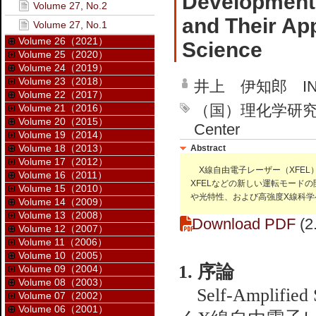
Development
Volume 27, No.2
and Their App
Volume 27, No.1
Volume 26（2021）
Science
Volume 25（2020）
Volume 24（2019）
Volume 23（2018）
井上 伊知郎 INOU
Volume 22（2017）
（国）理化学研究所
Volume 21（2016）
Volume 20（2015）
Center
Volume 19（2014）
Volume 18（2013）
Abstract
Volume 17（2012）
X線自由電子レーザー（XFEL）
Volume 16（2011）
XFELなどの新しい運転モード
Volume 15（2010）
や光特性、および高強度X線科学
Volume 14（2009）
Volume 13（2008）
Download PDF
(2
Volume 12（2007）
Volume 11（2006）
Volume 10（2005）
1. 序論
Volume 09（2004）
Volume 08（2003）
Self-Amplifie
Volume 07（2002）
Volume 06（2001）