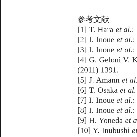
参考文献
[1] T. Hara
et al.
:
[2] I. Inoue
et al.
:
[3] I. Inoue
et al.
:
[4] G. Geloni V. 
(2011) 1391.
[5] J. Amann
et al
[6] T. Osaka
et al.
[7] I. Inoue
et al.
:
[8] I. Inoue
et al.
:
[9] H. Yoneda
et a
[10] Y. Inubushi
e