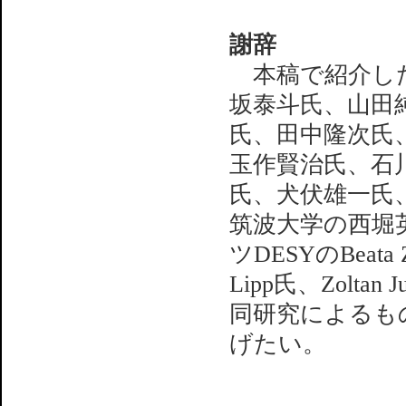
謝辞
本稿で紹介した
坂泰斗氏、山田
氏、田中隆次氏
玉作賢治氏、石川
氏、犬伏雄一氏
筑波大学の西堀
ツDESYのBeata Z
Lipp氏、Zol
同研究によるも
げたい。