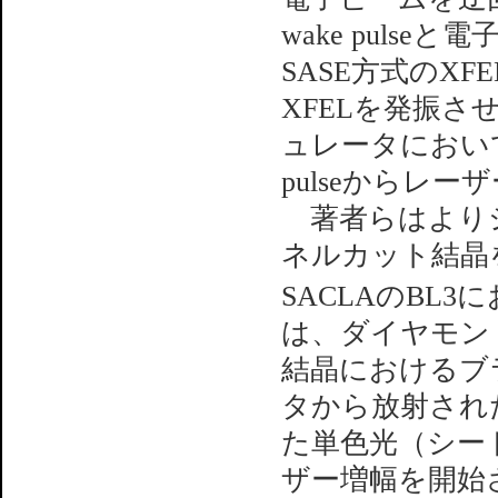
wake puls
SASE方式のX
XFELを発振
ュレータにおい
pulseからレ
著者らはよりシ
ネルカット結晶
SACLAのBL
は、ダイヤモン
結晶におけるブ
タから放射され
た単色光（シー
ザー増幅を開始