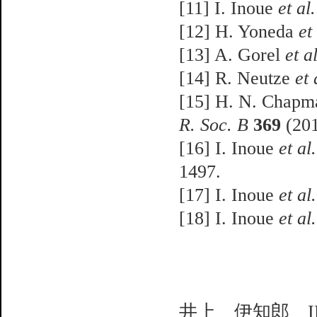
[11] I. Inoue
et al.
[12] H. Yoneda
et
[13] A. Gorel
et al
[14] R. Neutze
et 
[15] H. N. Chapm
R. Soc. B
369
(201
[16] I. Inoue
et al.
1497.
[17] I. Inoue
et al.
[18] I. Inoue
et al.
井上 伊知郎 INOU