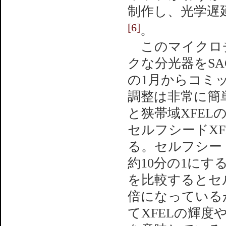
制作し、光学遅延
[6]
。
このマイクロ
クな分光器をSA
の1月からコミ
調整は非常に簡
と狭帯域XFEL
セルフシードX
る。セルフシード
約10分の1に
を比較するとセル
倍になっている
てXFELの輝