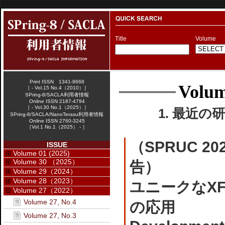
Title
Volume
Print ISSN 1341-9668
Volum
［ - Vol.15 No.4（2010）］
SPring-8/SACLA利用者情報
Online ISSN 2187-4794
［ - Vol.30 No.1（2025）］
1. 最近の研
SPring-8/SACLA/NanoTerasu利用者情報
Online ISSN 2760-3245
［Vol.1 No.1（2025） - ］
（SPRUC 202
ISSUE
Volume 01 (2025)
Volume 30 （2025）
告）
Volume 29（2024）
Volume 28（2023）
ユニークなX
Volume 27（2022）
Volume 27, No.4
の応用
Volume 27, No.3