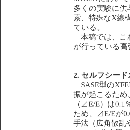
多くの実験に供
索、特殊なX線
ている。
本稿では、これ
が行っている高
2. セルフシード
SASE型のX
振が起こるため
（⊿E/E）は0
ため、⊿E/Eが
手法（広角散乱