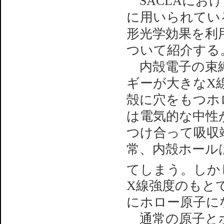
SACLAにお
に用いられてい
形光学効果を利
ついて紹介する
内殻電子の束縛
ギーが大きなX
殻に穴をもつホ
は電気的な中性
つけ合って吸収
常、内殻ホール
てしまう。しかし
X線強度のもと
にホロー原子に
通常の原子とホ