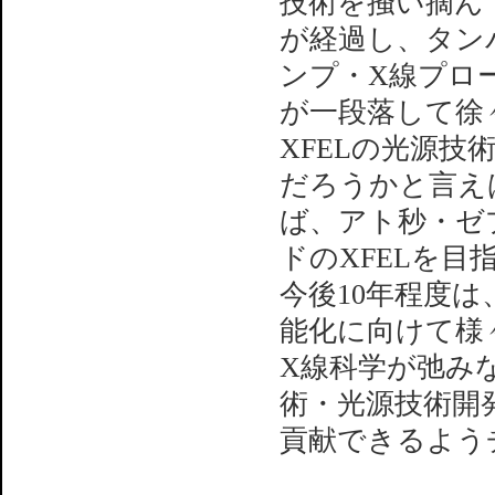
技術を掻い摘んで
が経過し、タン
ンプ・X線プロ
が一段落して徐
XFELの光源
だろうかと言え
ば、アト秒・ゼ
ドのXFELを
今後10年程度は
能化に向けて様
X線科学が弛み
術・光源技術開
貢献できるよう