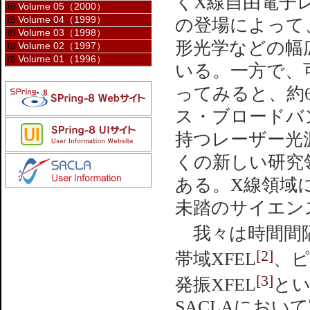
くX線自由電子レーザー（
Volume 05（2000）
Volume 04（1999）
の登場によって
Volume 03（1998）
形光学などの幅
Volume 02（1997）
Volume 01（1996）
いる。一方で、
ってみると、約
ス・ブロードバ
持つレーザー光
くの新しい研究
ある。X線領域
未踏のサイエン
我々は時間間隔
[2]
帯域XFEL
、ピ
[3]
発振XFEL
と
SACLAにおい