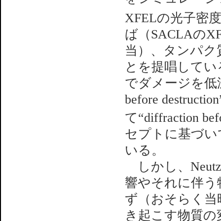
XFELの光子密度を2
ば（SACLAの
当）、タンパク
とを提唱してい
でダメージを低減さ
before dest
て“diffraction bef
セプトに基づい
いる。
しかし、Neu
響やそれに伴う
ず（おそらく当
き起こす物質の