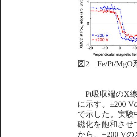
図2 Fe/Pt/
Pt吸収端のX線
に示す。±200
で示した。実験中
磁化を飽和させている
から、+200 