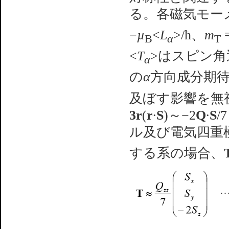
る。各磁気モー
−
µ
<
L
>/ħ、
m
B
α
T
<
T
>はスピン
α
の
α
方向成分期
及ぼす影響を無
3r
(
r
∙
S
)～−2
Q
∙
S
/
ル及び電気四重
する系の場合、
･･