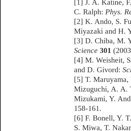
[1] J. A. Katine, 
C. Ralph:
Phys. Re
[2] K. Ando, S. Fuj
Miyazaki and H. 
[3] D. Chiba, M. 
Science
301
(2003
[4] M. Weisheit, S
and D. Givord:
Sc
[5] T. Maruyama, 
Mizuguchi, A. A. T
Mizukami, Y. And
158-161.
[6] F. Bonell, Y. 
S. Miwa, T. Naka