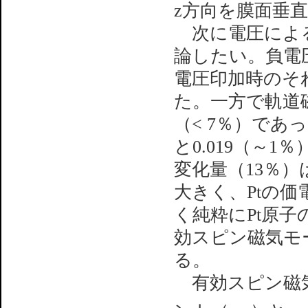
z方向を膜面垂
次に電圧による
論したい。負電
電圧印加時のそ
た。一方で軌道
（< 7％）で
と0.019（～
変化量（13％
大きく、Ptの
く純粋にPt原子
効スピン磁気モ
る。
有効スピン磁