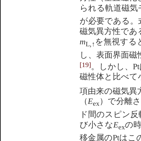
られる軌道磁気
が必要である。
磁気異方性であ
m
を無視する
L,↑
し、表面界面磁性
[19]
。しかし、Pt
磁性体と比べて
項由来の磁気異
（
E
）で分離
ex
ド間のスピン反
び小さな
E
の
ex
移金属のPtは