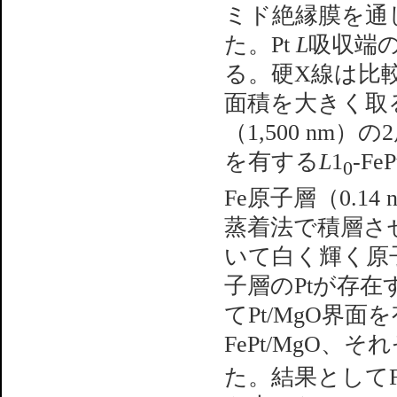
ミド絶縁膜を通し
た。Pt
L
吸収端の
る。硬X線は比
面積を大きく取る
（1,500 nm
を有する
L
1
-Fe
0
Fe原子層（0.14
蒸着法で積層さ
いて白く輝く原子
子層のPtが存
てPt/MgO界面を
FePt/MgO
た。結果としてFe/P