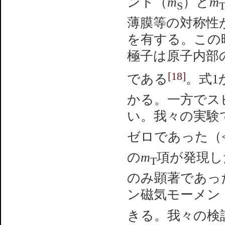
ント（
m
）と
m
S
薄膜等の対称性
を有する。この
極子は原子内部
[18]
である
。式1
かる。一方でス
い。我々の実験
ゼロであった（< 
の
m
項が発現し
T
のみ顕著であっ
ン磁気モーメン
きる。我々の検