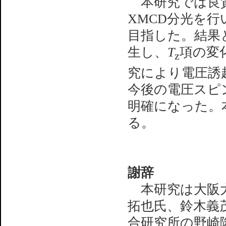
本研究では良質な
XMCD分光を
目指した。結果
生し、
T
項の変
z
究により電圧誘
今後の電圧スピ
明確になった。本
る。
謝辞
本研究は大阪大学の
拓也氏、鈴木義
合研究所の野崎