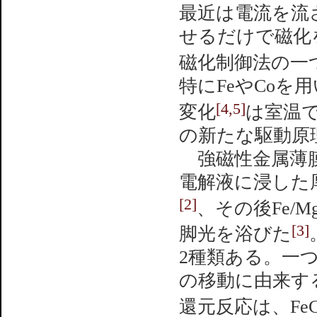
最近は電流を流
せるだけで磁化
磁化制御法の一
特にFeやCo
[4,5]
変化
は室温
の新たな駆動原
強磁性金属薄膜
電解液に浸した厚
[2]
、その後Fe/
[3]
脚光を浴びた
2種類ある。一
の移動に由来す
還元反応は、FeC