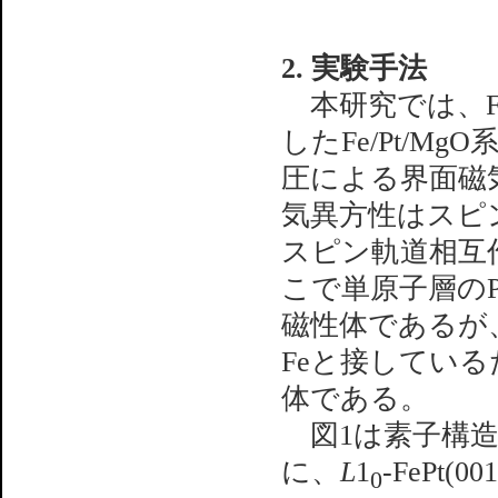
2. 実験手法
本研究では、Fe/
したFe/Pt/
圧による界面磁
気異方性はスピ
スピン軌道相互
こで単原子層のP
磁性体であるが
Feと接してい
体である。
図1は素子構造及び
に、
L
1
-FePt(
0