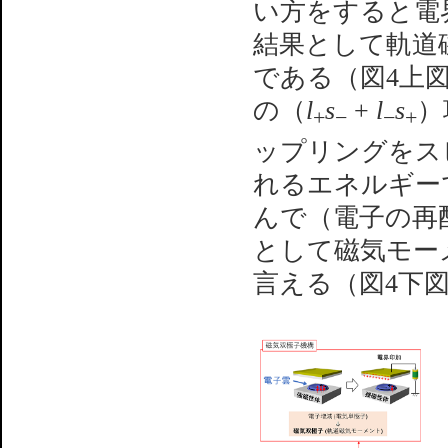
い方をすると電
結果として軌道
である（図4上
の（
l
s
+
l
s
）
+
−
−
+
ップリングをス
れるエネルギー
んで（電子の再
として磁気モー
言える（図4下