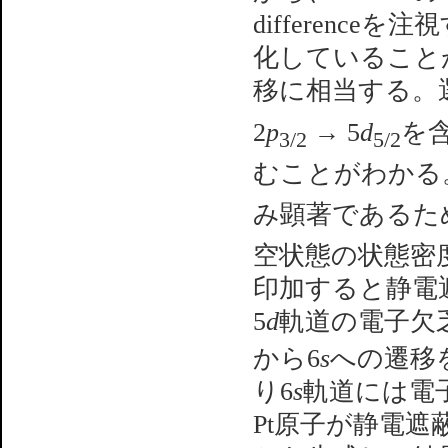
differenc
化していること
移に相当する。
2
p
→ 5
d
を
3/2
5/2
むことがわかる。X
み顕著であるた
空状態の状態密
印加すると静電
5
d
軌道の電子欠
から6
s
への遷移
り6
s
軌道には電
Pt原子が静電