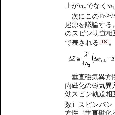
上が
m
でなく
m
S
次にこのFePt
起源を議論する
のスピン軌道相
[18]
で表される
垂直磁気異方性
内磁化の磁気異
効スピン軌道相
数）スピンバン
方性（垂直磁化