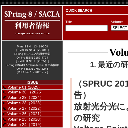
Title
Volume
Print ISSN 1341-9668
Vol
［ - Vol.15 No.4（2010）］
SPring-8/SACLA利用者情報
Online ISSN 2187-4794
［ - Vol.30 No.1（2025）］
1. 最近の研
SPring-8/SACLA/NanoTerasu利用者情報
Online ISSN 2760-3245
［Vol.1 No.1（2025） - ］
（SPRUC 201
ISSUE
Volume 01 (2025)
Volume 30 （2025）
告）
Volume 29（2024）
Volume 28（2023）
放射光分光に
Volume 27（2022）
Volume 26（2021）
の研究
Volume 25（2020）
Volume 24（2019）