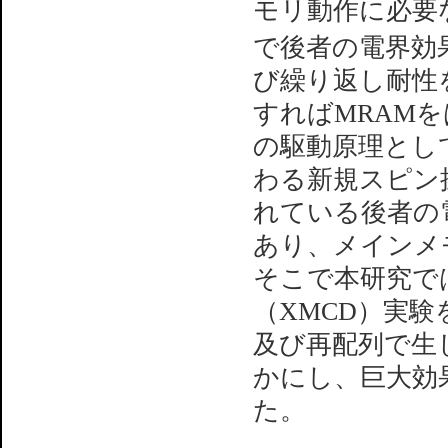
モリ動作に必要
で後者の電界効
び繰り返し耐性
すればMRAM
の駆動原理とし
わる新規スピン
れている後者の電
あり、メインメモリ
そこで本研究で
（XMCD）実
及び再配列で生
かにし、巨大効
た。