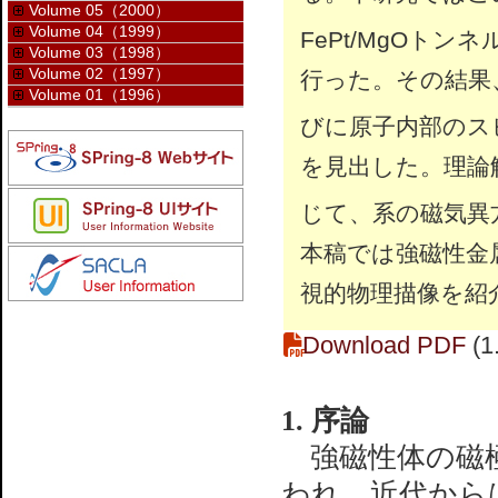
Volume 05（2000）
Volume 04（1999）
FePt/MgOト
Volume 03（1998）
Volume 02（1997）
行った。その結果
Volume 01（1996）
びに原子内部のス
を見出した。理論
じて、系の磁気異
本稿では強磁性金
視的物理描像を紹
Download PDF
(1
1. 序論
強磁性体の磁極
われ、近代から