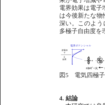
果が電子増減や
電界効果は電子
は今後新たな物
深い。このよう
多極子自由度を
図5 電気四極
4. 結論