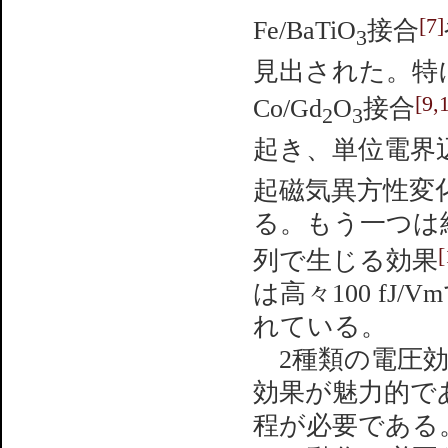
[7]
Fe/BaTiO
接合
3
見出された。特
[9,
Co/Gd
O
接合
2
3
起き、単位電界
起磁気異方性変化の
る。もう一つは
[
列で生じる効果
は高々100 f
れている。
2種類の電圧効
効果が魅力的で
程が必要である