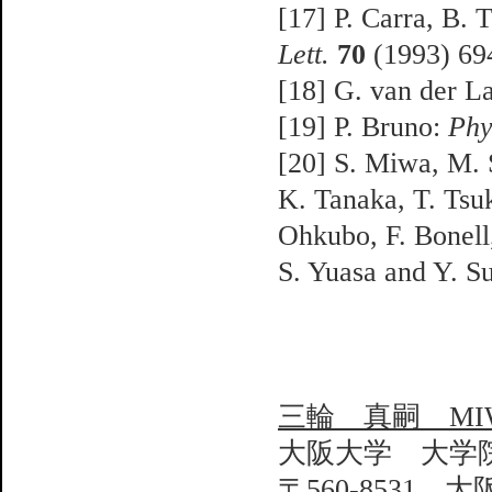
[17] P. Carra, B. 
Lett.
70
(1993) 69
[18] G. van der L
[19] P. Bruno:
Phy
[20] S. Miwa, M. 
K. Tanaka, T. Tsu
Ohkubo, F. Bonell
S. Yuasa and Y. S
三輪 真嗣 MIWA 
大阪大学 大学
〒560-8531 