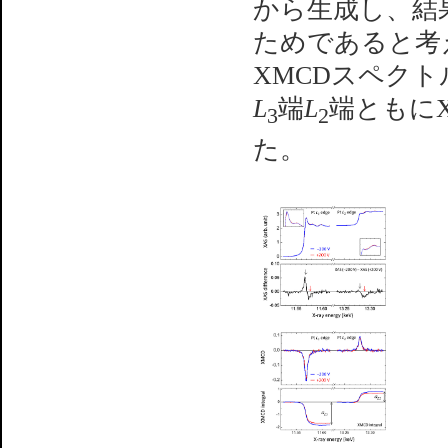
から生成し、結
ためであると考えら
XMCDスペク
L
端
L
端ともに
3
2
た。