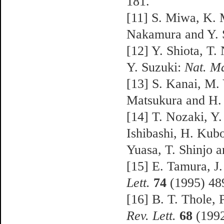
181.
[11] S. Miwa, K. 
Nakamura and Y. 
[12] Y. Shiota, T.
Y. Suzuki:
Nat. Ma
[13] S. Kanai, M. 
Matsukura and H
[14] T. Nozaki, Y.
Ishibashi, H. Kubo
Yuasa, T. Shinjo 
[15] E. Tamura, J
Lett.
74
(1995) 48
[16] B. T. Thole, 
Rev. Lett.
68
(199