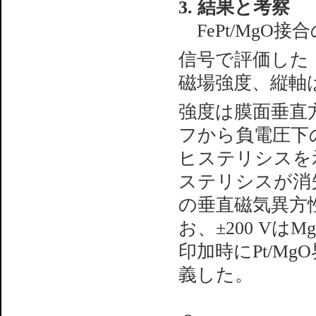
3. 結果と考察
FePt/MgO接
信号で評価した
磁場強度、縦軸は
強度は膜面垂直
フから負電圧下
ヒステリシスを
ステリシスが消失
の垂直磁気異方
お、±200 Vは
印加時にPt/M
義した。