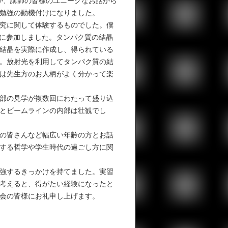
が、講師の皆様のユニークなお話から
勉強の動機付けになりました。
究に関して体験するものでした。僕
習に参加しました。タンパク質の結晶
結晶を実際に作成し、得られている
。放射光を利用してタンパク質の結
は先生方のお人柄がよく分かって楽
部の見学が複数回にわたって盛り込
とビームラインの内部は壮観でし
の皆さんなど幅広い年齢の方とお話
する哲学や学生時代の過ごし方に関
強するきっかけを持てました。実習
考えると、得がたい経験になったと
会の皆様にお礼申し上げます。