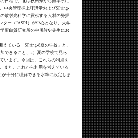
泊4日の日程で、北は秋田県から熊本県に
央管理棟上坪講堂およびSPring-
世代の放射光科学に貢献する人材の発掘
センター（JASRI）が中心となり、大学
大学蛋白質研究所の中川敦史先生にお
えている「SPring-8夏の学校」と、
で参加できること、2）夏の学校で見ら
ています。今回は、これらの利点を
、また、これから利用を考えている
生が十分に理解できる水準に設定しま