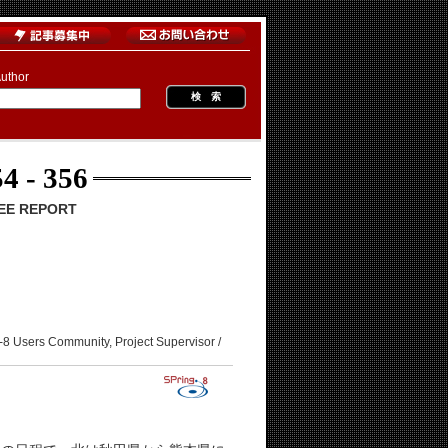
uthor
4 - 356
E REPORT
mmunity, Project Supervisor /