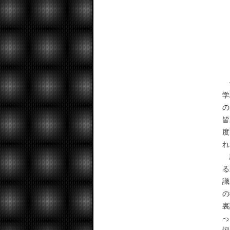
僕
学
の
皆
度
れ
講
る
識
の
裏
っ