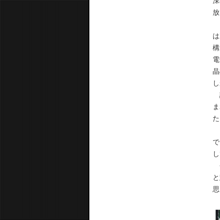
深
放
ビ
は
構
電
晶
し
講
ま
た
1
で
し
今
と
思