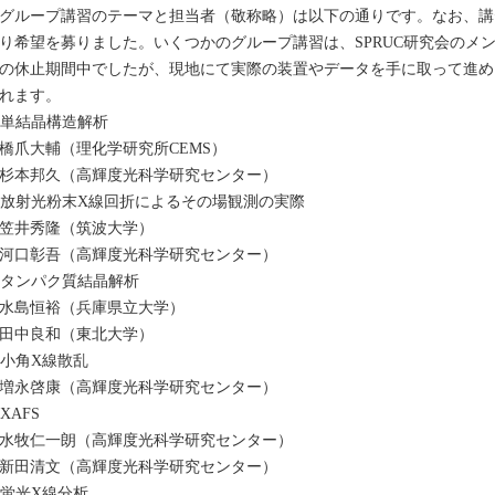
ループ講習のテーマと担当者（敬称略）は以下の通りです。なお、講習
り希望を募りました。いくつかのグループ講習は、SPRUC研究会のメ
の休止期間中でしたが、現地にて実際の装置やデータを手に取って進め
れます。
. 単結晶構造解析
橋爪大輔（理化学研究所CEMS）
杉本邦久（高輝度光科学研究センター）
. 放射光粉末X線回折によるその場観測の実際
笠井秀隆（筑波大学）
河口彰吾（高輝度光科学研究センター）
. タンパク質結晶解析
水島恒裕（兵庫県立大学）
田中良和（東北大学）
. 小角X線散乱
増永啓康（高輝度光科学研究センター）
 XAFS
水牧仁一朗（高輝度光科学研究センター）
新田清文（高輝度光科学研究センター）
. 蛍光X線分析