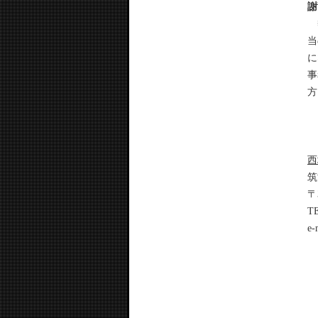
謝
熱
当
に
事
方
西
筑
〒
TE
e-