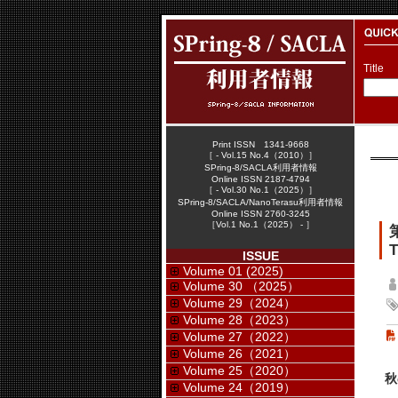
Title
Print ISSN 1341-9668
［ - Vol.15 No.4（2010）］
SPring-8/SACLA利用者情報
Online ISSN 2187-4794
［ - Vol.30 No.1（2025）］
SPring-8/SACLA/NanoTerasu利用者情報
Online ISSN 2760-3245
［Vol.1 No.1（2025） - ］
T
ISSUE
Volume 01 (2025)
Volume 30 （2025）
Volume 29（2024）
Volume 28（2023）
Volume 27（2022）
Volume 26（2021）
Volume 25（2020）
秋
Volume 24（2019）