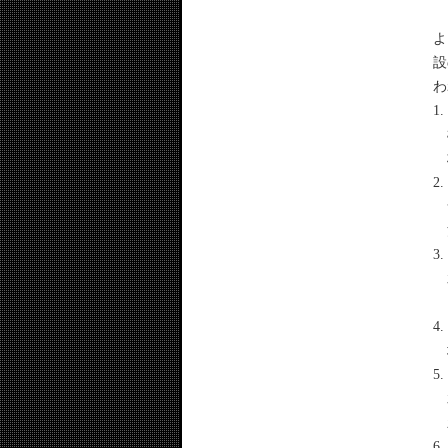
グ
よ
設
わ
1
2
3
4
5.
6