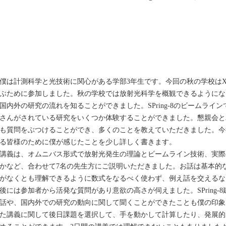
は計測科学と光技術に関心がある学部3年生です。今回の秋の学校は
ぶために参加しました。秋の学校では放射光科学を概観できるようにな
国内外の研究の流れを知ることができました。SPring-8のビームライ
さんがされている研究をいくつか体験することができました。懇親会と
も質問をぶつけることができ、多くのことを教えていただきました。今
る皆様のために僕が感じたことを少し詳しく書きます。
義は、オムニバス形式で放射光発生の理論とビームライン技術、実際
かなど、合わせて7名の先生方にご説明いただきました。お話は基本的
がなくとも理解できるように数式をなるべく使わず、例え話を交えるな
後には参加者から活発な質問があり意欲の高さが伺えました。SPring-
話や、国内外での研究の動向に関して聞くことができたことも僕の印象
た講義に関して後日課題を選択して、手を動かして計算したり、発展的