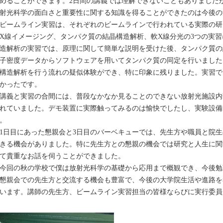
めることができます。2日間の講義では理解できないこともありました
射光科学の面白さと重要性に関する知識を得ることができたのは今後の
ームライン実習は、それぞれのビームラインで行われている実際の研
X線イメージング、タンパク質の結晶構造解析、軟X線分光の3つの実
造解析の実習では、原理に関して簡単な説明を受けた後、タンパク質の
子密度データからソフトウェアを用いてタンパク質の同定を行いました
構造解析を行う流れの疑似体験ができ、特に印象に残りました。実習で
かったです。
義と実習の合間には、普段なかなか見ることのできない放射光施設内
れていました。デモ装置に実際触ってみるのは愉快でしたし、実験設備
。
日目にあった懇親会と3日目のバーベキューでは、先生方や職員と院生
きる機会がありました。特に先生方との懇親の機会では研究と人生に関
て貴重なお話を伺うことができました。
回の秋の学校で僕は放射光科学の基礎から応用まで概観でき、今後勉
懇親会での先生方と交流する機会も豊富で、今後の大学院生活や進路を
います。講師の先生方、ビームライン実習担当の皆様ならびに実行委員