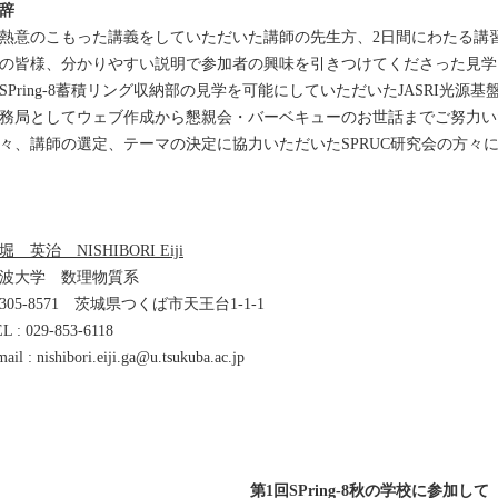
辞
意のこもった講義をしていただいた講師の先生方、2日間にわたる講
の皆様、分かりやすい説明で参加者の興味を引きつけてくださった見学
SPring-8蓄積リング収納部の見学を可能にしていただいたJASRI光
務局としてウェブ作成から懇親会・バーベキューのお世話までご努力いた
々、講師の選定、テーマの決定に協力いただいたSPRUC研究会の方々
堀 英治 NISHIBORI Eiji
波大学 数理物質系
305-8571 茨城県つくば市天王台1-1-1
L : 029-853-6118
mail : nishibori.eiji.ga@u.tsukuba.ac.jp
第1回SPring-8秋の学校に参加して