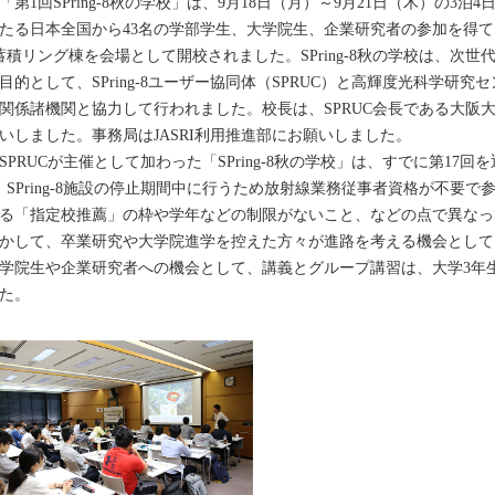
第1回SPring-8秋の学校」は、9月18日（月）～9月21日（木）の3
たる日本全国から43名の学部学生、大学院生、企業研究者の参加を得て、中
蓄積リング棟を会場として開校されました。SPring-8秋の学校は、次
目的として、SPring-8ユーザー協同体（SPRUC）と高輝度光科学研究
関係諸機関と協力して行われました。校長は、SPRUC会長である大阪
いしました。事務局はJASRI利用推進部にお願いしました。
PRUCが主催として加わった「SPring-8秋の学校」は、すでに第17回を迎
）SPring-8施設の停止期間中に行うため放射線業務従事者資格が不要
る「指定校推薦」の枠や学年などの制限がないこと、などの点で異なっ
かして、卒業研究や大学院進学を控えた方々が進路を考える機会として
学院生や企業研究者への機会として、講義とグループ講習は、大学3年
た。