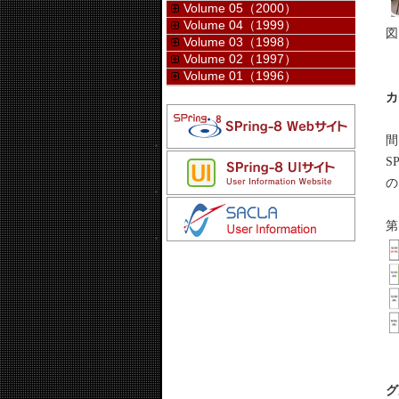
Volume 05（2000）
Volume 04（1999）
図
Volume 03（1998）
Volume 02（1997）
Volume 01（1996）
カ
カ
間
S
の
第
グ