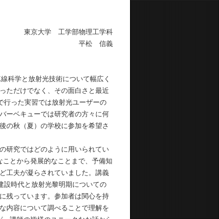
東京大学 工学部物理工学科
平松 信義
X線科学と放射光技術について幅広く
っただけでなく、その面白さと最近
ンで行った実習では放射光ユーザーの
バーベキューでは研究者の方々に何
後の秋（夏）の学校に参加を希望さ
の研究ではどのように用いられてい
なことから発展的なことまで、予備知
ど工夫が凝らされていました。講義
8建設時代と放射光黎明期についての
に残っています。参加者は関心を持
な内容について調べることで理解を