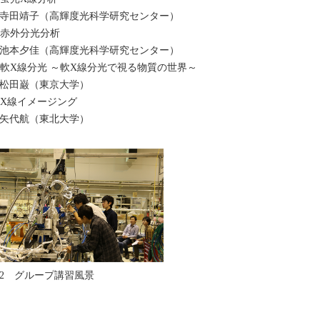
寺田靖子（高輝度光科学研究センター）
. 赤外分光分析
池本夕佳（高輝度光科学研究センター）
. 軟X線分光 ～軟X線分光で視る物質の世界～
松田巌（東京大学）
. X線イメージング
矢代航（東北大学）
2 グループ講習風景