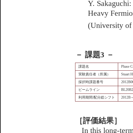
Y. Sakaguchi: 
Heavy Fermi
(University o
－ 課題3 －
課題名
Phase C
実験責任者（所属）
Stuart
採択時課題番号
2012B0
ビームライン
BL20B
利用期間/配分総シフト
2012B
［評価結果］
In this long-ter