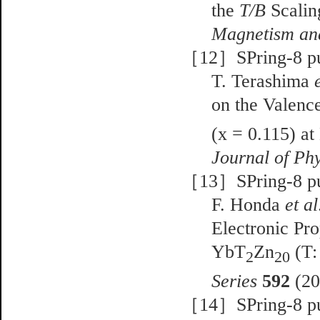
the
T/B
Scalin
Magnetism an
［12］SPring-8 pub
T. Terashima
on the Valenc
(x = 0.115) a
Journal of Ph
［13］SPring-8 pub
F. Honda
et al
Electronic Pr
YbT
Zn
(T:
2
20
Series
592
(20
［14］SPring-8 pub