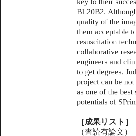
key to their succe
BL20B2. Although t
quality of the ima
them acceptable t
resuscitation tech
collaborative resea
engineers and clin
to get degrees. Ju
project can be not
as one of the best 
potentials of SPrin
［成果リスト］
（査読有論文）