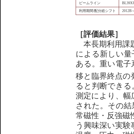
ビームライン
BL39X
利用期間/配分総シフト
2012B
［評価結果］
本長期利用課題
による新しい量
ある。重い電子系
移と臨界終点の
ると判断できる
測定により、幅
された。その結
常磁性・反強磁性
う興味深い実験