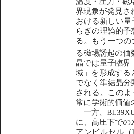
温度・圧力・磁
界現象が発見さ
おける新しい量
らぎの理論的予
る。もう一つの
る磁場誘起の価
晶では量子臨界
域」を形成する
でなく準結晶分
される。このよ
常に学術的価値
一方、BL39
に、高圧下での
アンビルセル（