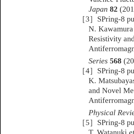
Japan
82
(201
［3］SPring-8 pub
N. Kawamur
Resistivity a
Antiferromag
Series
568
(20
［4］SPring-8 pub
K. Matsubaya
and Novel Met
Antiferromagn
Physical Revi
［5］SPring-8 pub
T. Watanuki
e