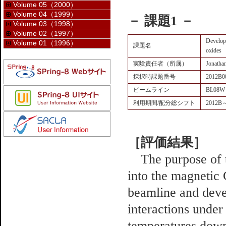
Volume 05（2000）
Volume 04（1999）
－ 課題1 －
Volume 03（1998）
Volume 02（1997）
Developm
Volume 01（1996）
課題名
oxides
実験責任者（所属）
Jonatha
採択時課題番号
2012B0
ビームライン
BL08W
利用期間/配分総シフト
2012B
［評価結果］
The purpose of thi
into the magnetic
beamline and deve
interactions under
temperatures down 