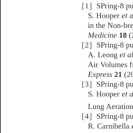
［1］SPring-8 pub
S. Hooper
et a
in the Non-br
Medicine
18
(
［2］SPring-8 pub
A. Leong
et a
Air Volumes f
Express
21
(20
［3］SPring-8 pub
S. Hooper
et a
Lung Aeration
［4］SPring-8 pub
R. Carnibella