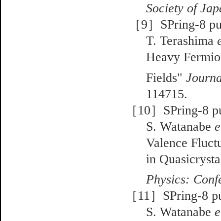
Society of Ja
［9］SPring-8 pub
T. Terashima
Heavy Fermi
Fields"
Journa
114715.
［10］SPring-8 pub
S. Watanabe
e
Valence Fluctu
in Quasicryst
Physics: Conf
［11］SPring-8 pub
S. Watanabe
e