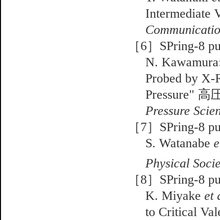
Intermediate 
Communicatio
［6］SPring-8 pub
N. Kawamura: 
Probed by X-R
Pressure
Pressure Scie
［7］SPring-8 pub
S. Watanabe
e
Physical Socie
［8］SPring-8 pub
K. Miyake
et 
to Critical Va