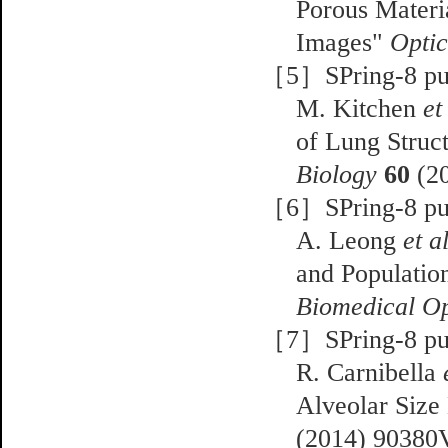
Porous Materi
Images"
Optic
［5］SPring-8 pub
M. Kitchen
et
of Lung Struc
Biology
60
(20
［6］SPring-8 pub
A. Leong
et a
and Populatio
Biomedical Op
［7］SPring-8 pub
R. Carnibella
Alveolar Size
(2014) 90380