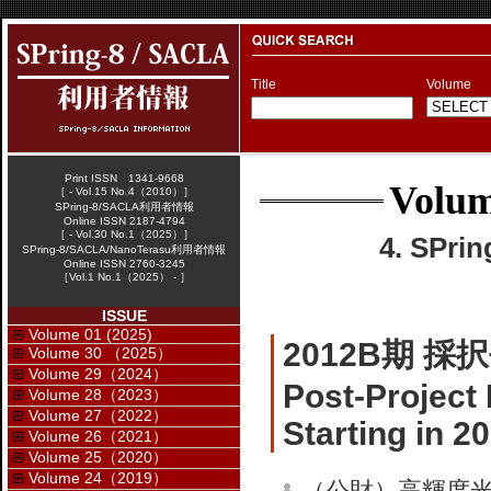
Title
Volume
Print ISSN 1341-9668
Volum
［ - Vol.15 No.4（2010）］
SPring-8/SACLA利用者情報
Online ISSN 2187-4794
［ - Vol.30 No.1（2025）］
4. SPr
SPring-8/SACLA/NanoTerasu利用者情報
Online ISSN 2760-3245
［Vol.1 No.1（2025） - ］
ISSUE
Volume 01 (2025)
2012B期 
Volume 30 （2025）
Volume 29（2024）
Post-Project
Volume 28（2023）
Volume 27（2022）
Starting in 2
Volume 26（2021）
Volume 25（2020）
Volume 24（2019）
（公財）高輝度光