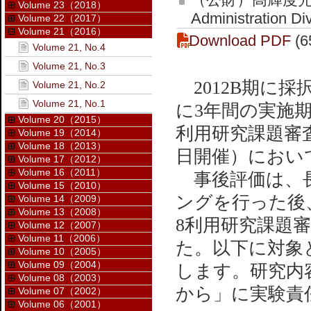
Volume 23（2018）
Administration Di
Volume 22（2017）
Volume 21（2016）
Download PDF
(6
Volume 21, No.4
Volume 21, No.3
2012B期に採
Volume 21, No.2
Volume 21, No.1
に3年間の実施期間
Volume 20（2015）
利用研究課題審査
Volume 19（2014）
Volume 18（2013）
日開催）におい
Volume 17（2012）
Volume 16（2011）
事後評価は、長
Volume 15（2010）
ングを行った後、
Volume 14（2009）
Volume 13（2008）
8利用研究課題
Volume 12（2007）
Volume 11（2006）
た。以下に対象
Volume 10（2005）
Volume 09（2004）
します。研究内
Volume 08（2003）
から」に実験責
Volume 07（2002）
Volume 06（2001）