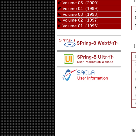
Volume 05（2000）
Volume 04（1999）
Volume 03（1998）
Volume 02（1997）
Volume 01（1996）
［
私
択