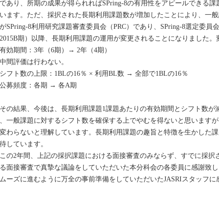
であり、所期の成果が得られればSPring-8の有用性をアピールできる
います。ただ、採択された長期利用課題数が増加したことにより、一般
がSPring-8利用研究課題審査委員会（PRC）であり、SPring-8選定委員
2015B期）以降、長期利用課題の運用が変更されることになりました
有効期間：3年（6期）→ 2年（4期）
中間評価は行わない。
シフト数の上限：1BLの16％ × 利用BL数 → 全部で1BLの16％
公募頻度：各期 → 各A期
の結果、今後は、長期利用課題1課題あたりの有効期間とシフト数が
、一般課題に対するシフト数を確保する上でやむを得ないと思いますが
変わらないと理解しています。長期利用課題の趣旨と特徴を生かした課
待しています。
の2年間、上記の採択課題における面接審査のみならず、すでに採択
る面接審査で真摯な議論をしていただいた本分科会の各委員に感謝致し
ムーズに進むように万全の事前準備をしていただいたJASRIスタッフに