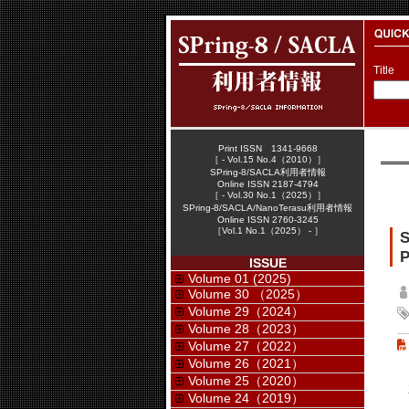
Title
Print ISSN 1341-9668
［ - Vol.15 No.4（2010）］
SPring-8/SACLA利用者情報
Online ISSN 2187-4794
［ - Vol.30 No.1（2025）］
SPring-8/SACLA/NanoTerasu利用者情報
Online ISSN 2760-3245
［Vol.1 No.1（2025） - ］
P
ISSUE
Volume 01 (2025)
Volume 30 （2025）
Volume 29（2024）
Volume 28（2023）
Volume 27（2022）
Volume 26（2021）
Volume 25（2020）
2
Volume 24（2019）