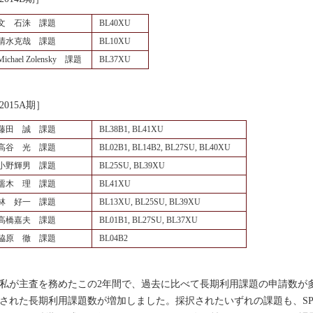
文 石洙 課題
BL40XU
清水克哉 課題
BL10XU
Michael Zolensky 課題
BL37XU
2015A期］
藤田 誠 課題
BL38B1, BL41XU
高谷 光 課題
BL02B1, BL14B2, BL27SU, BL40XU
小野輝男 課題
BL25SU, BL39XU
濡木 理 課題
BL41XU
林 好一 課題
BL13XU, BL25SU, BL39XU
高橋嘉夫 課題
BL01B1, BL27SU, BL37XU
脇原 徹 課題
BL04B2
が主査を務めたこの2年間で、過去に比べて長期利用課題の申請数が
された長期利用課題数が増加しました。採択されたいずれの課題も、SPri