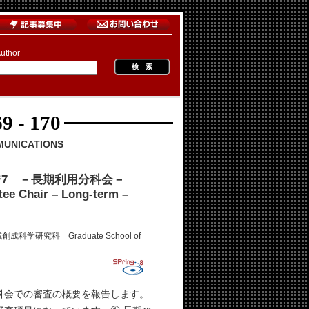
uthor
9 - 170
MUNICATIONS
告7 －長期利用分科会－
ee Chair – Long-term –
研究科 Graduate School of
分科会での審査の概要を報告します。