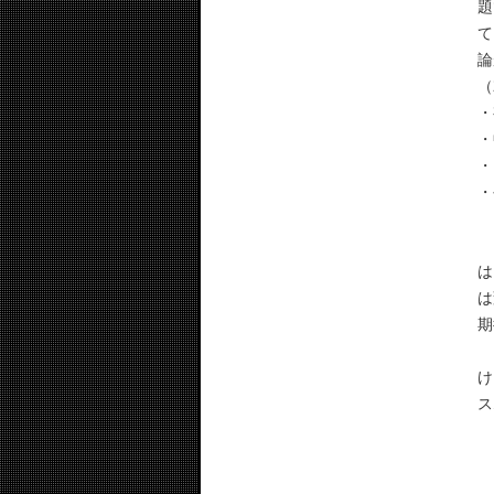
題
て
論
（
・
・
・
・
そ
は
は
期
こ
け
ス