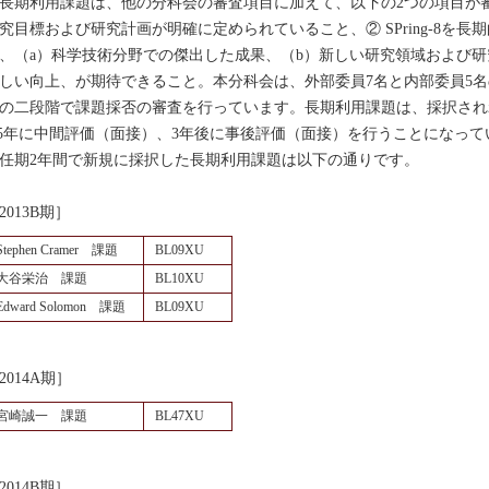
期利用課題は、他の分科会の審査項目に加えて、以下の2つの項目が審
究目標および研究計画が明確に定められていること、② SPring-8を
、（a）科学技術分野での傑出した成果、（b）新しい研究領域および研
しい向上、が期待できること。本分科会は、外部委員7名と内部委員5
の二段階で課題採否の審査を行っています。長期利用課題は、採択され
.5年に中間評価（面接）、3年後に事後評価（面接）を行うことになって
期2年間で新規に採択した長期利用課題は以下の通りです。
2013B期］
Stephen Cramer 課題
BL09XU
大谷栄治 課題
BL10XU
Edward Solomon 課題
BL09XU
2014A期］
宮崎誠一 課題
BL47XU
2014B期］