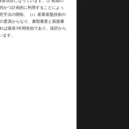
査項目になっています。① 長期の
長期的かつ計画的に利用することによっ
究手法の開拓、（c）産業基盤技術の
名の委員からなり、書類審査と面接審
れば最長3年間有効であり、採択から
います。