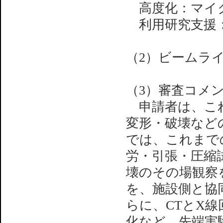
高度化：マイク
利用研究支援：
（2）ビームライ
（3）審査コメ
申請者は、これ
変形・破壊など
では、これまで
労・引張・圧縮
壊のその場観察
を、施設側と協
らに、CTとX
化など、先端実