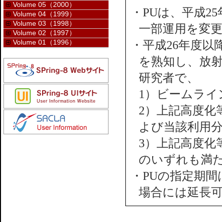
Volume 05（2000）
・PUは、平成2
Volume 04（1999）
Volume 03（1998）
一部運用を変
Volume 02（1997）
Volume 01（1996）
・平成26年度以
を熟知し、放
研究者で、
1）ビームライ
2）上記高度化
よび当該利用
3）上記高度化
のいずれも満
・PUの指定期間
場合には延長可