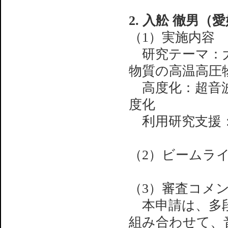
2. 入舩 徹男（
（1）実施内容
研究テーマ：大
物質の高温高圧
高度化：超音波
度化
利用研究支援：
（2）ビームライン
（3）審査コメ
本申請は、多段
組み合わせて、