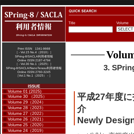
Title
Volume
Print ISSN 1341-9668
Volum
［ - Vol.15 No.4（2010）］
SPring-8/SACLA利用者情報
Online ISSN 2187-4794
［ - Vol.30 No.1（2025）］
3. SPr
SPring-8/SACLA/NanoTerasu利用者情報
Online ISSN 2760-3245
［Vol.1 No.1（2025） - ］
ISSUE
Volume 01 (2025)
平成27年度
Volume 30 （2025）
Volume 29（2024）
介
Volume 28（2023）
Volume 27（2022）
Newly Design
Volume 26（2021）
Volume 25（2020）
Volume 24（2019）