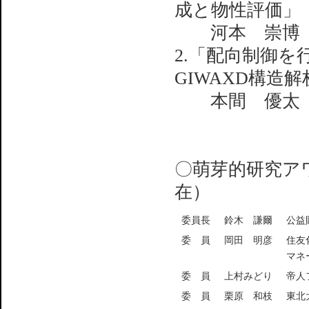
成と物性評価」
河本 崇博（
2.「配向制御を行
GIWAXD構造解
本間 優太（
〇萌芽的研究アワ
在）
委員長
鈴木 謙爾
公益
委 員
岡田 明彦
住友
マネ
委 員
上村みどり
帝人
委 員
栗原 和枝
東北