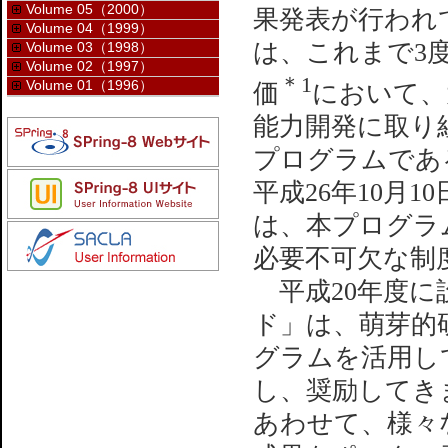
Volume 05（2000）
果発表が行われ
Volume 04（1999）
は、これまで3
Volume 03（1998）
Volume 02（1997）
＊1
Volume 01（1996）
価
において、
能力開発に取り
プログラムであ
平成26年10月
は、本プログラ
必要不可欠な制
平成20年度に設
ド」は、萌芽的
グラムを活用し
し、奨励してき
あわせて、様々