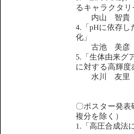
るキャラクタリ
内山 智貴（
4.「pHに依存
化」
古池 美彦（
5.「生体由来
に対する高輝度
水川 友里（
〇ポスター発表
複分を除く）
1.「高圧合成法