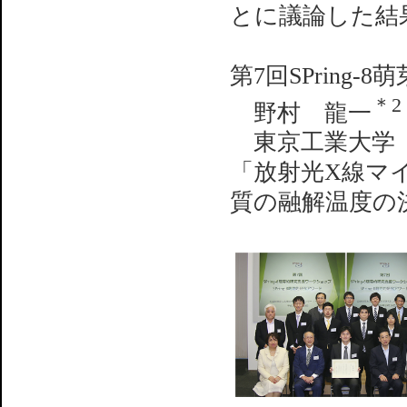
とに議論した結
第7回SPring
＊2
野村 龍一
東京工業大学 
「放射光X線マ
質の融解温度の