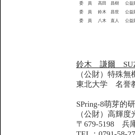
委 員
高田 昌樹
公益
委 員
鈴木 昌世
公益
委 員
八木 直人
公益
鈴木 謙爾 SUZUK
（公財）特殊無
東北大学 名誉
SPring-8萌
（公財）高輝度
〒679-5198 
TEL：0791-58-27