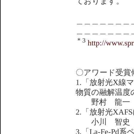
ております。
＿＿＿＿＿＿＿
＿＿＿＿＿＿＿
＊3
http://www.spr
〇アワード受賞
1.「放射光X
物質の融解温度
野村 龍一（
2.「放射光XA
小川 智史（
3.「La-Fe-