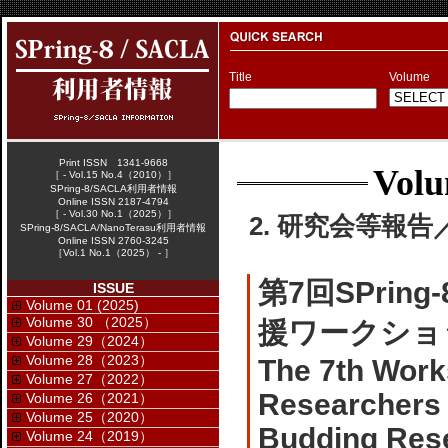
Title
Volume
Print ISSN 1341-9668
Volu
［ - Vol.15 No.4（2010）］
SPring-8/SACLA利用者情報
Online ISSN 2187-4794
［ - Vol.30 No.1（2025）］
2. 研究会等報告／W
SPring-8/SACLA/NanoTerasu利用者情報
Online ISSN 2760-3245
［Vol.1 No.1（2025） - ］
第7回SPri
ISSUE
Volume 01 (2025)
Volume 30 （2025）
援ワークショ
Volume 29（2024）
Volume 28（2023）
The 7th Work
Volume 27（2022）
Researchers 
Volume 26（2021）
Volume 25（2020）
Budding Res
Volume 24（2019）