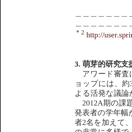
＿＿＿＿＿＿＿
＿＿＿＿＿＿＿
＊2
http://user.sp
3. 萌芽的研
アワード審査に
ョップには、約
よる活発な議論
2012A期の
発表者の学年幅
者2名を加えて