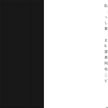
B
純
ッ
し
素
F
ま
K
度
果
同
化
こ
ピ