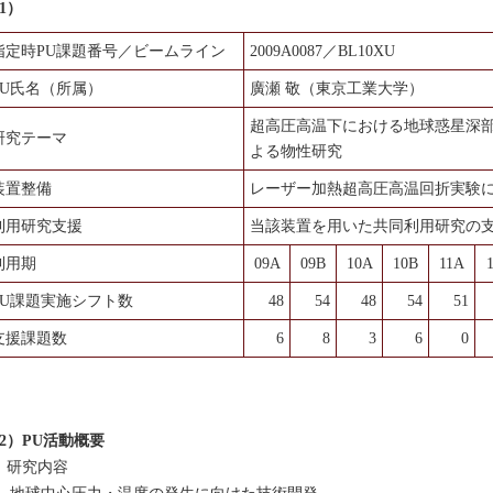
1）
指定時PU課題番号／ビームライン
2009A0087／BL10XU
PU氏名（所属）
廣瀬 敬（東京工業大学）
超高圧高温下における地球惑星深
研究テーマ
よる物性研究
装置整備
レーザー加熱超高圧高温回折実験
利用研究支援
当該装置を用いた共同利用研究の
利用期
09A
09B
10A
10B
11A
PU課題実施シフト数
48
54
48
54
51
支援課題数
6
8
3
6
0
2）PU活動概要
）研究内容