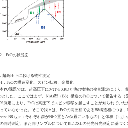
2 FeOの状態図
．超高圧下における物性測定
−1．FeOの構造変化、スピン転移、金属化
PU課題では、超高圧下におけるXRDと他の物性の複合測定により、
つとした。ここではまず、NiAs型（B8）構造のFeOについて報告する
ES測定により、FeOは高圧下でスピン転移を起こすことが知られてい
っていなかった。そこで我々は、FeOの高圧相であるB8構造相につき、BL10XUで
nverse B8-type：それぞれ鉄がNi位置とAs位置にいるもの）と体積（high-sp
の同時測定、また同サンプルについてBL12XUの発光分光測定に基づ