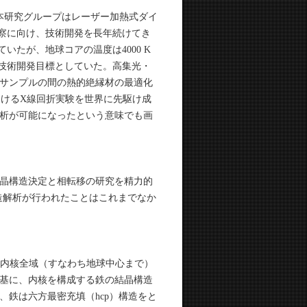
る。本研究グループはレーザー加熱式ダイ
観察に向け、技術開発を長年続けてき
していたが、地球コアの温度は4000 K
の技術開発目標としていた。高集光・
サンプルの間の熱的絶縁材の最適化
下におけるX線回折実験を世界に先駆け成
析が可能になったという意味でも画
晶構造決定と相転移の研究を精力的
晶構造解析が行われたことはこれまでなか
内核全域（すなわち地球中心まで）
基に、内核を構成する鉄の結晶構造
鉄は六方最密充填（hcp）構造をと