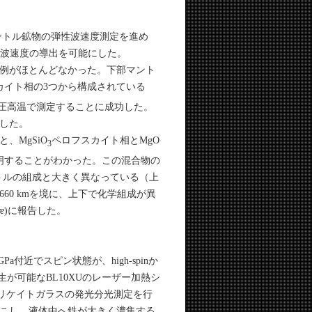
ントル鉱物の弾性波速度測定を進め
縦波速度の導出を可能にした。
例がほとんどなかった。下部マント
カイト相の3つから構成されている
高圧高温で測定することに成功した。
功した。
MgSiO
ペロフスカイト相とMgO
3
明することがわかった。この混合物の
マントルの組成と大きく異なっている（上
60 kmを境に、上下で化学組成が異
e
)に報告した。
近でスピン状態が、high-spinか
生が可能なBL10XUのレーザー加熱シ
シリケイトガラスの発光分光測定を行
起こし、液体中へ鉄が大きく濃集する