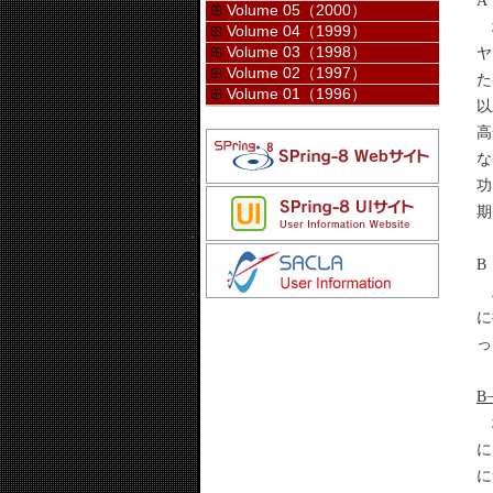
A
Volume 05（2000）
地
Volume 04（1999）
Volume 03（1998）
ヤ
Volume 02（1997）
た
Volume 01（1996）
以
高
な
功
期
B
上
に
っ
B
地
に
に