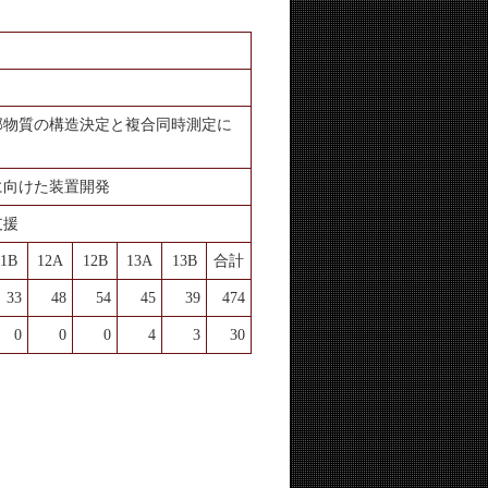
部物質の構造決定と複合同時測定に
に向けた装置開発
支援
11B
12A
12B
13A
13B
合計
33
48
54
45
39
474
0
0
0
4
3
30