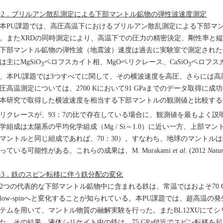
−2．ブリルアン散乱測定による下部マントル鉱物の弾性波速度測定
PU課題では、高圧高温下におけるブリルアン散乱測定による下部マ
。またXRDの同時測定により、高温下での圧力の精密決定、剛性率と
部マントル鉱物の弾性波（地震波）速度は過去に実験室で測定された
は主にMgSiO
ペロフスカイト相、MgOペリクレース、CaSiO
ペロフス
3
3
、本PU課題では3つすべてに関して、その横波速度を高圧、さらには
圧高温測定については、2700 Kにおいて91 GPaまでのデータ取得に成
研究で取得した横波速度を相当する下部マントルの観測値と比較すると、
リクレースが、93：7の比で存在している場合に、観測値を最もよく説
学組成は太陽系の平均化学組成（Mg / Si～1.0）に近い一方、上部
マントルと同じ組成であれば、70：30）。すなわち、地球のマントルは6
っている可能性がある。これらの成果は、M. Murakami
et al
. (2012
Natur
−3．鉄のスピン転移に伴う鉄分配の変化
つの代表的な下部マントル鉱物中に含まれる鉄は、常温ではおよそ70 GPa付
low-spinへと変化することが知られている。本PU課題では、超高温の発
テムを用いて、マントル物質の融解実験を行った。またBL12XUにて
た。その結果、液体シリケイト中の鉄は、75 GPa付近でスピン転移を