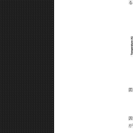
る
図
内
因
が