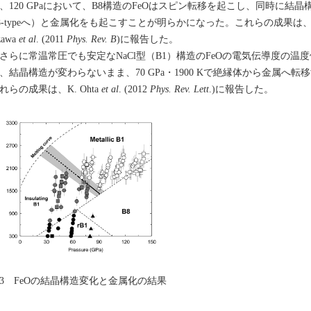
、120 GPaにおいて、B8構造のFeOはスピン転移を起こし、同時に結晶構造の変化（
8-typeへ）と金属化をも起こすことが明らかになった。これらの成果は、K.
zawa
et al
. (2011
Phys. Rev. B
)に報告した。
らに常温常圧でも安定なNaCl型（B1）構造のFeOの電気伝導度の温
、結晶構造が変わらないまま、70 GPa・1900 Kで絶縁体から金属へ
れらの成果は、K. Ohta
et al
. (2012
Phys. Rev. Lett
.)に報告した。
3 FeOの結晶構造変化と金属化の結果