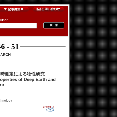
uthor
6 - 51
EARCH
同時測定による物性研究
operties of Deep Earth and
re
hnology