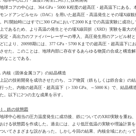
．地球中心圧力・温度の発生に向けた技術開発
球コアの中心は、364 GPa・5000 K程度の超高圧・超高温下にあ
モンドアンビルセル（DAC）を用いた超高圧・高温発生とその場X線
。PU開始時にはすでに300 GPaにおいて2000 Kまでの高温実験に成功
上であるため、より高温の発生とその場X線回折（XRD）実験を最大
安定・高出力のファイバーレーザーの導入、高圧発生用のアンビル材と
どにより、2009B期には、377 GPa・5700 Kまでの超高圧・超高温
させた。このことは、地球内部に存在するあらゆる物質の合成と構造解
的なことである。
．内核（固体金属コア）の結晶構造
記の技術開発を成功させたのち、コア物質（鉄もしくは鉄合金）の結
行った。内核の超高圧・超高温下（> 330 GPa、～5000 K）で、結
た。以下に2つの主な成果を示す。
−1．鉄の状態図
球中心相当の圧力温度発生に成功後、鉄についてのXRD実験を重ね、
おける状態図を作成した。過去には、より低圧低温の実験や理論計算を
ついてさまざまな説があった。しかし今回の結果、内核全域にわたって、