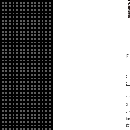
図
C
C
本
1
X
か
i
度