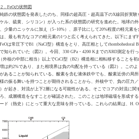
−2．FeOの状態図
鉄の状態図を発表したのち、同様の超高圧・超高温下のX線回折実験
ケル、硫黄、シリコン）が入った系の状態図の研究を進めた。地球の外
、少量のニッケルに加え（5−10%）、原子比にして20%程度の軽元素
は、最も有力なコアの軽元素の1つと広く考えられてきた。以下にまずF
eOは常圧下でB1（NaCl型）構造をとり、高圧相としてrhombohedoral 
で知られていた（図2）。今回、330 GPa・4200 KまでのXRD測定を行った
（外核の中部に相当）以上でCsCl型（B2）構造相に相転移することを
増は約2%であり、また相境界は負の勾配を持っている（図2）。この
があることが知られている。酸素を含む液体鉄中でも、酸素近傍の局所
様の振る舞いを持つことが期待されることから、外核中で、負の圧力／
）が起き、対流が上下2層になる可能性がある。そこでコアの対流に関
ろ、成層構造をなすことが確認された。このことは地球磁場を形成する
ード（熱史）にとって重大な意味を持っている。これらの結果は、H. Oz