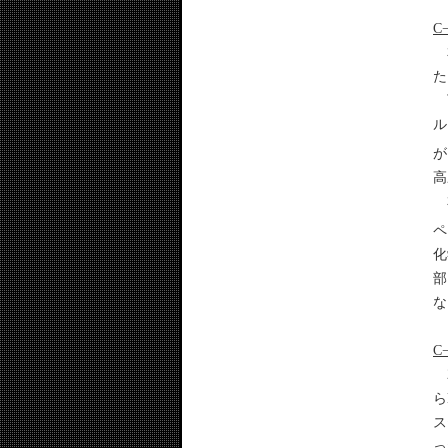
C
本
た
下
ル
が
高
本
ペ
化
部
な
C
2
ら
ス
っ