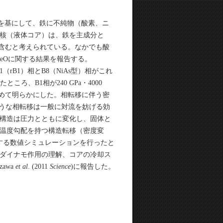
を基にして、鉄に不純物（酸素、ニ
核（液体コア）は、鉄を主成分と
を含むと考えられている。なかでも酸
eOに関する結果を報告する。
B1（rB1）相とB8（NiAs型）相がこれ
ところ、B1相が240 GPa・4000
初めて明らかにした。相転移に伴う密
ような相転移は一般に対流を妨げる効
構造は圧力とともに変化し、固体と
温度勾配を持つ構造転移（密度変
する数値シミュレーションを行ったと
ダイナモ作用の理解、コアの冷却ス
awa
et al
. (2011
Science
)に報告した。