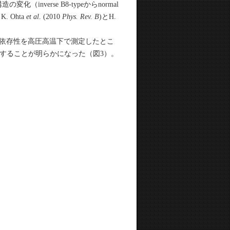
inverse B8-typeからnormal
 Ohta
et al
. (2010
Phys. Rev. B
)とH.
度依存性を高圧高温下で測定したとこ
転移することが明らかになった（図3）。