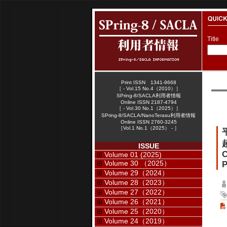
Title
Print ISSN 1341-9668
［ - Vol.15 No.4（2010）］
SPring-8/SACLA利用者情報
Online ISSN 2187-4794
［ - Vol.30 No.1（2025）］
SPring-8/SACLA/NanoTerasu利用者情報
Online ISSN 2760-3245
［Vol.1 No.1（2025） - ］
ISSUE
C
Volume 01 (2025)
Volume 30 （2025）
P
Volume 29（2024）
Volume 28（2023）
Volume 27（2022）
Volume 26（2021）
Volume 25（2020）
Volume 24（2019）