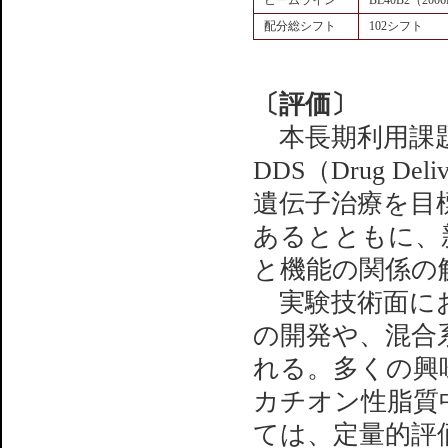
ビームライン
BL40B2（2006
配分総シフト
102シフト
〔評価〕
本長期利用課題
DDS（Drug D
遺伝子治療を目
あるとともに、
と機能の関係の
実験技術面にお
の開発や、混合
れる。多くの興
カチオン性脂質
ては、定量的評