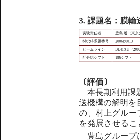
3. 課題名：膜
実験責任者
豊島 近（東京
採択時課題番号
2006B0013
ビームライン
BL41XU（200
配分総シフト
186シフト
〔評価〕
本長期利用課題
送機構の解明を
の、村上グルー
を発展させるこ
豊島グループは