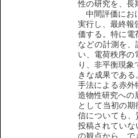
性の研究を、長
中間評価におけ
実行し、最終報
価する。特に電
などの計測を、
い、電荷秩序の
り、非平衡現象
きな成果である
手法による赤外物
造物性研究への展
として当初の期
信についても、
投稿されていな
の観点から、で