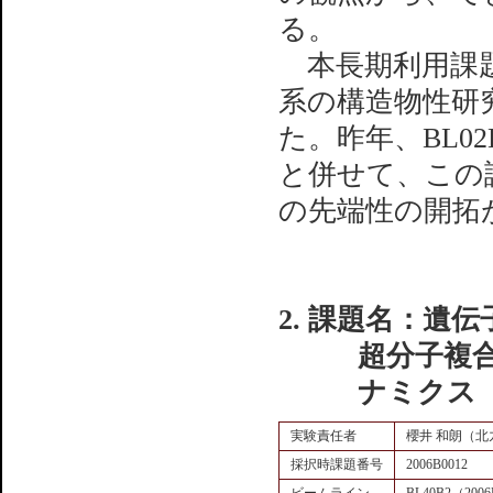
る。
本長期利用課題の
系の構造物性研
た。昨年、BL0
と併せて、この
の先端性の開拓
2. 課題名：遺
超分子複
ナミクス
実験責任者
櫻井 和朗（
採択時課題番号
2006B0012