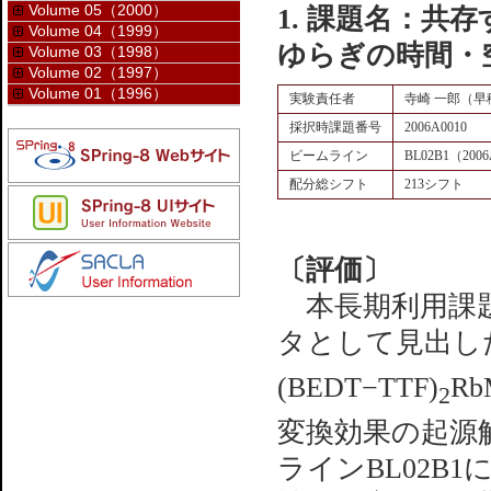
Volume 05（2000）
1. 課題名：共
Volume 04（1999）
ゆらぎの時間・
Volume 03（1998）
Volume 02（1997）
Volume 01（1996）
実験責任者
寺崎 一郎（早
採択時課題番号
2006A0010
ビームライン
BL02B1（2006
配分総シフト
213シフト
〔評価〕
本長期利用課題
タとして見出したθ−
(BEDT−TTF)
Rb
2
変換効果の起源
ラインBL02B