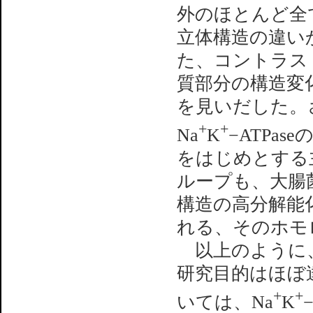
外のほとんど全
立体構造の違い
た、コントラス
質部分の構造変
を見いだした。
+
+
Na
K
−ATPas
をはじめとする
ループも、大腸
構造の高分解能
れる、そのホモ
以上のように、
研究目的はほぼ
+
+
いては、Na
K