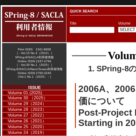
Title
Volume
Print ISSN 1341-9668
Volum
［ - Vol.15 No.4（2010）］
SPring-8/SACLA利用者情報
Online ISSN 2187-4794
［ - Vol.30 No.1（2025）］
1. SPring-
SPring-8/SACLA/NanoTerasu利用者情報
Online ISSN 2760-3245
［Vol.1 No.1（2025） - ］
2006A、2
ISSUE
Volume 01 (2025)
Volume 30 （2025）
価について
Volume 29（2024）
Volume 28（2023）
Post-Project
Volume 27（2022）
Starting in 
Volume 26（2021）
Volume 25（2020）
Volume 24（2019）