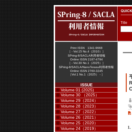
Title
Print ISSN 1341-9668
［ - Vol.15 No.4（2010）］
SPring-8/SACLA利用者情報
Online ISSN 2187-4794
［ - Vol.30 No.1（2025）］
SPring-8/SACLA/NanoTerasu利用者情報
Online ISSN 2760-3245
［Vol.1 No.1（2025） - ］
R
ISSUE
C
Volume 01 (2025)
Volume 30 （2025）
Volume 29（2024）
Volume 28（2023）
Volume 27（2022）
Volume 26（2021）
Volume 25（2020）
1
Volume 24（2019）