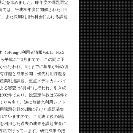
選定を進めました。昨年度の課題選定
ださい。本稿では、平成20年度に開催された2回
ます。また長期利用分科会における課題
g-8利用者情報Vol.13, No.5
0月から平成21年3月までで、この間に予
月から行われ、6月までに募集が締め切
有課題と成果公開・優先利用課題を
産業利用課題、重点メディカルバイ
よる審査は8月4日に行われ、引き続
92件であり、総選定件数は556件と
常よりも多く、逆に放射光利用シフト
用課題分野の2期に分けた課題募集
れていますので、半期終了後の統計
を利用した過去の成果を課題審査に
な方法で行っています。研究成果の把