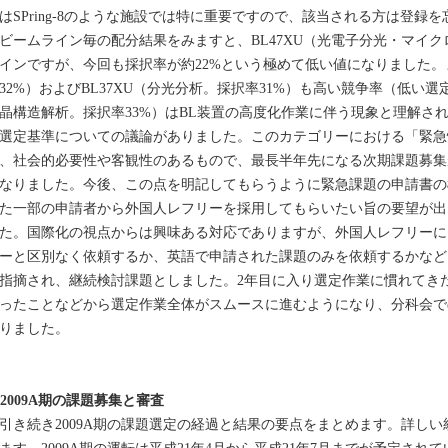
はSPring-8のような施設では特に重要ですので、該当される方は登録
ームライン毎の配分結果をみますと、BL47XU（光電子分光・マイク
インですが、今回も採択率が約22%という極めて低い値になりました。ま
32%）およびBL37XU（分光分析。採択率31%）も高い競争率（低い選
晶構造解析。採択率33%）はBL装置の高度化作業に伴う現象と理解さ
選定基準についての議論がありました。このカテゴリーにおける「緊急
、社会的必要性や客観性のあるもので、最長半年先になる次期課題募集
なりました。今後、この点を明記してもらうように緊急課題の申請書の
た一部の申請者から外国人レフリーを採用してもらいたい旨の要望が出
た。国際化の視点からは興味ある対応でありますが、外国人レフリーに
ーと区別なく依頼するか、英語で申請された課題のみを依頼するかなど
指摘され、継続検討課題としました。2年目に入り選定作業に慣れてき
ったことなどから選定作業全体がスムースに進むようになり、分科会で
りました。
. 2009A期の課題募集と審査
き続き2009A期の課題選定の経過と結果の要点をまとめます。詳しい