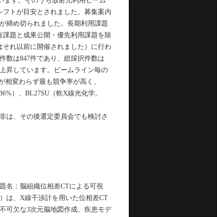
れています。そのうち放射光利用ビーム
4シフトが目安とされました。募集案内
集が締め切られました。長期利用課題
専有課題と成果公開・優先利用課題を除
はそれ以前に開催されました）に行わ
件数は847件であり、総採択件数は
多少上昇しています。ビームライン毎の
%）が相変わらず最も競争率が高く、
36%）、BL27SU（軟X線光化学。
非は、その後選定委員会でも検討さ
題名：脳組織位相差CTによる可視
）は、X線干渉計を用いた位相差CT
不可欠な3次元脳地図作成、疾患モデ