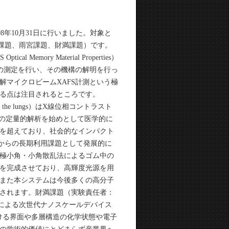
8年10月31日に行いました。対象と
wis課題、雨宮課題、財満課題）です。
al Memory Material Properties）
の測定を行い、その機構の解明を行っ
マイクロビームXAFS計測という極
る点は注目されるところです。
g of the lungs）はX線位相コントラスト
とその定量的解析を始めとして医学的に
を超えており、社会的なインパクト
期からの長期利用課題として発展的に
極小角・小角散乱法によるゴム中の
を完成させており、高輝度光源を用
また本システムは今後多くの高分子
されます。財満課題（実験責任者：
による次世代ナノスケールデバイス
ける界面や多層構造の化学状態や電子