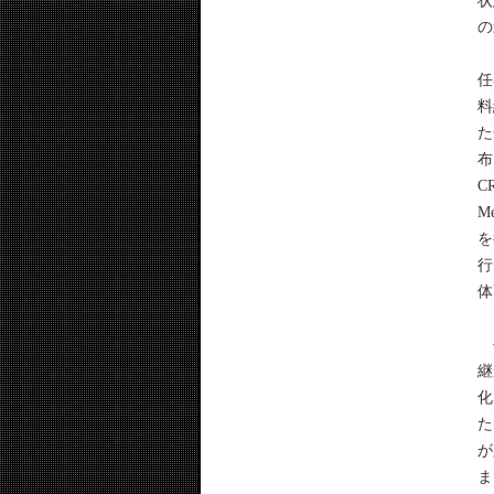
状
の
ま
任
料
た
布
CR
M
を
行
体
平
継
化
た
が
ま