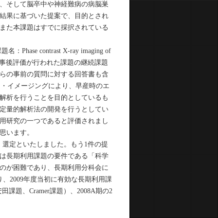
、そして脳卒中や神経難病の病脳巣
結果に基づいた提案で、目的とされ
また本課題はすでに採択されている
Phase contrast X-ray imaging of
告および事後評価が行われた課題の継続課題
らの事前の質問に対する回答書も含
スト・イメージングにより、早産時のエ
解析を行うことを目的としているも
定量的解析法の開発を行うとしてい
用研究の一つであると評価されまし
思います。
、選定といたしました。もう1件の提
は長期利用課題の要件である「科学
のが困難であり、長期利用分科会に
、2009年度当初に有効な長期利用課
課題、Cramer課題）、2008A期の2