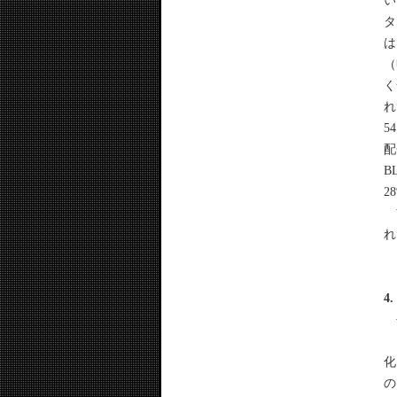
い
タ
は
（
く
れ
5
配
B
2
前
れ
4
長
ま
化
の