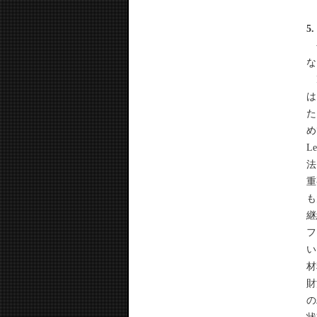
5
長
な
F
は
た
め
L
法
重
も
継
フ
い
材
財
の