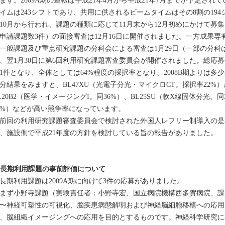
ます。2009A期の運転は平成21年4月から平成21年7月までが予定さ
イムは243シフトであり、共用に供されるビームタイムはその8割の19
10月から行われ、課題の種類に応じて11月末から12月初めにかけて募
申請課題数3件）の面接審査は12月16日に開催されました。一方成果
一般課題及び重点研究課題の分科会による審査は1月29日（一部の分科
、翌1月30日に第6回利用研究課題審査委員会が開催されました。総応募
41件となり、全体としては64%程度の採択率となり、2008B期よりは
分結果をみますと、BL47XU（光電子分光・マイクロCT。採択率22
L20B2（医学・イメージングI。同36%）、BL25SU（軟X線固体分光。同
8%）などが高い競争率になっています。
回の利用研究課題審査委員会で検討された外国人レフリー制導入の是
、施設側で平成21年度の方針を検討している旨の報告がありました。
. 長期利用課題の事前評価について
期利用課題は2009A期に向けて3件の応募がありました。
ず小野寺課題（実験責任者：小野寺宏、国立病院機構西多賀病院、課
〜神経可塑性の可視化、脳疾患病態解明および神経脳細胞移植への応用
、脳組織イメージングへの応用を目的とするものです。神経科学研究に