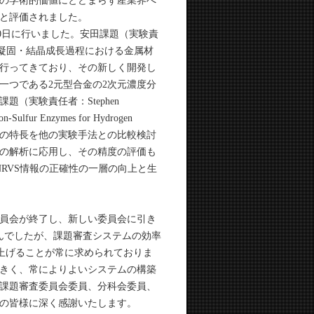
の学術的価値にとどまらず産業界へ
と評価されました。
月10日に行いました。安田課題（実験責
凝固・結晶成長過程における金属材
行ってきており、その新しく開発し
一つである2元型合金の2次元濃度分
（実験責任者：Stephen
-Sulfur Enzymes for Hydrogen
これまでにNRVS法の特長を他の実験手法との比較検討
の解析に応用し、その精度の評価も
RVS情報の正確性の一層の向上と生
査員会が終了し、新しい委員会に引き
んでしたが、課題審査システムの効率
を上げることが常に求められておりま
きく、常によりよいシステムの構築
課題審査委員会委員、分科会委員、
の皆様に深く感謝いたします。