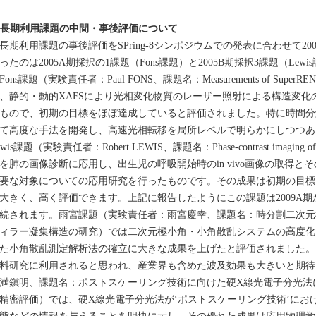
. 長期利用課題の中間・事後評価について
期利用課題の事後評価をSPring-8シンポジウムでの発表に合わせて200
ったのは2005A期採択の1課題（Fons課題）と2005B期採択3課題（Le
ons課題（実験責任者：Paul FONS、課題名：Measurements of SuperRENS Optic
、静的・動的XAFSにより光相変化物質のレーザー照射による構造変化
もので、初期の目標をほぼ達成していると評価されました。特に時間分解
て高度な手法を開発し、高速光相転移を局所レベルで明らかにしつつあ
ewis課題（実験責任者：Robert LEWIS、課題名：Phase-contrast imagin
を肺の画像診断に応用し、出生児の呼吸開始時のin vivo画像の取得
要な対象についての応用研究を行ったものです。その成果は初期の目標
大きく、高く評価できます。上記に報告したようにこの課題は2009A
続されます。雨宮課題（実験責任者：雨宮慶幸、課題名：時分割二次元
ィラー凝集構造の研究）では二次元極小角・小角散乱システムの高度化
た小角散乱測定解析法の確立に大きな成果を上げたと評価されました。
料研究に利用されると思われ、産業界も含めた波及効果も大きいと期待
満鎭明、課題名：ポストスケーリング技術に向けた硬X線光電子分光法
精密評価）では、硬X線光電子分光法が‘ポストスケーリング技術’にお