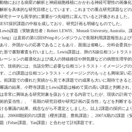
動物における病変の解析と神経細胞移植にかかわる神経可塑性の画像化
解析を具体的な研究目標としています。これまでの重点研究課題などの
研究テーマも医学的に重要かつ先端性に富んでいると評価されました。
REST採択課題の中核を成しており、研究計画も明確なものでした。
ewis課題（実験責任者：Robert LEWIS、Monash University, Australia、課題名：
he lung）は直前の第12回SPring-8シンポジウムで長期利用課題報
あり、外国からの応募であることもあり、面接は省略し、分科会委員か
た形で書類審査を行いました。Lewis課題は、肺のX線位相コントラ
レーションの最適化および成人の肺線維症や肺気腫などの病態生理学的
で、技術的には、当該分野に必要な位相コントラスト・イメージングの
す。この課題は位相コントラスト・イメージングのもっとも興味深い応
。前課題での優れた実績から見て本課題での成果も大いに期待できると
議の結果、小野寺課題とLewis課題は極めて質の高い課題と判断され
は非常に興味ある研究対象を扱おうとする内容でしたが、現状の計画で
術的妥当性」、「長期の研究目標や研究計画の妥当性」などを判断する
ける審議の結果、残念ながら不選定としました。以上2課題の採択により
は、2006B期採択の2課題（櫻井課題、豊島課題）、2007A期の2課題（安田
題（Felser課題、Yan課題）と合わせて計8課題です。