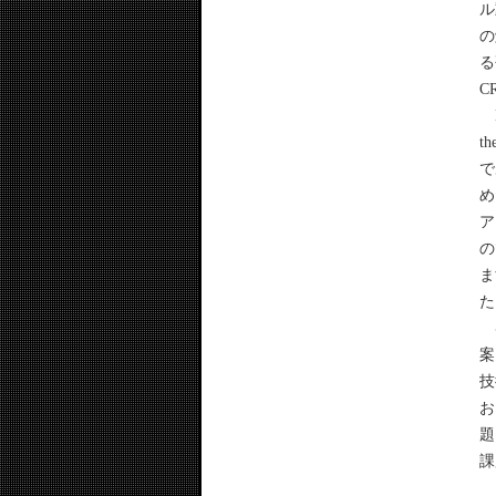
ル
の
る
C
L
t
で
め
ア
の
ま
た
審
案
技
お
題
課