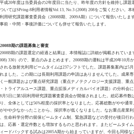
成20年度は当委員会の2年度目に当たり、昨年度の方針を維持し課題
ついてはSPring-8利用者情報Vol.13, No.3 (2008) 208をご覧く
利用研究課題審査委員会（2008B期、2009A期）について報告いたし
事前・中間・事後評価についても併せて報告いたします。
. 2008B期の課題募集と審査
008B期の課題選定の経過と結果は、本情報誌に詳細が掲載されています（SPrin
2008) 330）ので、要点のみまとめます。2008B期の運転は平成20年1
される放射光利用ビームタイムは237シフトでした。課題募集案内は5
れました。この期には長期利用課題の申請はありませんでした。成果専
く一般課題および重点研究課題（重点ナノテクノロジー支援課題、重点
・トライアルユース課題、重点拡張メディカルバイオ課題）の分科会に
8月5日に第5回利用研究課題審査委員会が開催されました。総応募件数は9
り、全体としては56%程度の採択率となりました。応募総数がやや通
がやや少なかったことから、採択率が低くなりました。なお重点産業利
、生命科学分野の留保ビームタイム制、緊急課題などの受付が後日行わ
は、応募・選定件数とも増加するものと思われます。またビームタイム
ィードバックする試みは2005A期から始まっていますが、今回も同様