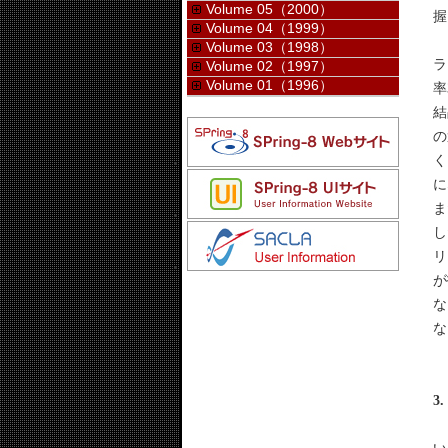
Volume 05（2000）
握
Volume 04（1999）
ビ
Volume 03（1998）
ラ
Volume 02（1997）
Volume 01（1996）
率
結
の
く
に
ま
し
リ
が
な
な
3
引