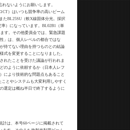
を忘れないようにお願いします。
ロCT）はいつも競争率の高いビーム
たBL25SU（軟X線固体分光。採択
定率）になっています。BL02B1（単
れます。その他委員会では、緊急課題
性」は、個人レベルの都合ではな
が待てない理由を持つものとの結論
様式を変更することになりました。
されたことを受けた議論が行われま
どのように依頼するか（日本人レフ
）により技術的な問題点もあること
たことやシステムも大変利用しやすく
の選定は概ね半日で終了するように
統計は、本号60ページに掲載されて