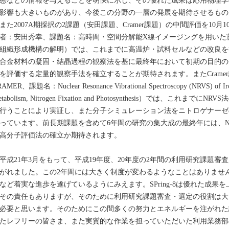
態などの情報を与えることを明快に示し、その優れた成果は応用物理学
影響も大きいものがあり、今後この分野の一層の発展を期待させるもの
た2007A期採択の2課題（安田課題、Cramer課題）の中間評価を10
者：安田秀幸、課題名：高時間・空間分解能X線イメージングを用いた
組織形成機構の解明）では、これまでに高温炉・試料セルなどの改良を
合金材料の凝固・結晶過程の観察法を基に最終年において初期の目的の
を評価する定量的観察手法を確立することが期待されます。またCramer課題
AMER、課題名：Nuclear Resonance Vibrational Spectroscopy (NRVS) of Iron
etabolism, Nitrogen Fixation and Photosynthesis）では、
行うことにより実証し、また分子シミュレーション法をニトロゲナーゼ
っています。前長期課題を含めて6年間の研究の集大成の最終年には、N
高分子評価法の確立か期待されます。
成21年3月をもって、平成19年度、20年度の2年間の利用研究課題審
がれました。この2年間には大きく制度が変わるようなことはありませ
など着実な進歩を遂げているようにみえます。SPring-8は優れた成果
その責任もありますが、そのために利用研究課題審査・選定の役割は大
必要と思います。そのためにこの間多くの努力とエネルギーを注がれた
たレフリーの皆さま、また実質的な作業を担っていただいた利用業務部