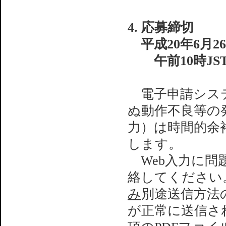
4. 応募締切
平成20年6月2
午前10時J
電子申請システ
ぬ動作不良等の
力）は時間的余
します。
Web入力に問題
絡してください
み
別途送信方法
が正常に送信さ