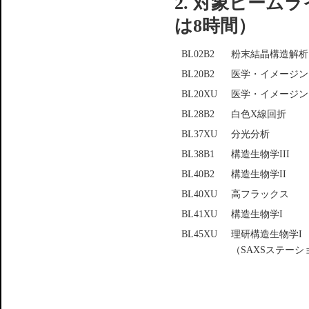
2. 対象ビーム
は8時間）
BL02B2
粉末結晶構造解析
BL20B2
医学・イメージン
BL20XU
医学・イメージング
BL28B2
白色X線回折
BL37XU
分光分析
BL38B1
構造生物学III
BL40B2
構造生物学II
BL40XU
高フラックス
BL41XU
構造生物学I
BL45XU
理研構造生物学I
（SAXSステーシ