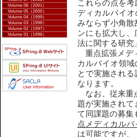
これらの点を考
Volume 06（2001）
Volume 05（2000）
ディカルバイオ
Volume 04（1999）
みならず小角散
Volume 03（1998）
Volume 02（1997）
ンにも拡大し、
Volume 01（1996）
法に関する研究
重点拡張メディ
カルバイオ領域
とで実施される
なります。
なお、従来重点
題が実施されて
て同課題の募集
点メディカルバ
は可能ですが、