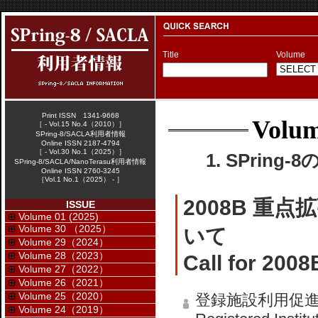
Title
Volume
Print ISSN 1341-9668
Volum
［ - Vol.15 No.4（2010）］
SPring-8/SACLA利用者情報
Online ISSN 2187-4794
［ - Vol.30 No.1（2025）］
1. SPring-
SPring-8/SACLA/NanoTerasu利用者情報
Online ISSN 2760-3245
［Vol.1 No.1（2025） - ］
2008B 
ISSUE
Volume 01 (2025)
Volume 30 （2025）
いて
Volume 29（2024）
Volume 28（2023）
Call for 200
Volume 27（2022）
Volume 26（2021）
Volume 25（2020）
登録施設利用促
Volume 24（2019）