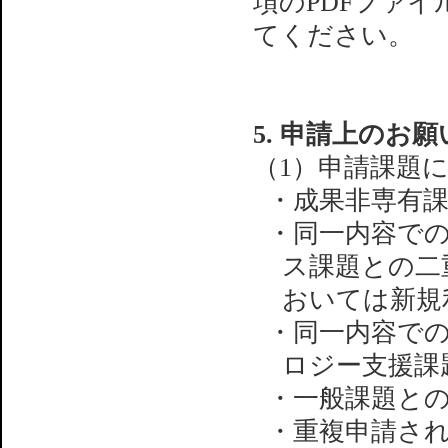
項のPDFファ
てください。
5. 申請上のお願
（1）申請課題
・成果非専有
・同一内容で
ス課題との二
おいては新規
・同一内容で
ロジー支援課
・一般課題と
・重複申請さ