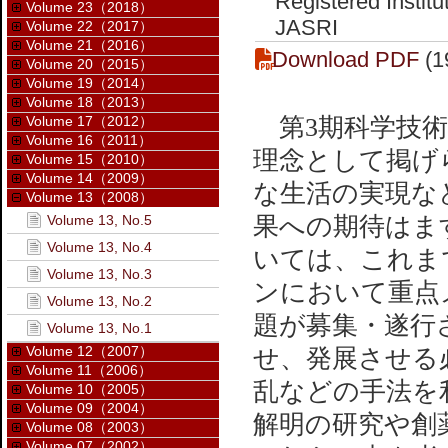
Registered Instit
Volume 23（2018）
JASRI
Volume 22（2017）
Volume 21（2016）
Download PDF
(1
Volume 20（2015）
Volume 19（2014）
Volume 18（2013）
Volume 17（2012）
第3期科学技術
Volume 16（2011）
理念として掲げ
Volume 15（2010）
Volume 14（2009）
な生活の実現な
Volume 13（2008）
Volume 13, No.5
果への期待はます
Volume 13, No.4
いては、これま
Volume 13, No.3
ンにおいて重点
Volume 13, No.2
題が募集・遂行
Volume 13, No.1
Volume 12（2007）
せ、発展させる
Volume 11（2006）
乱などの手法を
Volume 10（2005）
Volume 09（2004）
解明の研究や創
Volume 08（2003）
Volume 07（2002）