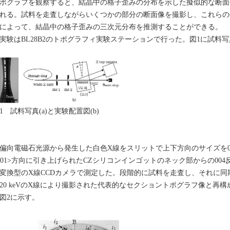
ポグラフを観察すると、結晶中の格子歪みの分布を示した擬似的な断面
れる。試料を走査しながらいくつかの部分の断面像を撮影し、これらの
によって、結晶中の格子歪みの三次元分布を推測することができる。
験はBL28B2のトポグラフィ実験ステーションで行った。図1に試料
1 試料写真(a)と実験配置図(b)
向電磁石光源から発生した白色X線をスリットで上下方向のサイズを0.
001>方向に引き上げられたCZシリコンインゴットのネック部からの00
変換型のX線CCDカメラで測定した。段階的に試料を走査し、それに同
0 keVのX線により撮影された代表的なセクショントポグラフ像と再
図2に示す。