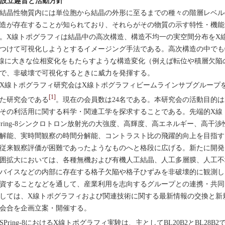
. 設立趣旨と活動方針
晶性物質内には単位胞から結晶の外形に至るまでの種々の階層レベル
造が存在することが知られており、それらがその物質の示す特性・機能
。X線トポグラフィは結晶中の高次構造、構造不均一の実空間分布をX
つけて可視化しようとするイメージング手法である。高次構造の中でも
線に大きな位相変化をもたらすような構造変化（例えば転位や積層欠陥
で、非破壊で可視化するときに威力を発揮する。
線トポグラフィ研究会はX線トポグラフィビームラインサブグループを引
[1]
た研究会である
。現在の会員数は24名である。本研究会の活動目的
その利活用に関する科学・関連工学を探求することである。先端的X線
Pring-8シンクロトロン放射光の大強度、高輝度、高エネルギー、高干
解能、実時間観察の時間分解能、コントラスト比の飛躍的向上を目指す
従来観察評価が困難であったようなものへと格段に広げる。新たに開発
囲拡大においては、各種無機および有機人工結晶、人工多層膜、人工不
バイスなどの内部に存在する格子欠陥や格子ひずみを非破壊的に観測し
資することなどを通して、産業利用を志向するグループとの連携・共同
しては、X線トポグラフィおよび関連技術に関する最新情報の交換と新
会合を企画立案・開催する。
Pring-8におけるX線トポグラフィ実験は、主としてBL20B2とBL28B