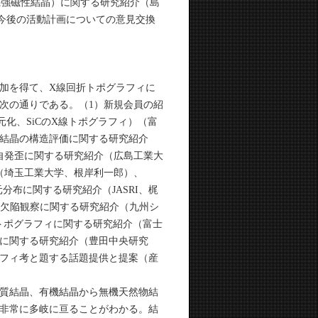
機強磁性結晶）に関する研究紹介（島
今後の活動計画についての意見交換
参加を得て、X線回折トポグラフィに
次の通りである。（1）新規会員の紹
化、SiCのX線トポグラフィ）（富
単結晶の構造評価に関する研究紹介
自発歪に関する研究紹介（広島工業大
（埼玉工業大学、根岸利一郎）、
分布に関する研究紹介（JASRI、梶
小欠陥観察に関する研究紹介（九州シ
トポグラフィに関する研究紹介（富士
ィに関する研究紹介（豊田中央研究
ラフィ考と題する話題提供と提案（産
質結晶、有機結晶から無機天然物結
非常に多岐に亘ることがわかる。結