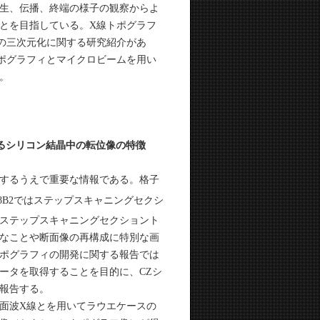
生、伝播、終端の様子の観察からよ
とを目指している。X線トポグラフ
の三次元化に関する研究紹介があ
ポグラフィとマイクロビームを用い
。
よるシリコン結晶中の転位像の特徴
するうえで重要な情報である。格子
28B2ではステップスキャニングセクシ
ステップスキャニングセクショント
なことや断面像の再構成に特別な画
ポグラフィの開発に関する報告では
ータを取得することを目的に、CZシ
報告する。
面波X線とを用いてラウエケースの