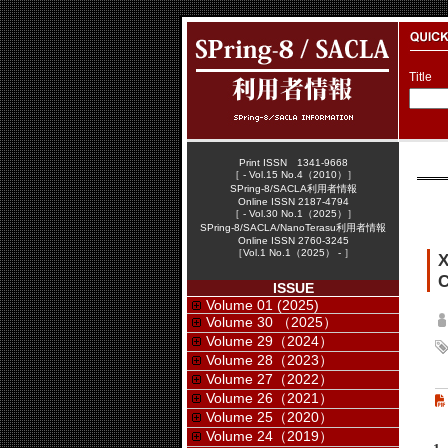
Title
Print ISSN 1341-9668
［ - Vol.15 No.4（2010）］
SPring-8/SACLA利用者情報
Online ISSN 2187-4794
［ - Vol.30 No.1（2025）］
SPring-8/SACLA/NanoTerasu利用者情報
Online ISSN 2760-3245
［Vol.1 No.1（2025） - ］
C
ISSUE
Volume 01 (2025)
Volume 30 （2025）
Volume 29（2024）
Volume 28（2023）
Volume 27（2022）
Volume 26（2021）
Volume 25（2020）
Volume 24（2019）