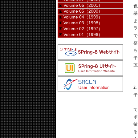
Volume 06（2001）
色
Volume 05（2000）
基
Volume 04（1999）
ま
Volume 03（1998）
ラ
Volume 02（1997）
Volume 01（1996）
で
察
も
平
B
2
平
2
て
ポ
敏
る