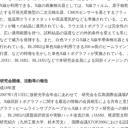
X線が利用できる。X線の画像検出器としては、X線フィルム、原子核乾
とする可視光変換型の二次元検出器、CMOSセンサーを基とするフラ
た、低温用クライオスタットや高温電気炉なども準備されている。これ
フィが種々の結晶に適用されている。ラウエ法トポグラフィは完全性の
、広い適用範囲を持つ。試料結晶の温度などの外的条件を変えても常に
などで威力を発揮する。また、白色マイクロX線とX線半導体検出器と
行われている。BL20B2は単色X線が利用できる200 m長のビームラ
行度、などの特徴を生かした単色X線トポグラフィが実施されている。
L20XU、BL16B2、BL24XUなどで本研究会会員による回折イメージ
. 研究会開催、活動等の報告
成18年度
007年1月13日に放射光学会年会にあわせて、研究会を広島国際会議場
、X線回折トポグラフィに関する最近の情報の会員相互による共有と意
グラフィビームラインサブグループからX線トポグラフィ研究会への移
）、BL28B2の課題採択状況や実験ハッチ改造計画（JASRI、梶原堅太
研究紹介（九州工業大学、鈴木芳文）、国際会議XTOP2006における