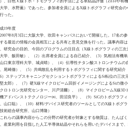
）、白色Ｘ線トポ・トモグラフィ的手法による単結晶評価（ZnTeや有
大学、水野薫）であった。参加者全員によるX線トポグラフィ研究会の
行った。
成19年度
007年8月3日に大阪大学、吹田キャンパスにおいて開催した。17名の
する最近の情報の会員相互による共有と意見交換を行った。議事内容は
、研究会の目的、今回のプログラムの注目点（X線トポグラフィの三次元
大学、飯田敏）、（2）出席者全員による自己紹介、（3）気相法有機
山口東京理科大学、城貞晴）、（4）伝導性チタン酸ストロンチウムの
、尾崎徹）、（5）共鳴散乱を利用するトポグラフィに関する研究紹介
6）ステップスキャニングセクショントポグラフィによるSi転位の三次元
堅太郎）、（7）硬X線マイクロビーム回折イメージングによるSiの微
クロトロン光研究センター、川戸清爾）、（8）マイクロビームX線3D
機アドバンストテクノロジー㈱、田沼良平）、（9）SiCのトポグラフ
、山口聡）、（10）材料/デバイス研究者のツールとしてのX線トポグ
技術総合研究所、山口博隆）
れらの議事内容からこの分野の研究者が対象とする物質は、たんぱく
、産業利用を目指した人工半導体結晶やそれらを用いたデバイスまで、