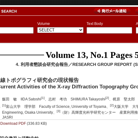
Volume
Text Body
A
Volume 13, No.1
Pages 5
4. 利用者懇談会研究会報告／RESEARCH GROUP REPORT (SPri
X線トポグラフィ研究会の現状報告
urrent Activities of the X-ray Diffraction Topography Gr
[1]
[2]
飯田 敏 IIDA Satoshi
、志村 考功 SHIMURA Takayoshi
、梶原 堅太郎 KAJ
[1]
[2]
富山大学 理学部 Faculty of Science, University of Toyama、
大阪大学 大学院工
[3]
Engineering, Osaka University、
（財）高輝度光科学研究センター 産業利用推進室 Industr
JASRI
Download PDF
(336.83 KB)