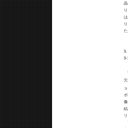
晶
り
は
り
た
3
3
転
欠
ョ
ポ
像
結
リ
実