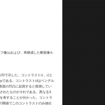
フ像(a)および、再構成した断面像A-
で示した。コントラストi1、i2と
cal imageである。コントラストi4はペンデル
料表面の凹凸に起因すると推測してい
されたものがそれである。異なるX
を有することが分かった。コントラ
度の閾値でこのコントラストのみ抽出