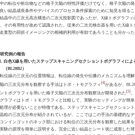
中の転位や析出物などの格子欠陥の特性評価だけでなく、格子欠陥の発
良い結晶成長条件やデバイスのプロセス条件探索のために知見を得るこ
結晶中の三次元高次構造の二次元投影図であったが、X線トポグラフィ
、その有用性が改めて認識された。従来の二次元検出器を用いたX線ト
走査型の回折イメージングの相補的利用が有効であろうことも分かった
. 研究例の報告
-1. 白色X線を用いたステップスキャニングセクショントポグラフィに
（BL28B2）
位線の三次元の位置情報は、転位線の発生や伝播のメカニズムを理解
[4]
陥の三次元分布を観察する手法はトポ・トモグラフィ
があるが、BL
[5]
ントポグラフィを用いた格子欠陥の三次元分布観察法が開発された
。
グラフィはトポ・トモグラフィと比較して、実験のセッティングが簡単
処理が必要ないことが特徴である。ステップスキャニングセクショント
晶粒の三次元分布が紹介されているが、ここではこの手法の基礎的なデ
コンインゴットのネック部における転位の三次元分布を観察した結果を
験の原理を簡単に説明する。完全に近い結晶とシート状に成形した球