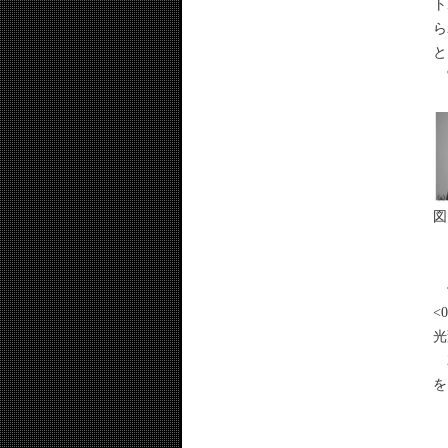
ト
ら
と
実
図
偏
<
光
2
を