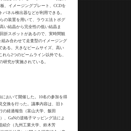
板、イメージングプレート、CCDを
ットパネル検出器などが利用できる。
らの装置を用いて、ラウエ法トポグ
高い結晶から完全性の低い結晶ま
回折スポットがあるので、実時間観
を組み合わせて走査型のイメージング
インである。大きなビームサイズ、高い
これら2つのビームライン以外でも、
ングの研究が実施されている。
内において開催した。10名の参加を得
見交換を行った。議事内容は、旧ト
行の経過報告（富山大学、飯田
郎）、GaNの逆格子マッピング法によ
話題紹介（九州工業大学、鈴木芳