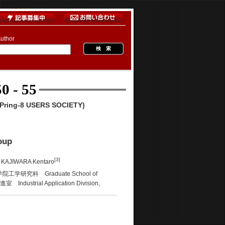
uthor
0 - 55
ng-8 USERS SOCIETY)
oup
[3]
IWARA Kentaro
学研究科 Graduate School of
ial Application Division,