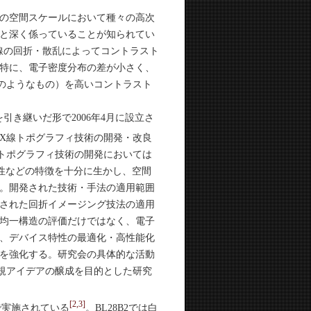
の空間スケールにおいて種々の高次
と深く係っていることが知られてい
線の回折・散乱によってコントラスト
特に、電子密度分布の差が小さく、
のようなもの）を高いコントラスト
き継いだ形で2006年4月に設立さ
はX線トポグラフィ技術の開発・改良
トポグラフィ技術の開発においては
渉性などの特徴を十分に生かし、空間
。開発された技術・手法の適用範囲
された回折イメージング技法の適用
均一構造の評価だけではなく、電子
、デバイス特性の最適化・高性能化
を強化する。研究会の具体的な活動
規アイデアの醸成を目的とした研究
[2,3]
2で実施されている
。BL28B2では白