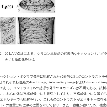
2 20 keVのX線による、シリコン単結晶の代表的なセクショントポグラ
A(b)と断面像B-B(c)。
クショントポグラフ像中に観察された代表的な5つのコントラストを矢印
3はそれぞれ転位線のdirect image、intermediary imageおよび dynami
である。コントラストi5の起源や発生のメカニズムは不明である。試
。これらの像は再構成像中にも観察されており、再構成像中に矢印で示
エネルギーでも観察を行い、これらのコントラストがエネルギー依存性
トi1の位置は転位線の位置を示しており、また、強度が強いため、強