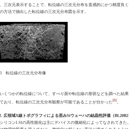
、三次元表示することで、転位線の三次元分布を直感的にかつ精度良く
の方法で抽出した転位線の三次元分布図を示す。
3 転位線の三次元分布像
くつかの転位線について、すべり面や転位線の形状などを調べた結果
[6]
ており、転位線の三次元分布観察が可能であることが分かった
。
-2. 広領域X線トポグラフィによる歪みSiウェーハの結晶性評価（BL20B
リコンLSIの高性能化は主にデバイスの微細化によってなされてきた