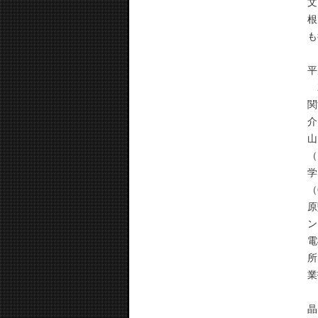
文
根
も
平
2
関
介
山
（
学
（
原
ン
電
所
業
こ
晶