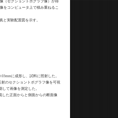
像（セクショントポグラフ像）が得
像をコンピュータ上で積み重ねるこ
写真と実験配置図を示す。
03mmに成形し、試料に照射した。
4反射のセクショントポグラフ像を可視
期して画像を測定した。
構成した正面からと側面からの断面像