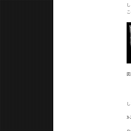
し
こ
図
い
し
3
シ