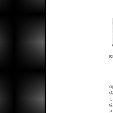
図
セ
i
縞
る
線
ス